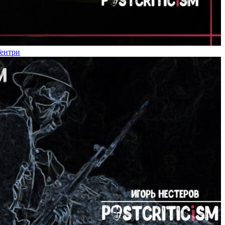
Гентри