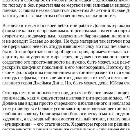
по поводу и без, представляя ее мертвой или записывая виде
пленке. С таким незамысловатым сюжетом 20-летний Ксавье До
такого успеха за вычетом собственно «вундеркидности».
Все дело в том, что в своей дебютной работе Долан-актер ок
фильм не каша и непрерывным катарсисом-маслом его испортит
отвратительно двумерным, разделенным баррикадами непонима
и не доводит Ксавье до добра. Не будь материал так заточен 
не прерывался невесть откуда взявшимся слоу-мо под печальные
бы выйти добротная coming-of-age история, примечательная в 
картину на внутреннем мире героя, не давая возможности зрит
создателю это просто-напросто не нужно, быть может, как раз-т
раскрыть конфликт поколений в его многообразии. Поэтому п
своим философским наполнением достойные разве что психолог
отнюдь не фразы, что вылетают из долановских губ, а взяты л
главного героя Джеймса Дина. Но, быть может, душа Юбера ст
Отнюдь нет, при попытке отгородиться от белого шума в виде
понимаешь, каким кощунством выглядит цитирование здесь «Че
Долана мы видим просто очередного избалованного и неблагода
этому поводу все больше усиливают производимый лентой нарци
любовника-звезду Голливуда или биологическую мать с подмо
художник, а вульгарный несамостоятельный эгоист, пользующий
«вундеркинда» – его статичность. Характеры героев не развив
бесконечности одними и теми же ситуациями: «случайная фраза 