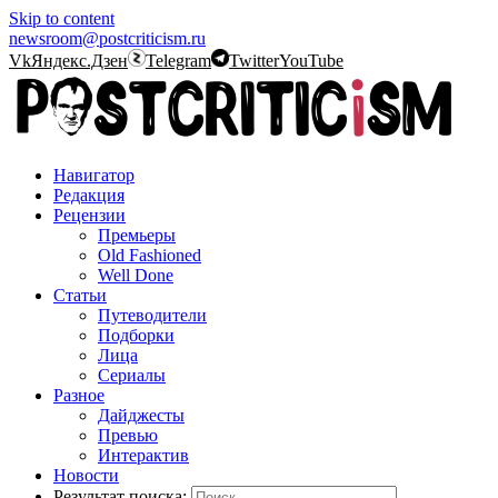
Skip to content
newsroom@postcriticism.ru
Vk
Яндекс.Дзен
Telegram
Twitter
YouTube
Навигатор
Редакция
Рецензии
Премьеры
Old Fashioned
Well Done
Статьи
Путеводители
Подборки
Лица
Сериалы
Разное
Дайджесты
Превью
Интерактив
Новости
Результат поиска: