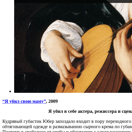
“Я убил свою маму”
, 2009
Я убил в себе актера, режиссера и сце
Кудрявый губастик Юбер запоздало входит в пору переходного 
обтягивающей одежде и размазыванию сырного крема по губам 
Поэтому в свободное от учебы и обнимашек с одноклассником 