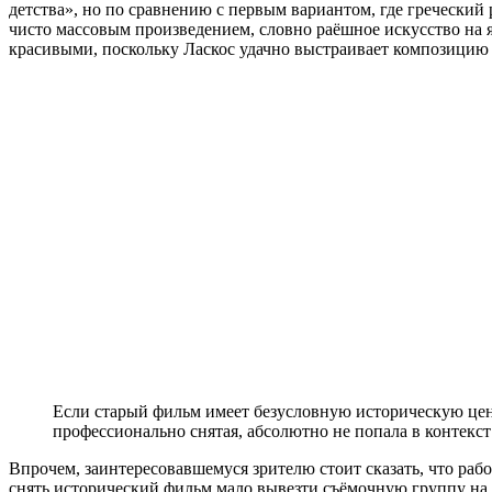
детства», но по сравнению с первым вариантом, где греческий
чисто массовым произведением, словно раёшное искусство на я
красивыми, поскольку Ласкос удачно выстраивает композицию к
Если старый фильм имеет безусловную историческую ценн
профессионально снятая, абсолютно не попала в контекс
Впрочем, заинтересовавшемуся зрителю стоит сказать, что рабо
снять исторический фильм мало вывезти съёмочную группу на 