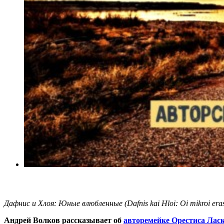
Дафнис и Хлоя: Юные влюбленные (Dafnis kai Hloi: Oi mikroi era
Андрей Волков рассказывает об
авторемейке Орестиса Лас