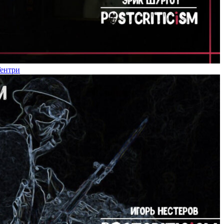
Гентри