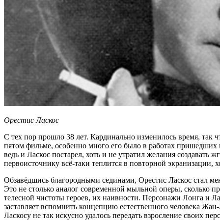
Орестис Ласкос
С тех пор прошло 38 лет. Кардинально изменилось время, так 
пятом фильме, особенно много его было в работах пришедших 
ведь и Ласкос постарел, хоть и не утратил желания создавать
первоисточнику всё-таки теплится в повторной экранизации, 
Обзавёдшись благородными сединами, Орестис Ласкос стал мен
Это не столько аналог современной мыльной оперы, сколько п
телесной чистоты героев, их наивности. Персонажи Лонга и Л
заставляет вспомнить концепцию естественного человека Жан-
Ласкосу не так искусно удалось передать взросление своих пер