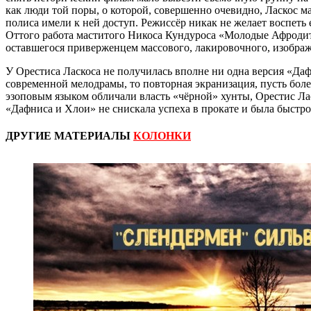
как люди той поры, о которой, совершенно очевидно, Ласкос м
полиса имели к ней доступ. Режиссёр никак не желает воспеть е
Оттого работа маститого Никоса Кундуроса «Молодые Афродиты
оставшегося приверженцем массового, лакировочного, изображ
У Орестиса Ласкоса не получилась вполне ни одна версия «Даф
современной мелодрамы, то повторная экранизация, пусть боле
эзоповым языком обличали власть «чёрной» хунты, Орестис Лас
«Дафниса и Хлои» не снискала успеха в прокате и была быстро
ДРУГИЕ МАТЕРИАЛЫ
КОЛОНКИ