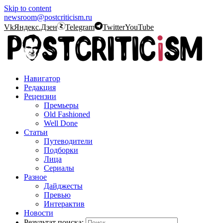
Skip to content
newsroom@postcriticism.ru
Vk
Яндекс.Дзен
Telegram
Twitter
YouTube
Навигатор
Редакция
Рецензии
Премьеры
Old Fashioned
Well Done
Статьи
Путеводители
Подборки
Лица
Сериалы
Разное
Дайджесты
Превью
Интерактив
Новости
Результат поиска: