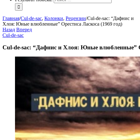
Главная
/
Cul-de-sac
,
Колонки
,
Рецензии
/
Cul-de-sac: “Дафнис и
Хлоя: Юные влюбленные” Орестиса Ласкоса (1969 год)
Назад
Вперед
Cul-de-sac
Cul-de-sac: “Дафнис и Хлоя: Юные влюбленные” О