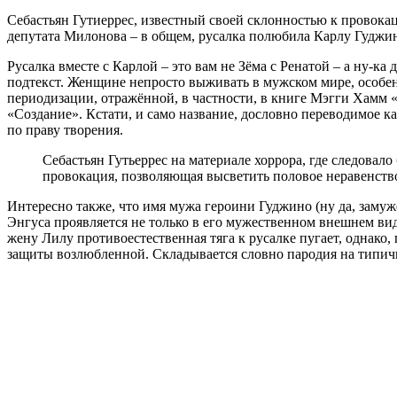
Себастьян Гутиеррес, известный своей склонностью к провокац
депутата Милонова – в общем, русалка полюбила Карлу Гуджино,
Русалка вместе с Карлой – это вам не Зёма с Ренатой – а ну-
подтекст. Женщине непросто выживать в мужском мире, особенн
периодизации, отражённой, в частности, в книге Мэгги Хамм 
«Создание». Кстати, и само название, дословно переводимое к
по праву творения.
Себастьян Гутьеррес на материале хоррора, где следовал
провокация, позволяющая высветить половое неравенств
Интересно также, что имя мужа героини Гуджино (ну да, замуж
Энгуса проявляется не только в его мужественном внешнем вид
жену Лилу противоестественная тяга к русалке пугает, однако
защиты возлюбленной. Складывается словно пародия на типичн