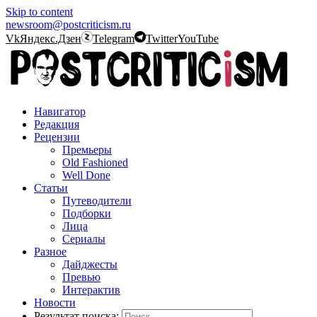
Skip to content
newsroom@postcriticism.ru
Vk
Яндекс.Дзен
Telegram
Twitter
YouTube
Навигатор
Редакция
Рецензии
Премьеры
Old Fashioned
Well Done
Статьи
Путеводители
Подборки
Лица
Сериалы
Разное
Дайджесты
Превью
Интерактив
Новости
Результат поиска: