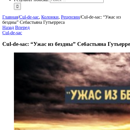
Главная
/
Cul-de-sac
,
Колонки
,
Рецензии
/
Cul-de-sac: “Ужас из
бездны” Себастьяна Гутьерреса
Назад
Вперед
Cul-de-sac
Cul-de-sac: “Ужас из бездны” Себастьяна Гутьерр