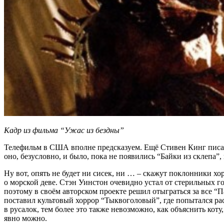
Кадр из фильма “Ужас из бездны”
Телефильм в США вполне предсказуем. Ещё Стивен Кинг писал,
оно, безусловно, и было, пока не появились “Байки из склепа”
Ну вот, опять не будет ни сисек, ни … – скажут поклонники х
о морской деве. Стэн Уинстон очевидно устал от стерильных гол
поэтому в своём авторском проекте решил отыграться за все 
поставил культовый хоррор “Тыквоголовый”, где попытался расс
в русалок, тем более это также невозможно, как объяснить коту
явно можно.