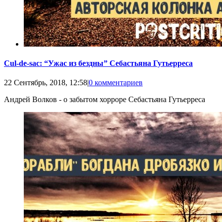
Cul-de-sac: “Ужас из бездны” Себастьяна Гутьерреса
22 Сентябрь, 2018, 12:58
|
0 комментариев
Андрей Волков - о забытом хорроре Себастьяна Гутьерреса