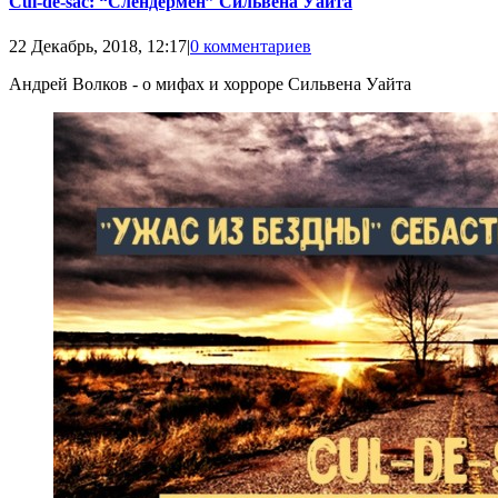
Cul-de-sac: “Слендермен” Сильвена Уайта
22 Декабрь, 2018, 12:17
|
0 комментариев
Андрей Волков - о мифах и хорроре Сильвена Уайта