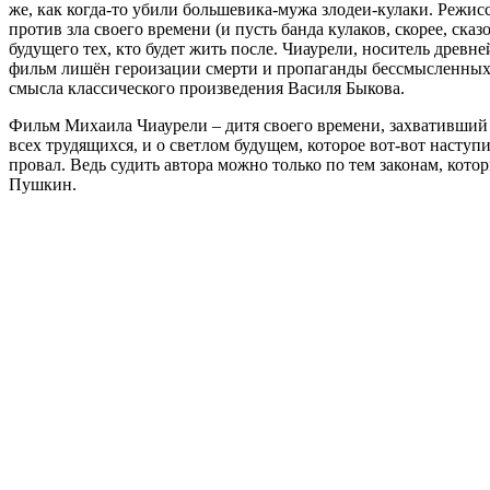
же, как когда-то убили большевика-мужа злодеи-кулаки. Режис
против зла своего времени (и пусть банда кулаков, скорее, ск
будущего тех, кто будет жить после. Чиаурели, носитель древн
фильм лишён героизации смерти и пропаганды бессмысленных ж
смысла классического произведения Василя Быкова.
Фильм Михаила Чиаурели – дитя своего времени, захвативший 
всех трудящихся, и о светлом будущем, которое вот-вот наступ
провал. Ведь судить автора можно только по тем законам, кото
Пушкин.