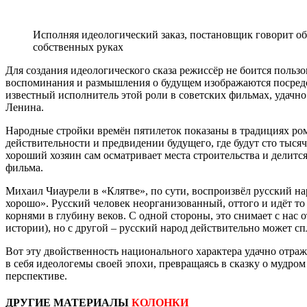
Исполняя идеологический заказ, постановщик говорит об 
собственных руках
Для создания идеологического сказа режиссёр не боится польз
воспоминания и размышления о будущем изображаются посредс
известный исполнитель этой роли в советских фильмах, удачно 
Ленина.
Народные стройки времён пятилеток показаны в традициях ром
действительности и предвидении будущего, где будут сто тысяч
хороший хозяин сам осматривает места строительства и делитс
фильма.
Михаил Чиаурели в «Клятве», по сути, воспроизвёл русский на
хорошо». Русский человек неорганизованный, оттого и идёт то 
корнями в глубину веков. С одной стороны, это снимает с нас 
истории), но с другой – русский народ действительно может с
Вот эту двойственность национального характера удачно отраж
в себя идеологемы своей эпохи, превращаясь в сказку о мудро
перспективе.
ДРУГИЕ МАТЕРИАЛЫ
КОЛОНКИ