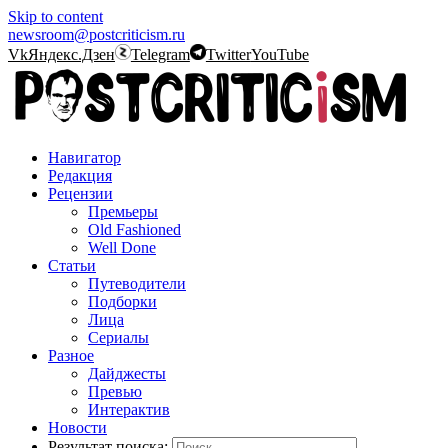
Skip to content
newsroom@postcriticism.ru
Vk
Яндекс.Дзен
Telegram
Twitter
YouTube
Навигатор
Редакция
Рецензии
Премьеры
Old Fashioned
Well Done
Статьи
Путеводители
Подборки
Лица
Сериалы
Разное
Дайджесты
Превью
Интерактив
Новости
Результат поиска: