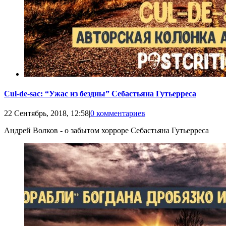
Cul-de-sac: “Ужас из бездны” Себастьяна Гутьерреса
22 Сентябрь, 2018, 12:58
|
0 комментариев
Андрей Волков - о забытом хорроре Себастьяна Гутьерреса