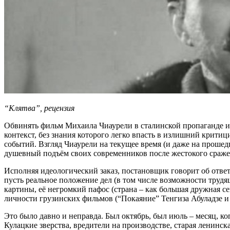
“Клятва”, рецензия
Обвинять фильм Михаила Чиаурели в сталинской пропаганде из
контекст, без знания которого легко впасть в излишний крити
событий. Взгляд Чиаурели на текущее время (и даже на прошед
душевный подъём своих современников после жестокого сражени
Исполняя идеологический заказ, постановщик говорит об ответ
пусть реальное положение дел (в том числе возможности труд
картины, её негромкий пафос (страна – как большая дружная с
личности грузинских фильмов (“Покаяние” Тенгиза Абуладзе и
Это было давно и неправда. Был октябрь, был июль – месяц, ко
Кулацкие зверства, вредители на производстве, старая ленинска