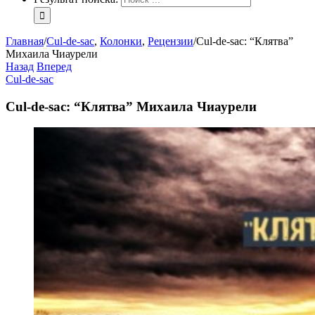
Главная
/
Cul-de-sac
,
Колонки
,
Рецензии
/
Cul-de-sac: “Клятва”
Михаила Чиаурели
Назад
Вперед
Cul-de-sac
Cul-de-sac: “Клятва” Михаила Чиаурели