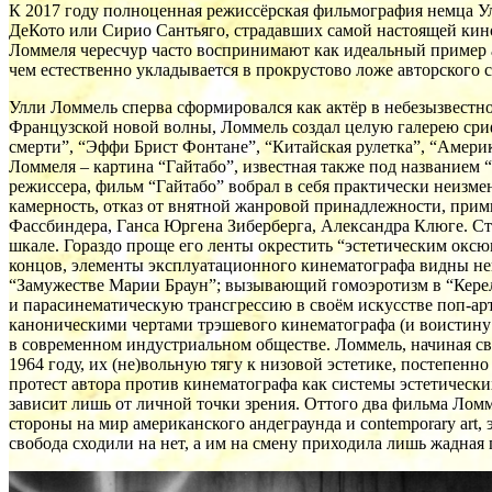
К 2017 году полноценная режиссёрская фильмография немца Ул
ДеКото или Сирио Сантьяго, страдавших самой настоящей кин
Ломмеля чересчур часто воспринимают как идеальный пример 
чем естественно укладывается в прокрустово ложе авторского с
Улли Ломмель сперва сформировался как актёр в небезызвест
Французской новой волны, Ломмель создал целую галерею ср
смерти”, “Эффи Брист Фонтане”, “Китайская рулетка”, “Амери
Ломмеля – картина “Гайтабо”, известная также под названием
режиссера, фильм “Гайтабо” вобрал в себя практически неизм
камерность, отказ от внятной жанровой принадлежности, при
Фассбиндера, Ганса Юргена Зиберберга, Александра Клюге. Ст
шкале. Гораздо проще его ленты окрестить “эстетическим оксю
концов, элементы эксплуатационного кинематографа видны нев
“Замужестве Марии Браун”; вызывающий гомоэротизм в “Кереле
и парасинематическую трансгрессию в своём искусстве поп-а
каноническими чертами трэшевого кинематографа (и воистин
в современном индустриальном обществе. Ломмель, начиная сво
1964 году, их (не)вольную тягу к низовой эстетике, постепенн
протест автора против кинематографа как системы эстетически
зависит лишь от личной точки зрения. Оттого два фильма Ломм
стороны на мир американского андеграунда и contemporary art,
свобода сходили на нет, а им на смену приходила лишь жадная 