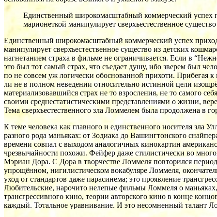
Единственный широкомасштабный коммерческий успех при
марионеткой манипулирует сверхъестественное существо
Единственный широкомасштабный коммерческий успех приходит
манипулирует сверхъестественное существо из детских кошмар
нагнетанием страха в фильме не ограничивается. Если в “Неж
это был тот самый страх, что съедает душу, ибо зверем был че
по не совсем уж логически обоснованной прихоти. Прибегая к 
ли не в полном неведении относительно истинной цели изощ
материализовавшийся страх не то взросления, не то самого себ
своими среднестатистическими представлениями о жизни, вере
Тема сверхъестественного зла Ломмелем была продолжена в г
К теме человека как главного и единственного носителя зла У
разного рода маньяках: от Зодиака до Вашингтонского снайп
времени совпал с выходом аналогичных кинокартин американс
чрезвычайности похожи. Фейфер даже стилистически во многом 
Мэриан Дора. С Дора в творчестве Ломмеля повторился перио
упрощённом, нигилистическом вокабуляре Ломмеля, окончател
уход от стандартов даже парасинема; это проявление трансгре
Любительские, нарочито нелепые фильмы Ломмеля о маньяках,
трансгрессивного кино, теории авторского кино в конце концов
каждый. Тотальное уравнивание. И это несомненный талант Ло