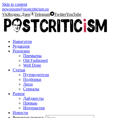
Skip to content
newsroom@postcriticism.ru
Vk
Яндекс.Дзен
Telegram
Twitter
YouTube
Навигатор
Редакция
Рецензии
Премьеры
Old Fashioned
Well Done
Статьи
Путеводители
Подборки
Лица
Сериалы
Разное
Дайджесты
Превью
Интерактив
Новости
Результат поиска: