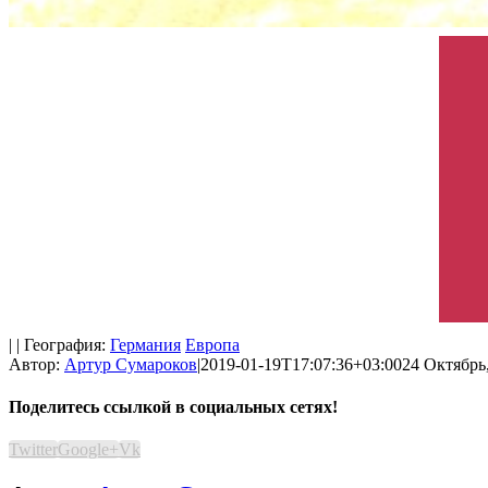
| | География:
Германия
Европа
Автор:
Артур Сумароков
|
2019-01-19T17:07:36+03:00
24 Октябрь,
Поделитесь ссылкой в социальных сетях!
Twitter
Google+
Vk