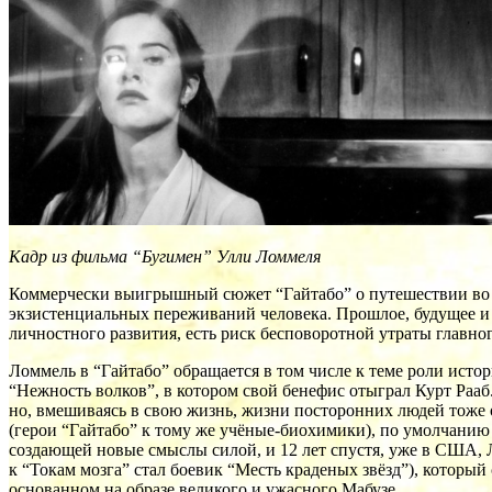
Кадр из фильма “Бугимен” Улли Ломмеля
Коммерчески выигрышный сюжет “Гайтабо” о путешествии во в
экзистенциальных переживаний человека. Прошлое, будущее и н
личностного развития, есть риск бесповоротной утраты главно
Ломмель в “Гайтабо” обращается в том числе к теме роли исто
“Нежность волков”, в котором свой бенефис отыграл Курт Раа
но, вмешиваясь в свою жизнь, жизни посторонних людей тоже о
(герои “Гайтабо” к тому же учёные-биохимики), по умолчанию 
создающей новые смыслы силой, и 12 лет спустя, уже в США
к “Токам мозга” стал боевик “Месть краденых звёзд”), которы
основанном на образе великого и ужасного Мабузе.