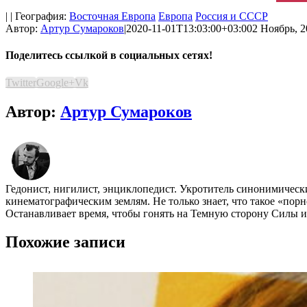
| | География:
Восточная Европа
Европа
Россия и СССР
Автор:
Артур Сумароков
|
2020-11-01T13:03:00+03:00
2 Ноябрь, 2
Поделитесь ссылкой в социальных сетях!
Twitter
Google+
Vk
Автор:
Артур Сумароков
Гедонист, нигилист, энциклопедист. Укротитель синонимичес
кинематографическим землям. Не только знает, что такое «пор
Останавливает время, чтобы гонять на Темную сторону Силы и 
Похожие записи