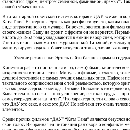
становится ядром, центром семейной, фамильной, драмы?”. Та
людей субъектности.
В тоталитарной советской системе, которая в ДАУ все же иск
Катя Таня” Екатерины Эртель как раз фиксирует то, каким о
виде аттрактивного симулякра. Впрочем, экспозиция фильма ск
своего жениха Сашу на фронт, с фронта он не вернётся. Первый
вплоть до 1952 года укладываются в емкий набор сцен, которые
Институте она знакомится с журналисткой Татьяной, и между 
манипулируют куда как более искусно и тонко, заставляя пов
Умение режиссерки Эртель найти баланс формы и содер
Кинематограф это постоянная игра, (само)обман, квиетическо
искренности в ткани ленты. Минусы в фильме, к счастью, тоже
душной эстетикой не самых лучших мыльных опер. Пафос и пе
тактильного соприкосновения с той реальностью, которую зрит
частью режиссерского метода. Татьяна Положий в интервью изд
Бывает секс как соска — про успокоение, секс как грудь — про
самоутверждение и т.д. и т.п”. Что характерно, эти слова о с
что ДАУ это секс, а секс это ДАУ. Но всё-таки это очень теле
элементов.
Среди прочих фильмов “ДАУ” “Катя Таня” является безусловно
свой голос. Выбранная ей интонация разговора о конфликте м
если прочие фильмы проекта легко было упрекнуть в пресловут