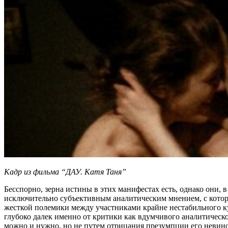
Кадр из фильма “ДАУ. Катя Таня”
Бесспорно, зерна истины в этих манифестах есть, однако они,
исключительно субъективным аналитическим мнением, с котор
жесткой полемики между участниками крайне нестабильного ку
глубоко далек именно от критики как вдумчивого аналитическ
можно и нужно, но не путем отрицания презумпции его невинов