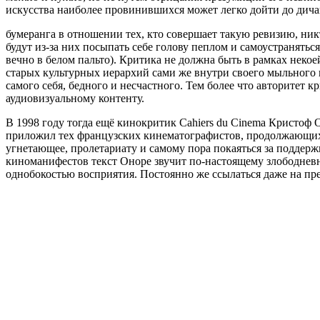
искусства наиболее провинившихся может легко дойти до дича
бумеранга в отношении тех, кто совершает такую ревизию, никт
будут из-за них посыпать себе голову пеплом и самоустранять
вечно в белом пальто). Критика не должна быть в рамках неко
старых культурных иерархий сами же внутри своего мыльного пу
самого себя, бедного и несчастного. Тем более что авторитет
аудиовизуальному контенту.
В 1998 году тогда ещё кинокритик Cahiers du Cinema Кристоф 
приложил тех французских кинематографистов, продолжающих 
угнетающее, пролетариату и самому пора покаяться за поддерж
киноманифестов текст Оноре звучит по-настоящему злободневн
однобокостью восприятия. Постоянно же ссылаться даже на пре