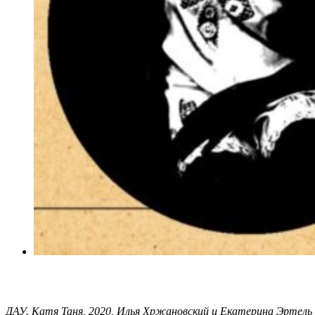
ДАУ. Катя Таня, 2020, Илья Хржановский и Екатерина Эртель