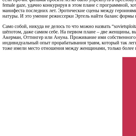
female gaze, удачно конкурируя в этом плане с программной, 
манифеста последних лет. Эротические сцены между героинями 
натуры. И это умение режиссерки Эртель найти баланс формы
Само собой, никуда не делось то что можно назвать “sovietsploi
шёпотом, даже самим себе. На первом плане – две женщины, вы
Акерман, Оттингер или Ануна. Проживание ими собственного 
индивидуальный опыт прорабатывания травм, который так легко
тоже имели место отношения между женщинами, только более па