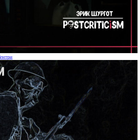
Гентри