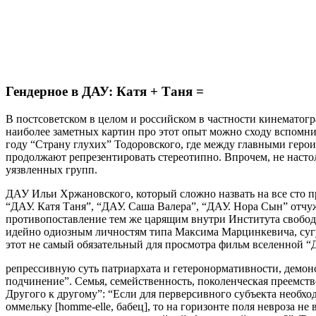
Гендерное в ДАУ: Катя + Таня =
В постсоветском в целом и российском в частности кинематог
наиболее заметных картин про этот опыт можно сходу вспомн
году “Страну глухих” Тодоровского, где между главными герои
продолжают репрезентировать стереотипно. Впрочем, не насто
уязвленных групп.
ДАУ Ильи Хржановского, который сложно назвать на все сто п
“ДАУ. Катя Таня”, “ДАУ. Саша Валера”, “ДАУ. Нора Сын” отчуж
противопоставление тем же царящим внутри Института свобо
идейно одиозным личностям типа Максима Марцинкевича, сугу
этот не самый обязательный для просмотра фильм вселенной “
репрессивную суть патриархата и гетеронормативности, демо
подчинение”. Семья, семейственность, поколенческая преемст
Другого к другому”: “Если для перверсивного субъекта необход
оммельку [homme-elle, бабец], то на горизонте поля невроза не 