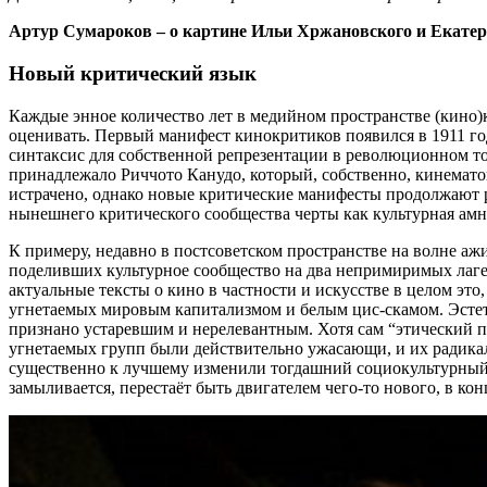
Артур Сумароков – о картине Ильи Хржановского и Екате
Новый критический язык
Каждые энное количество лет в медийном пространстве (кино)к
оценивать. Первый манифест кинокритиков появился в 1911 го
синтаксис для собственной репрезентации в революционном т
принадлежало Риччото Канудо, который, собственно, кинематог
истрачено, однако новые критические манифесты продолжают р
нынешнего критического сообщества черты как культурная амн
К примеру, недавно в постсоветском пространстве на волне а
поделивших культурное сообщество на два непримиримых лагер
актуальные тексты о кино в частности и искусстве в целом эт
угнетаемых мировым капитализмом и белым цис-скамом. Эстетик
признано устаревшим и нерелевантным. Хотя сам “этический п
угнетаемых групп были действительно ужасающи, и их радикал
существенно к лучшему изменили тогдашний социокультурный 
замыливается, перестаёт быть двигателем чего-то нового, в ко