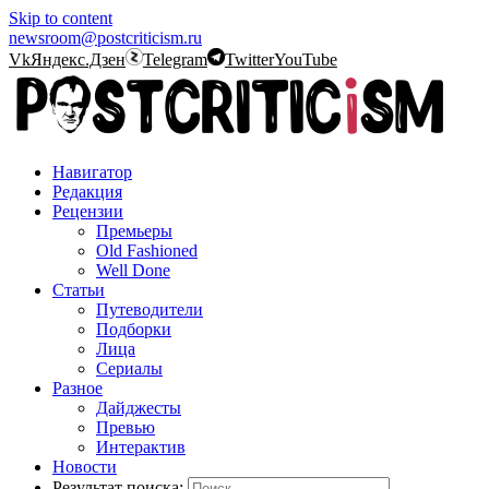
Skip to content
newsroom@postcriticism.ru
Vk
Яндекс.Дзен
Telegram
Twitter
YouTube
Навигатор
Редакция
Рецензии
Премьеры
Old Fashioned
Well Done
Статьи
Путеводители
Подборки
Лица
Сериалы
Разное
Дайджесты
Превью
Интерактив
Новости
Результат поиска: