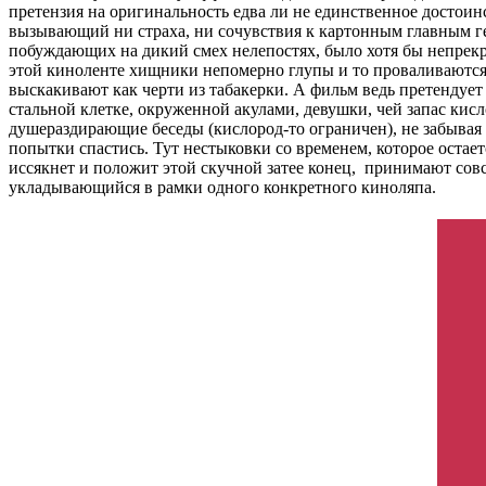
претензия на оригинальность едва ли не единственное достоин
вызывающий ни страха, ни сочувствия к картонным главным ге
побуждающих на дикий смех нелепостях, было хотя бы непрекр
этой киноленте хищники непомерно глупы и то проваливаются 
выскакивают как черти из табакерки. А фильм ведь претендует
стальной клетке, окруженной акулами, девушки, чей запас кис
душераздирающие беседы (кислород-то ограничен), не забывая 
попытки спастись. Тут нестыковки со временем, которое остает
иссякнет и положит этой скучной затее конец, принимают сов
укладывающийся в рамки одного конкретного киноляпа.