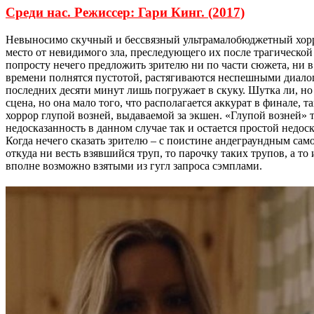
Среди нас. Режиссер: Гари Кинг. (2017)
Невыносимо скучный и бессвязный ультрамалобюджетный хоррор
место от невидимого зла, преследующего их после трагическо
попросту нечего предложить зрителю ни по части сюжета, ни в
времени полнятся пустотой, растягиваются неспешными диалог
последних десяти минут лишь погружает в скуку. Шутка ли, но
сцена, но она мало того, что располагается аккурат в финале, т
хоррор глупой возней, выдаваемой за экшен. «Глупой возней» т
недосказанность в данном случае так и остается простой недо
Когда нечего сказать зрителю – с поистине андеграундным сам
откуда ни весть взявшийся труп, то парочку таких трупов, а т
вполне возможно взятыми из гугл запроса сэмплами.