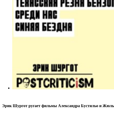
Эрик Шургот ругает фильмы Александра Бустильо и Жюлье