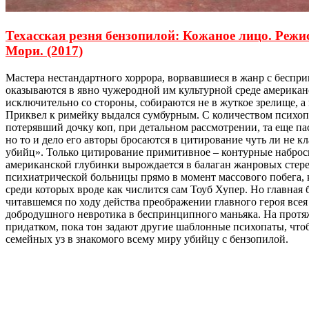
Техасская резня бензопилой: Кожаное лицо. Реж
Мори. (2017)
Мастера нестандартного хоррора, ворвавшиеся в жанр с бесп
оказываются в явно чужеродной им культурной среде америка
исключительно со стороны, собираются не в жуткое зрелище, а
Приквел к римейку выдался сумбурным. С количеством психоп
потерявший дочку коп, при детальном рассмотрении, та еще па
но то и дело его авторы бросаются в цитирование чуть ли не 
убийц». Только цитирование примитивное – контурные наброс
американской глубинки вырождается в балаган жанровых стере
психиатрической больницы прямо в момент массового побега, 
среди которых вроде как числится сам Тоуб Хупер. Но главная
читавшемся по ходу действа преображении главного героя всея
добродушного невротика в беспринципного маньяка. На протя
придатком, пока тон задают другие шаблонные психопаты, что
семейных уз в знакомого всему миру убийцу с бензопилой.