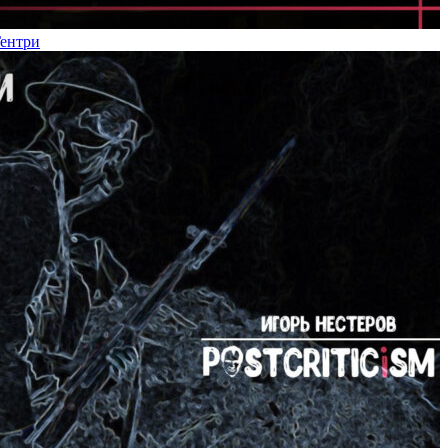
Гентри