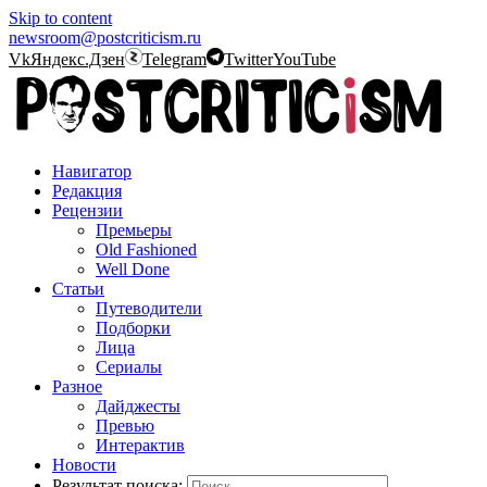
Skip to content
newsroom@postcriticism.ru
Vk
Яндекс.Дзен
Telegram
Twitter
YouTube
Навигатор
Редакция
Рецензии
Премьеры
Old Fashioned
Well Done
Статьи
Путеводители
Подборки
Лица
Сериалы
Разное
Дайджесты
Превью
Интерактив
Новости
Результат поиска: