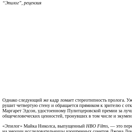
“Эпилог”, рецензия
Однако следующий же кадр ломает стереотипность пролога. У
рушит четвертую стену и обращается прямиком к зрителю с от
Маргарет Эдсон, удостоенному Пулитцеровской премии за луч
общечеловеческих ценностей, тронувших в том числе и экумен
«Эпилог» Майка Николса, выпущенный
HBO
Films
, — это пе
на эмоции исследовательницы изощренных сонетов Джона Дон