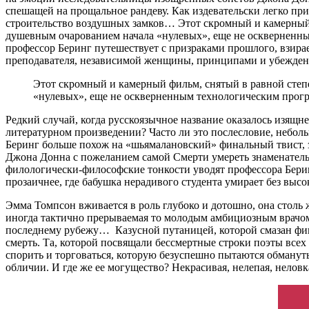
спешащей на прощальное рандеву. Как издевательски легко пр
строительство воздушных замков… Этот скромный и камерный 
душевным очарованием начала «нулевых», еще не оскверненны
профессор Беринг путешествует с призраками прошлого, взира
преподавателя, независимой женщины, принципами и убежден
Этот скромный и камерный фильм, снятый в равной степ
«нулевых», еще не оскверненным технологическим прог
Редкий случай, когда русскоязычное название оказалось изящн
литературном произведении? Часто ли это послесловие, небол
Беринг больше похож на «шьямалановский» финальный твист, за
Джона Донна с пожеланием самой Смерти умереть знаменатель
филологически-философские тонкости уводят профессора Берин
прозаичнее, где бабушка нерадивого студента умирает без высо
Эмма Томпсон вживается в роль глубоко и дотошно, она столь ж
иногда тактично прерываемая то молодым амбициозным врачом
последнему рубежу… Казусной путаницей, которой смазан фина
смерть. Та, которой посвящали бессмертные строки поэты всех
спорить и торговаться, которую безуспешно пытаются обмануть
обличии. И где же ее могущество? Некрасивая, нелепая, неловк