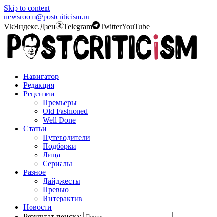
Skip to content
newsroom@postcriticism.ru
Vk
Яндекс.Дзен
Telegram
Twitter
YouTube
Навигатор
Редакция
Рецензии
Премьеры
Old Fashioned
Well Done
Статьи
Путеводители
Подборки
Лица
Сериалы
Разное
Дайджесты
Превью
Интерактив
Новости
Результат поиска: