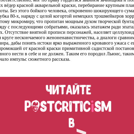
тых вёдер красной акварельной краски, перебирание крупным пл
оты. Без этого бойкого человека, откровенно шокирующего сум
убка 80-х, наряду с целой когортой немецких трэшмейкеров хорр
ватому микромиру, что пропитан мощным духом творческой бунт
ряду с последующими собратьями, оказалась эпатажем ради эпата
ах. Отсутствие внятной прописи персонажей, населяет целлуло
м круге нескончаемого женоненавистничества, а диалоги сравни
анра, дабы понять истоки ярко выраженного кровавого ужаса с 
промокшей от красной краски примитивной садистской постанов
иного нести в себе и не должен. Таким его породил Льюис, так
ачало импульс сюжетного рассказа.