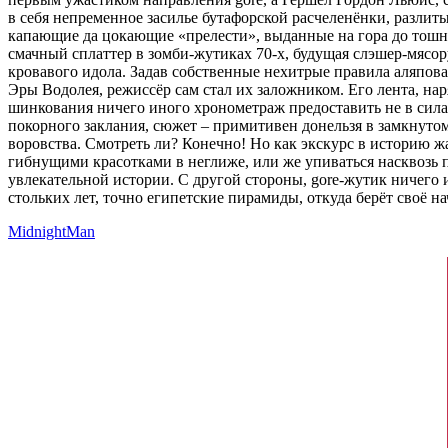
в себя непременное засилье бутафорской расчеленёнки, разли
капающие да цокающие «прелести», выданные на гора до тошн
смачный сплаттер в зомби-жутиках 70-х, будущая слэшер-мясор
кровавого идола. Задав собственные нехитрые правила аляпо
Эры Водолея, режиссёр сам стал их заложником. Его лента, на
шинкования ничего иного хронометраж предоставить не в сил
покорного заклания, сюжет – примитивен донельзя в замкнуто
воровства. Смотреть ли? Конечно! Но как экскурс в историю ж
гибнущими красотками в неглиже, или же упиваться насквозь 
увлекательной истории. С другой стороны, gore-жутик ничего 
стольких лет, точно египетские пирамиды, откуда берёт своё н
MidnightMan