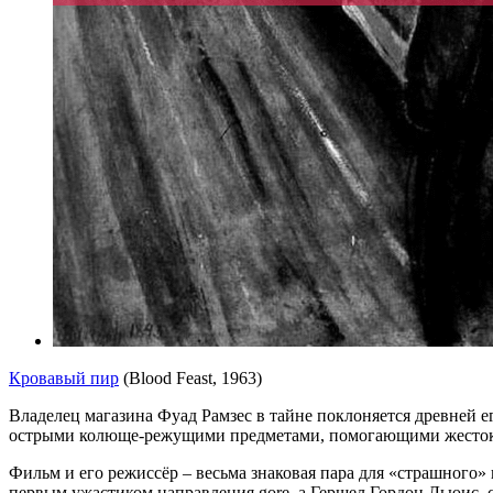
Кровавый пир
(Blood Feast, 1963)
Владелец магазина Фуад Рамзес в тайне поклоняется древней е
острыми колюще-режущими предметами, помогающими жестоко
Фильм и его режиссёр – весьма знаковая пара для «страшного»
первым ужастиком направления gore, а Гершел Гордон Льюис, 