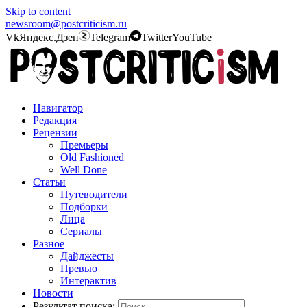
Skip to content
newsroom@postcriticism.ru
Vk
Яндекс.Дзен
Telegram
Twitter
YouTube
Навигатор
Редакция
Рецензии
Премьеры
Old Fashioned
Well Done
Статьи
Путеводители
Подборки
Лица
Сериалы
Разное
Дайджесты
Превью
Интерактив
Новости
Результат поиска: