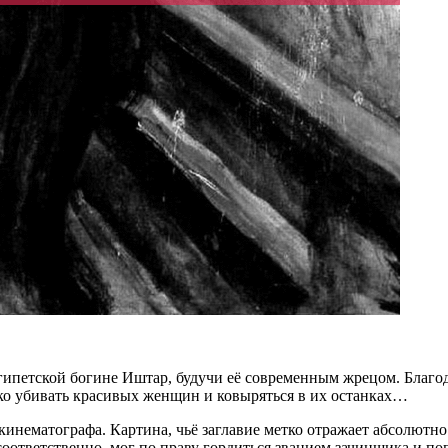
гипетской богине Иштар, будучи её современным жрецом. Благода
 убивать красивых женщин и ковыряться в их останках…
 кинематографа. Картина, чьё заглавие метко отражает абсолют
соответственно, мог по праву гордиться званием зачинщика и п