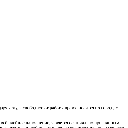
ря чему, в свободное от работы время, носится по городу с
но всё идейное наполнение, является официально признанным
опуляризатора подобного жанрового ответвления, включающего