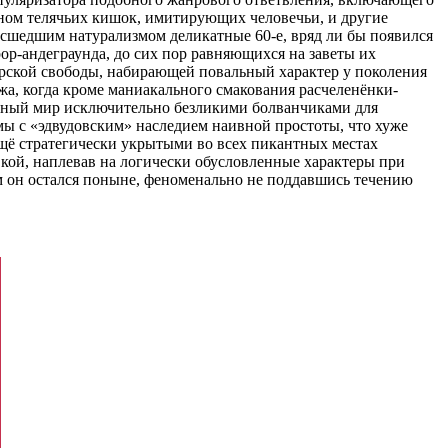
аном телячьих кишок, имитирующих человечьи, и другие
асшедшим натурализмом деликатные 60-е, вряд ли бы появился
ор-андеграунда, до сих пор равняющихся на заветы их
арской свободы, набирающей повальный характер у поколения
жа, когда кроме маниакального смакования расчеленёнки-
идный мир исключительно безликими болванчиками для
мы с «эдвудовским» наследием наивной простоты, что хуже
ещё стратегически укрытыми во всех пикантных местах
кой, наплевав на логически обусловленные характеры при
им он остался поныне, феноменально не поддавшись течению