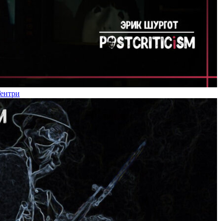
Гентри