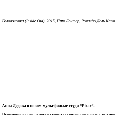
Головоломка (Inside Out), 2015, Пит Доктер, Роналдо Дель Кар
Анна Дедова о новом мультфильме студи “Pixar”.
Появление на свет живого существа связано не только с его 