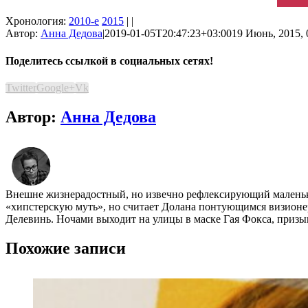
Хронология:
2010-е
2015
| |
Автор:
Анна Дедова
|
2019-01-05T20:47:23+03:00
19 Июнь, 2015, 
Поделитесь ссылкой в социальных сетях!
Twitter
Google+
Vk
Автор:
Анна Дедова
Внешне жизнерадостный, но извечно рефлексирующий маленький
«хипстерскую муть», но считает Долана понтующимся визионе
Делевинь. Ночами выходит на улицы в маске Гая Фокса, приз
Похожие записи