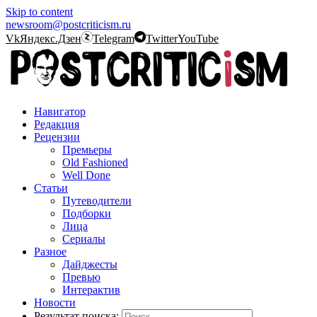
Skip to content
newsroom@postcriticism.ru
Vk
Яндекс.Дзен
Telegram
Twitter
YouTube
Навигатор
Редакция
Рецензии
Премьеры
Old Fashioned
Well Done
Статьи
Путеводители
Подборки
Лица
Сериалы
Разное
Дайджесты
Превью
Интерактив
Новости
Результат поиска: