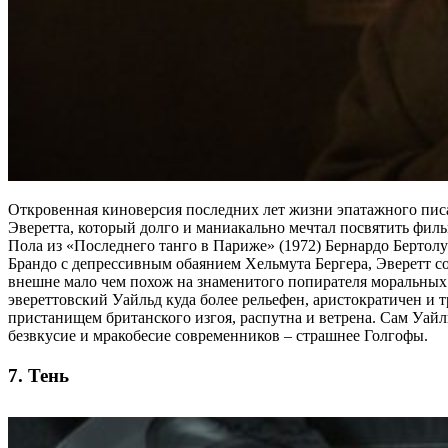
Откровенная киноверсия последних лет жизни эпатажного писа
Эверетта, который долго и маниакально мечтал посвятить фил
Пола из «Последнего танго в Париже» (1972) Бернардо Бертол
Брандо с депрессивным обаянием Хельмута Бергера, Эверетт со
внешне мало чем похож на знаменитого попирателя моральных у
эвереттовский Уайльд куда более рельефен, аристократичен и
пристанищем британского изгоя, распутна и ветрена. Сам Уайл
безвкусие и мракобесие современников – страшнее Голгофы.
7. Тень