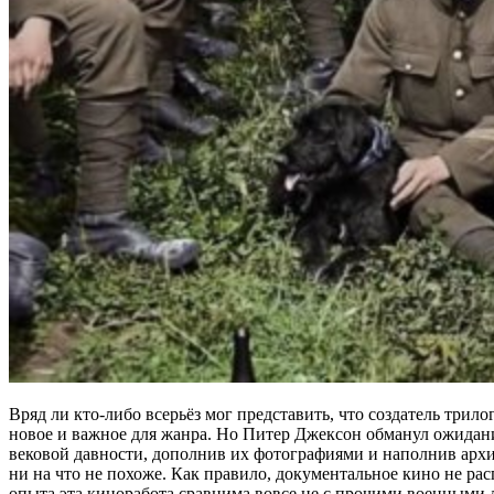
Вряд ли кто-либо всерьёз мог представить, что создатель три
новое и важное для жанра. Но Питер Джексон обманул ожидани
вековой давности, дополнив их фотографиями и наполнив ар
ни на что не похоже. Как правило, документальное кино не р
опыта эта киноработа сравнима вовсе не с прочими военными 