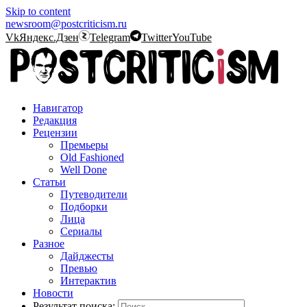
Skip to content
newsroom@postcriticism.ru
Vk
Яндекс.Дзен
Telegram
Twitter
YouTube
Навигатор
Редакция
Рецензии
Премьеры
Old Fashioned
Well Done
Статьи
Путеводители
Подборки
Лица
Сериалы
Разное
Дайджесты
Превью
Интерактив
Новости
Результат поиска: