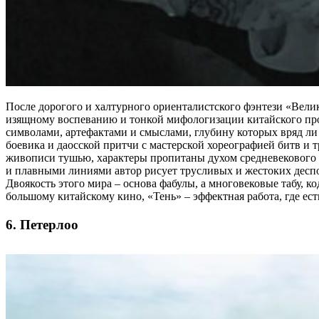
После дорогого и халтурного ориенталистского фэнтези «Велик
изящному воспеванию и тонкой мифологизации китайского про
символами, артефактами и смыслами, глубину которых вряд ли 
боевика и даосской притчи c мастерской хореографией битв и
живописи тушью, характеры пропитаны духом средневекового х
и плавными линиями автор рисует трусливых и жестоких деспо
Двоякость этого мира – основа фабулы, а многовековые табу, 
большому китайскому кино, «Тень» – эффектная работа, где ес
6. Петерлоо