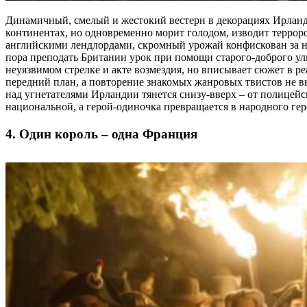
Динамичный, смелый и жестокий вестерн в декорациях Ирланди
континентах, но одновременно морит голодом, изводит террор
английскими лендлордами, скромный урожай конфискован за не
пора преподать Британии урок при помощи старого-доброго ул
неуязвимом стрелке и акте возмездия, но вписывает сюжет в 
передний план, а повторение знакомых жанровых твистов не в
над угнетателями Ирландии тянется снизу-вверх – от полицейск
национальной, а герой-одиночка превращается в народного ге
4. Один король – одна Франция