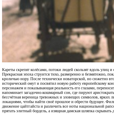
Кареты скрепят колёсами, потоки людей скользят вдоль улиц и 
Прекрасная эпоха струится тихо, размеренно и безмятежно, по
кроличью нору. После технически новаторской, но сюжетно в
исторический омут и посвятил новую работу европейскому кон
персонажем и показывающая реальность его глазами, переносит
напоминает загадочно-кошмарный сон, где пируют аристократы 
бессчётная вереница тревожных и зловещих символов, ярких л
локациями, чтобы найти своё прошлое и обрести будущее. Филь
движение цайтгайста и различить все ноты национальной рапсо
прятать элитный бордель, а изящная дамская шляпка скрывать 