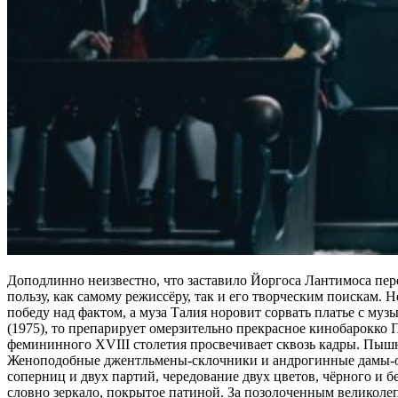
Доподлинно неизвестно, что заставило Йоргоса Лантимоса пер
пользу, как самому режиссёру, так и его творческим поискам.
победу над фактом, а муза Талия норовит сорвать платье с м
(1975), то препарирует омерзительно прекрасное кинобарокко 
фемининного XVIII столетия просвечивает сквозь кадры. Пыш
Женоподобные джентльмены-склочники и андрогинные дамы-ох
соперниц и двух партий, чередование двух цветов, чёрного и б
словно зеркало, покрытое патиной. За позолоченным великолеп