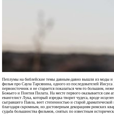
Пеплумы на библейские темы давным-давно вышли из моды и р
фильм про Саула Тарсянина, одного из последователей Иисус
первоисточник и не старается показаться чем-то большим, не
Божьего и Понтия Пилата. На месте первого оказывается сам 
евангелист Лука, который изредка творит чудеса, вроде исцел
сыгравшего Павла, веет степенностью и старой драматической
благодаря скромным, но достоверным декорациям римских квар
судьба большинства фильмов, снятых по известным историчес