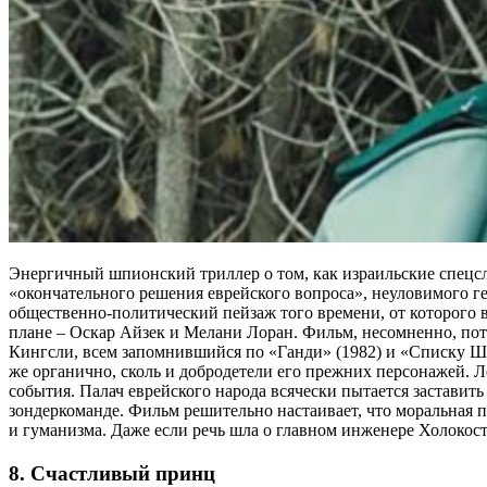
Энергичный шпионский триллер о том, как израильские спецс
«окончательного решения еврейского вопроса», неуловимого г
общественно-политический пейзаж того времени, от которого в
плане – Оскар Айзек и Мелани Лоран. Фильм, несомненно, поте
Кингсли, всем запомнившийся по «Ганди» (1982) и «Списку Ши
же органично, сколь и добродетели его прежних персонажей. Л
события. Палач еврейского народа всячески пытается заставит
зондеркоманде. Фильм решительно настаивает, что моральная п
и гуманизма. Даже если речь шла о главном инженере Холокост
8. Счастливый принц