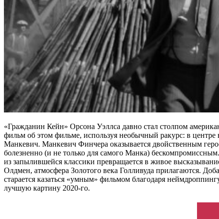
«Гражданин Кейн» Орсона Уэллса давно стал столпом америка
фильм об этом фильме, используя необычный ракурс: в центре
Манкевич. Манкевич Финчера оказывается двойственным герое
болезненно (и не только для самого Манка) бескомпромиссным
из запылившейся классики превращается в живое высказывание
Олдмен, атмосфера Золотого века Голливуда прилагаются. Доб
старается казаться «умным» фильмом благодаря неймдроппингу,
лучшую картину 2020-го.