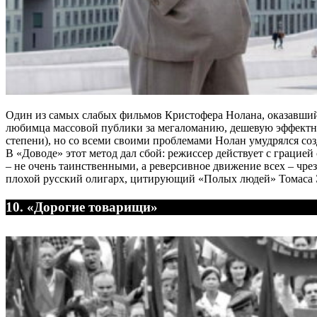
Один из самых слабых фильмов Кристофера Нолана, оказавшийс
любимца массовой публики за мегаломанию, дешевую эффектнос
степени), но со всеми своими проблемами Нолан умудрялся соз
В «Доводе» этот метод дал сбой: режиссер действует с грацие
– не очень таинственными, а реверсивное движение всех – чр
плохой русский олигарх, цитирующий «Полых людей» Томаса Э
10. «Дорогие товарищи»