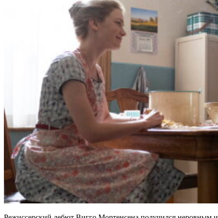
Режиссерский дебют Вигго Мортенсена получился неровным и 