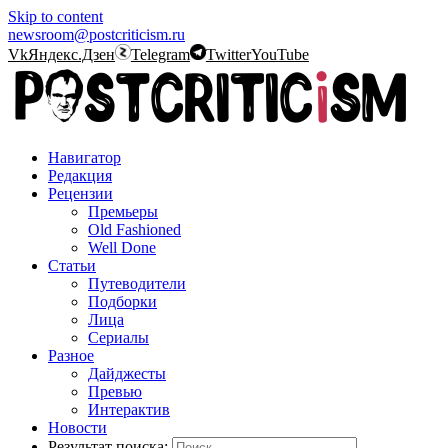
Skip to content
newsroom@postcriticism.ru
Vk
Яндекс.Дзен
Telegram
Twitter
YouTube
Навигатор
Редакция
Рецензии
Премьеры
Old Fashioned
Well Done
Статьи
Путеводители
Подборки
Лица
Сериалы
Разное
Дайджесты
Превью
Интерактив
Новости
Результат поиска: