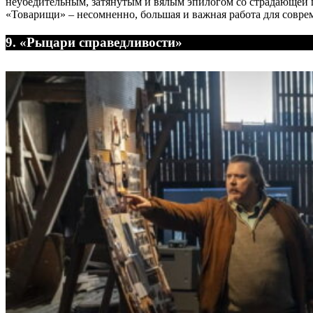
неубедительным, затянутым и вялым эпилогом со страдающей п
«Товарищи» – несомненно, большая и важная работа для совре
9. «Рыцари справедливости»