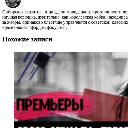
Сибирская сказительница удали молодецкой, прозорливости яс
идущая корюшка, язвительна, как королевская кобра, находчив
за жабры, одинаково блестяще управляется с советской класси
красненьким "фордом фокусом".
Похожие записи