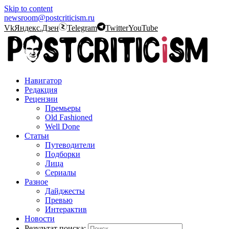
Skip to content
newsroom@postcriticism.ru
Vk
Яндекс.Дзен
Telegram
Twitter
YouTube
Навигатор
Редакция
Рецензии
Премьеры
Old Fashioned
Well Done
Статьи
Путеводители
Подборки
Лица
Сериалы
Разное
Дайджесты
Превью
Интерактив
Новости
Результат поиска: