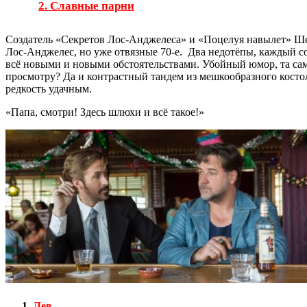
2. Славные парни
Создатель «Секретов Лос-Анджелеса» и «Поцелуя навылет» Шей
Лос-Анджелес, но уже отвязные 70-е. Два недотёпы, каждый с
всё новыми и новыми обстоятельствами. Убойный юмор, та са
просмотру? Да и контрастный тандем из мешкообразного косто
редкость удачным.
«Папа, смотри! Здесь шлюхи и всё такое!»
Лев