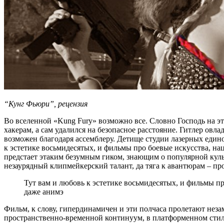
“Кунг Фьюри”, рецензия
Во вселенной «Kung Fury» возможно все. Словно Господь на эт
хакерам, а сам удалился на безопасное расстояние. Гитлер овл
возможен благодаря ассемблеру. Детище студии лазерных един
к эстетике восьмидесятых, и фильмы про боевые искусства, н
предстает этаким безумным гиком, знающим о популярной культ
незаурядный клипмейкерский талант, да тяга к авантюрам – п
Тут вам и любовь к эстетике восьмидесятых, и фильмы 
даже анимэ
Фильм, к слову, гипердинамичен и эти полчаса пролетают нез
пространственно-временной континуум, в платформенном стиле