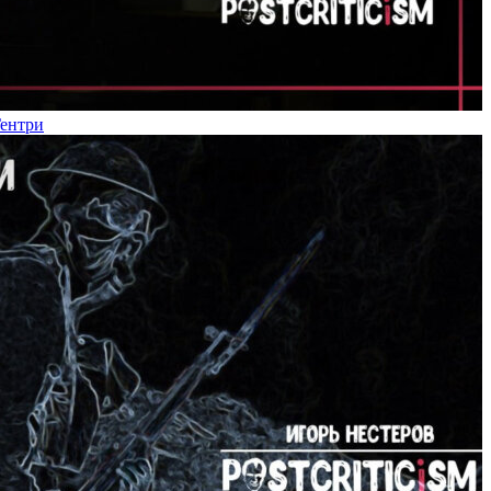
Гентри