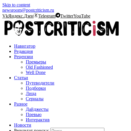
Skip to content
newsroom@postcriticism.ru
Vk
Яндекс.Дзен
Telegram
Twitter
YouTube
Навигатор
Редакция
Рецензии
Премьеры
Old Fashioned
Well Done
Статьи
Путеводители
Подборки
Лица
Сериалы
Разное
Дайджесты
Превью
Интерактив
Новости
Результат поиска: