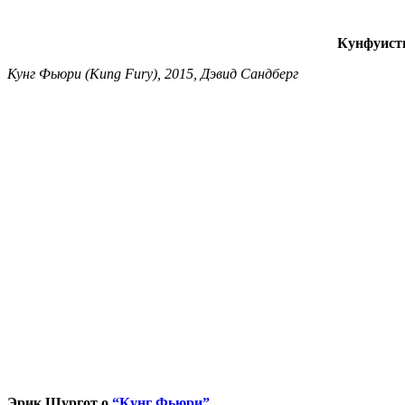
Кунфуисты
Кунг Фьюри (Kung Fury), 2015, Дэвид Сандберг
Эрик Шургот о
“Кунг Фьюри”