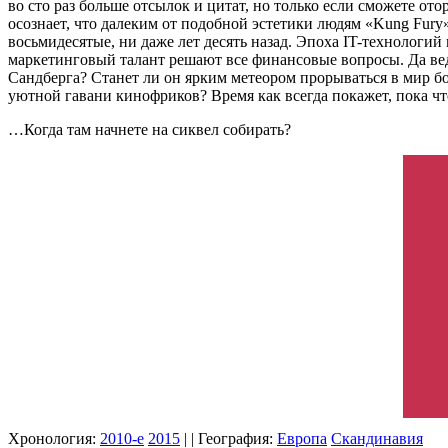
во сто раз больше отсылок и цитат, но только если сможете ото
осознает, что далеким от подобной эстетики людям «Kung Fury
восьмидесятые, ни даже лет десять назад. Эпоха IT-технологий
маркетинговый талант решают все финансовые вопросы. Да вед
Сандберга? Станет ли он ярким метеором прорываться в мир б
уютной гавани кинофриков? Время как всегда покажет, пока чт
…Когда там начнете на сиквел собирать?
Хронология:
2010-е
2015
| | География:
Европа
Скандинавия