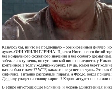
Казалось бы, ничто не предвещало – обыкновенный филлер, но 
духом..ОНИ УБИЛИ ГЛЕННА! Причем Нигган с его битой здесь 
без номрального сюжетного значения и без особого драматиз
забежали в тупичок, по сусанинской вине последнего, у Никола
контейнера в толпу ходячих-кусачих. Ну да, зомби берут колич
начала был с нами?? WTF, какая-то несусветная чушь. Это как
сифилиса, Титаник разграбили пираты, а Фродо, когда пришла 
Деррилу упадет на голову кирпич? Кэрол застудит почки или п
В эфире опустошающее молчание, и мораль единственная: ника