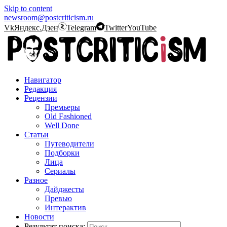
Skip to content
newsroom@postcriticism.ru
Vk
Яндекс.Дзен
Telegram
Twitter
YouTube
Навигатор
Редакция
Рецензии
Премьеры
Old Fashioned
Well Done
Статьи
Путеводители
Подборки
Лица
Сериалы
Разное
Дайджесты
Превью
Интерактив
Новости
Результат поиска: