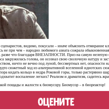
сценаристов, видимо, покусали – иначе объяснить отмирание кл
не при чем – народно любимого азиата сожрала обыкновенная 
ма, разве что благодаря ВНЕЗАПНОСТИ. Приз на самую нелепую 
са закружилась голова, он осознал свою сволочную натуру и зас
еством, ничто не вечно под луной, бессмертных нет, опасности н
 будто сюжетный ход из альтернативной вселенной идиотских сюж
пора кидать кольцо в недра Роковой горы, только растерянно ш
одхватит воспаление легких? Реализм и драматизм, садитесь жра
кой пощады и жалости к биомусору. Биомусор – в биореактор!