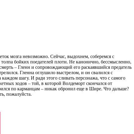
еток мозга невозможно. Сейчас, выдохнем, соберемся с
толпа бойких поедателей плоти. Не канонично, бессмысленно,
смерть – Гленн и сопровождающий его раскаявшийся предатель
трелился. Гленна оглушило выстрелом, и он свалился с
а каждом шагу. И ради этого сливать персонажа, что с самого
етных ходов – той, в которой Волдеморт скончался от
арился по карманцам – никак обронил еще в Шире. Что дальше?
ть, пожалуйста.