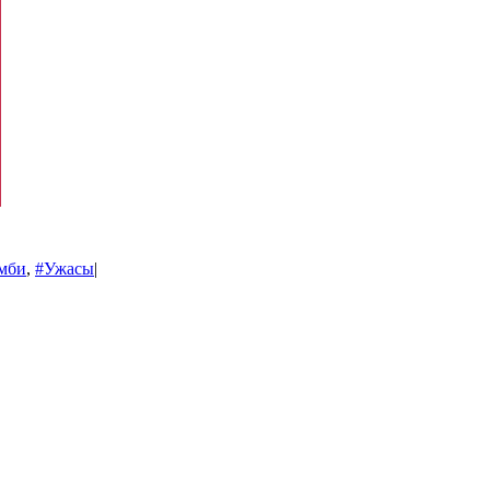
мби
,
#Ужасы
|