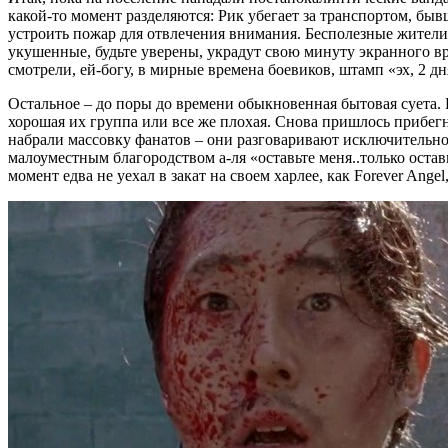
какой-то момент разделяются: Рик убегает за транспортом, бы
устроить пожар для отвлечения внимания. Бесполезные жители
укушенные, будьте уверены, украдут свою минуту экранного вр
смотрели, ей-богу, в мирные времена боевиков, штамп «эх, 2 дн
Остальное – до поры до времени обыкновенная бытовая суета.
хорошая их группа или все же плохая. Снова пришлось прибегнут
набрали массовку фанатов – они разговаривают исключительно
малоуместным благородством а-ля «оставьте меня..только оставь
момент едва не уехал в закат на своем харлее, как Forever Ange