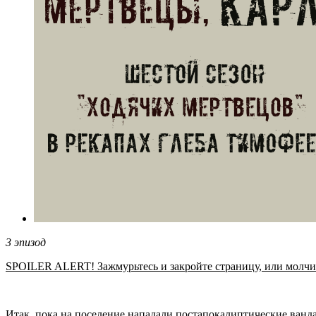
3 эпизод
SPOILER ALERT! Зажмурьтесь и закройте страницу, или молчите в
Итак, пока на поселение нападали постапокалиптические ванд