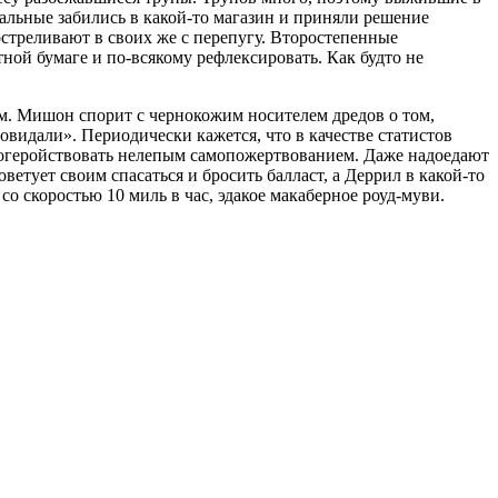
тальные забились в какой-то магазин и приняли решение
стреливают в своих же с перепугу. Второстепенные
ной бумаге и по-всякому рефлексировать. Как будто не
м. Мишон спорит с чернокожим носителем дредов о том,
повидали». Периодически кажется, что в качестве статистов
 погеройствовать нелепым самопожертвованием. Даже надоедают
оветует своим спасаться и бросить балласт, а Деррил в какой-то
 со скоростью 10 миль в час, эдакое макаберное роуд-муви.