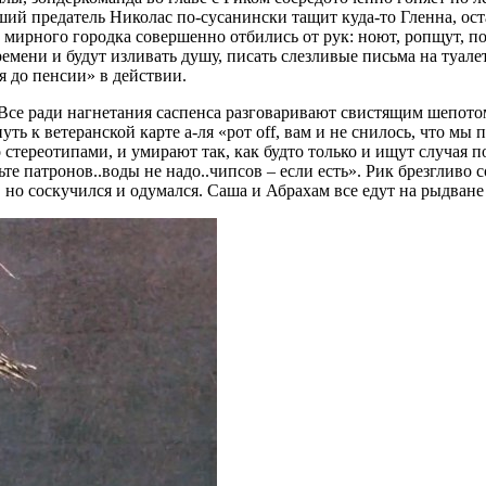
вший предатель Николас по-сусанински тащит куда-то Гленна, ос
 мирного городка совершенно отбились от рук: ноют, ропщут, по
емени и будут изливать душу, писать слезливые письма на туалет
я до пенсии» в действии.
 Все ради нагнетания саспенса разговаривают свистящим шепото
ь к ветеранской карте а-ля «рот off, вам и не снилось, что мы 
 стереотипами, и умирают так, как будто только и ищут случая
те патронов..воды не надо..чипсов – если есть». Рик брезгливо с
l, но соскучился и одумался. Саша и Абрахам все едут на рыдване