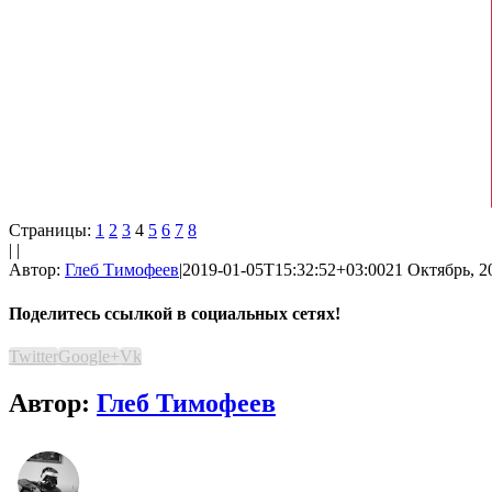
Страницы:
1
2
3
4
5
6
7
8
| |
Автор:
Глеб Тимофеев
|
2019-01-05T15:32:52+03:00
21 Октябрь, 2
Поделитесь ссылкой в социальных сетях!
Twitter
Google+
Vk
Автор:
Глеб Тимофеев