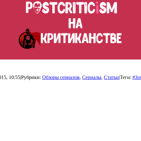
015, 10:55
|
Рубрики:
Обзоры сериалов
,
Сериалы
,
Статьи
|
Теги:
#Зо