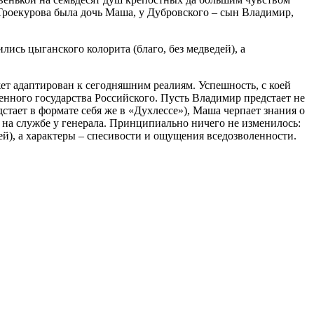
 Троекурова была дочь Маша, у Дубровского – сын Владимир,
ись цыганского колорита (благо, без медведей), а
ет адаптирован к сегодняшним реалиям. Успешность, с коей
менного государства Российского. Пусть Владимир предстает не
стает в формате себя же в «Духлессе»), Маша черпает знания о
в на службе у генерала. Принципиально ничего не изменилось:
ей), а характеры – спесивости и ощущения вседозволенности.