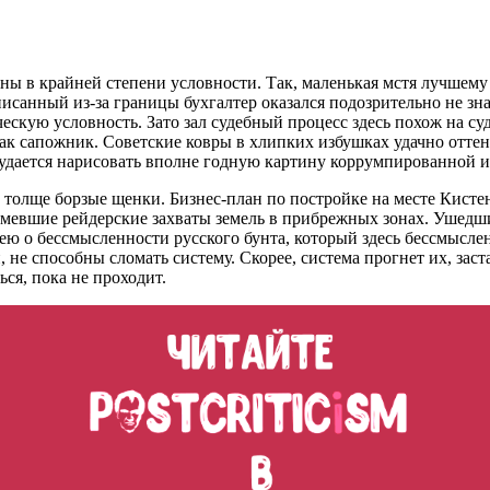
ы в крайней степени условности. Так, маленькая мстя лучшему 
исанный из-за границы бухгалтер оказался подозрительно не зна
ескую условность. Зато зал судебный процесс здесь похож на с
как сапожник. Советские ковры в хлипких избушках удачно оттен
 удается нарисовать вполне годную картину коррумпированной и 
 толще борзые щенки. Бизнес-план по постройке на месте Кисте
евшие рейдерские захваты земель в прибрежных зонах. Ушедшие 
ею о бессмысленности русского бунта, который здесь бессмыслен
е способны сломать систему. Скорее, система прогнет их, заст
ься, пока не проходит.