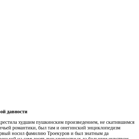
ой давности
 окрестила худшим пушкинским произведением, не скатившимся
ничьей романтики, был там и онегинский энциклопедизм
Первый носил фамилию Троекуров и был знатным да
венькой на семьдесят душ крепостных да большим чувством