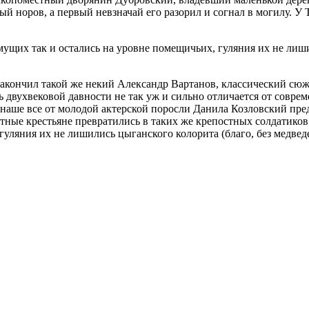
ый норов, а первый невзначай его разорил и согнал в могилу. У
щих так и остались на уровне помещичьих, гуляния их не лишил
закончил такой же некий Александр Вартанов, классический сюж
сь двухвековой давности не так уж и сильно отличается от совре
 наше все от молодой актерской поросли Данила Козловский пред
остные крестьяне превратились в таких же крепостных солдатико
гуляния их не лишились цыганского колорита (благо, без медвед