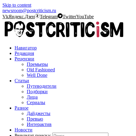
Skip to content
newsroom@postcriticism.ru
Vk
Яндекс.Дзен
Telegram
Twitter
YouTube
Навигатор
Редакция
Рецензии
Премьеры
Old Fashioned
Well Done
Статьи
Путеводители
Подборки
Лица
Сериалы
Разное
Дайджесты
Превью
Интерактив
Новости
Результат поиска: