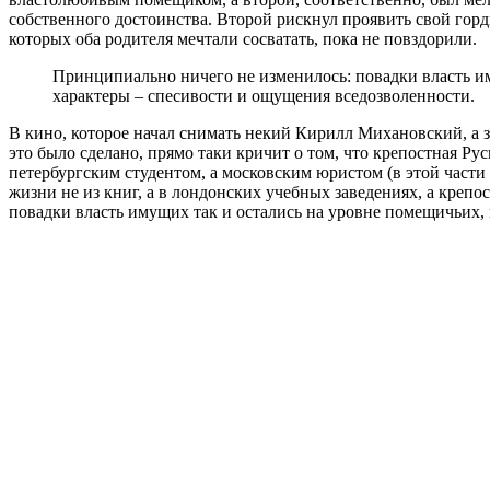
собственного достоинства. Второй рискнул проявить свой горд
которых оба родителя мечтали сосватать, пока не повздорили.
Принципиально ничего не изменилось: повадки власть иму
характеры – спесивости и ощущения вседозволенности.
В кино, которое начал снимать некий Кирилл Михановский, а 
это было сделано, прямо таки кричит о том, что крепостная Ру
петербургским студентом, а московским юристом (в этой части
жизни не из книг, а в лондонских учебных заведениях, а креп
повадки власть имущих так и остались на уровне помещичьих, 