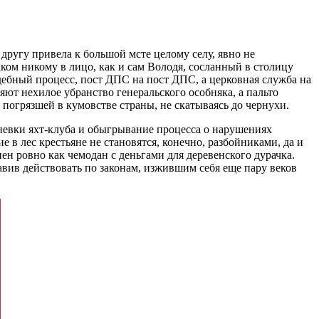
другу привела к большой мсте целому селу, явно не
ком никому в лицо, как и сам Володя, сосланный в столицу
удебный процесс, пост ДПС на пост ДПС, а церковная служба на
яют нехилое убранство генеральского особняка, а пальто
погрязшей в кумовстве страны, не скатываясь до чернухи.
невки яхт-клуба и обыгрывание процесса о нарушениях
в лес крестьяне не становятся, конечно, разбойниками, да и
ен ровно как чемодан с деньгами для деревенского дурачка.
авив действовать по законам, изжившим себя еще пару веков