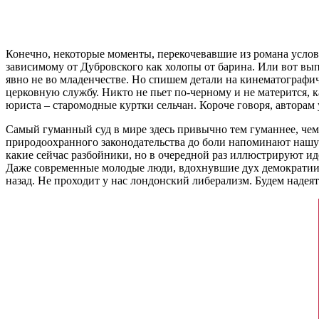
Конечно, некоторые моменты, перекочевавшие из романа условн
зависимому от Дубровского как холопы от барина. Или вот вып
явно не во младенчестве. Но спишем детали на кинематографич
церковную службу. Никто не пьет по-черному и не матерится, 
юриста – старомодные куртки сельчан. Короче говоря, авторам
Самый гуманный суд в мире здесь привычно тем гуманнее, чем
природоохранного законодательства до боли напоминают нашум
какие сейчас разбойники, но в очередной раз иллюстрируют ид
Даже современные молодые люди, вдохнувшие дух демократии, н
назад. Не проходит у нас лондонский либерализм. Будем надеят