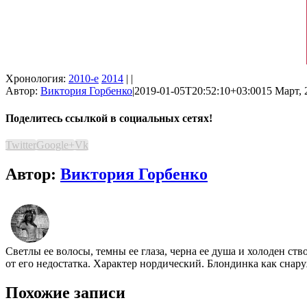
Хронология:
2010-е
2014
| |
Автор:
Виктория Горбенко
|
2019-01-05T20:52:10+03:00
15 Март, 
Поделитесь ссылкой в социальных сетях!
Twitter
Google+
Vk
Автор:
Виктория Горбенко
Светлы ее волосы, темны ее глаза, черна ее душа и холоден ст
от его недостатка. Характер нордический. Блондинка как снару
Похожие записи