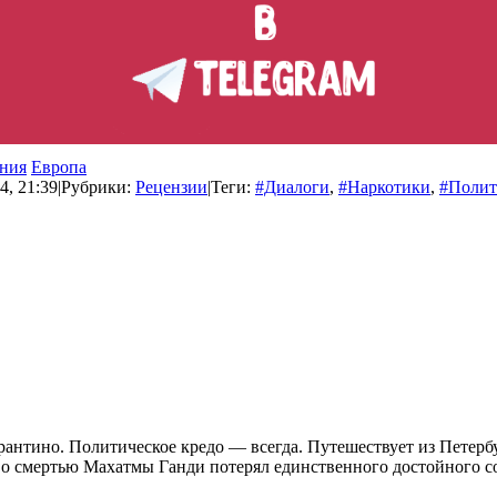
ния
Европа
4, 21:39
|
Рубрики:
Рецензии
|
Теги:
#Диалоги
,
#Наркотики
,
#Полит
рантино. Политическое кредо — всегда. Путешествует из Петерб
 смертью Махатмы Ганди потерял единственного достойного соб