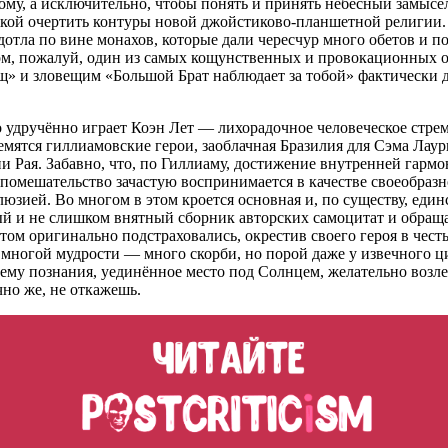
мому, а исключительно, чтобы понять и принять небесный замыс
ткой очертить контуры новой джойстиково-планшетной религии.
тла по вине монахов, которые дали чересчур много обетов и по
м, пожалуй, один из самых кощунственных и провокационных о
» и зловещим «Большой Брат наблюдает за тобой» фактически до
о удручённо играет Коэн Лет — лихорадочное человеческое стрем
ремятся гиллиамовские герои, заоблачная Бразилия для Сэма Лау
и Рая. Забавно, что, по Гиллиаму, достижение внутренней гарм
омешательство зачастую воспринимается в качестве своеобразног
зией. Во многом в этом кроется основная и, по существу, един
ый и не слишком внятный сборник авторских самоцитат и обраща
стом оригинально подстраховались, окрестив своего героя в чес
 Во многой мудрости — много скорби, но порой даже у извечного 
 познания, уединённое место под Солнцем, желательно возле м
чно же, не откажешь.