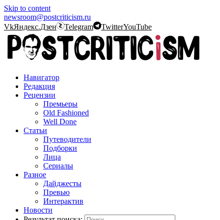
Skip to content
newsroom@postcriticism.ru
Vk
Яндекс.Дзен
Telegram
Twitter
YouTube
Навигатор
Редакция
Рецензии
Премьеры
Old Fashioned
Well Done
Статьи
Путеводители
Подборки
Лица
Сериалы
Разное
Дайджесты
Превью
Интерактив
Новости
Результат поиска: