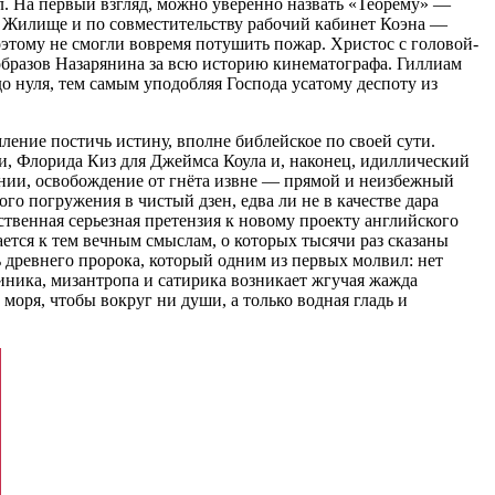
ел. На первый взгляд, можно уверенно назвать «Теорему» —
 Жилище и по совместительству рабочий кабинет Коэна —
этому не смогли вовремя потушить пожар. Христос с головой-
бразов Назарянина за всю историю кинематографа. Гиллиам
 нуля, тем самым уподобляя Господа усатому деспоту из
ление постичь истину, вполне библейское по своей сути.
ри, Флорида Киз для Джеймса Коула и, наконец, идиллический
онии, освобождение от гнёта извне — прямой и неизбежный
о погружения в чистый дзен, едва ли не в качестве дара
ственная серьезная претензия к новому проекту английского
ется к тем вечным смыслам, о которых тысячи раз сказаны
ть древнего пророка, который одним из первых молвил: нет
циника, мизантропа и сатирика возникает жгучая жажда
оря, чтобы вокруг ни души, а только водная гладь и