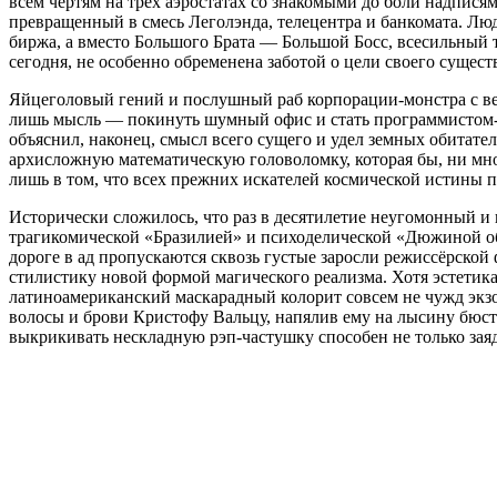
всем чертям на трёх аэростатах со знакомыми до боли надпис
превращенный в смесь Леголэнда, телецентра и банкомата. Л
биржа, а вместо Большого Брата — Большой Босс, всесильный
сегодня, не особенно обременена заботой о цели своего сущест
Яйцеголовый гений и послушный раб корпорации-монстра с вет
лишь мысль — покинуть шумный офис и стать программистом-н
объяснил, наконец, смысл всего сущего и удел земных обитател
архисложную математическую головоломку, которая бы, ни мног
лишь в том, что всех прежних искателей космической истины по
Исторически сложилось, что раз в десятилетие неугомонный и
трагикомической «Бразилией» и психоделической «Дюжиной обе
дороге в ад пропускаются сквозь густые заросли режиссёрско
стилистику новой формой магического реализма. Хотя эстетика
латиноамериканский маскарадный колорит совсем не чужд экз
волосы и брови Кристофу Вальцу, напялив ему на лысину бюст
выкрикивать нескладную рэп-частушку способен не только за