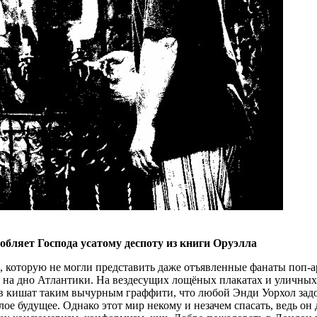
бляет Господа усатому деспоту из книги Оруэлла
, которую не могли представить даже отъявленные фанаты поп-
» на дно Атлантики. На вездесущих лощёных плакатах и уличны
ов кишат таким вычурным граффити, что любой Энди Уорхол задо
лое будущее. Однако этот мир некому и незачем спасать, ведь о