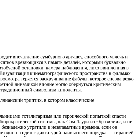
одит впечатление сумбурного арт-шоу, способного увлечь и
есятков врезающихся в память деталей, которыми буквально
тобусной остановки, камера наблюдения, лихо ввинченная в
 Визуализация кинематографического пространства в фильмах
осмотра теряется раскручивание фабулы, которое сперва резко
южетной динамикой вполне могло обернуться критическим
 нетрадиционный символизм киноленты.
эллианский триптих, в котором классические
ельницами тоталитаризма или героической попыткой спасти
 бюрократической системы, как Сэм Лаури из «Бразилии», и не
и безнадёжно утратили в незапамятные времена, если он,
ние один на один с диктатурой наивысшего порядка — тиранией