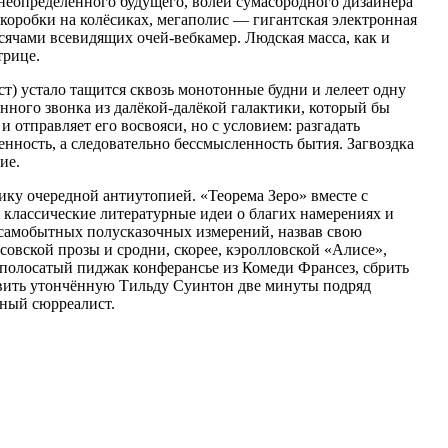
 неопределённого будущего, волей сумасбродного дизайнера
оробки на колёсиках, мегаполис — гигантская электронная
ячами всевидящих очей-вебкамер. Людская масса, как и
трице.
) устало тащится сквозь монотонные будни и лелеет одну
ного звонка из далёкой-далёкой галактики, который бы
 отправляет его восвояси, но с условием: разгадать
нность, а следовательно бессмысленность бытия. Загвоздка
ие.
ку очередной антиутопией. «Теорема Зеро» вместе с
 классические литературные идеи о благих намерениях и
у самобытных полусказочных измерений, назвав свою
совской прозы и сродни, скорее, кэролловской «Алисе»,
полосатый пиджак конферансье из Комеди Франсез, сбрить
тавить утончённую Тильду Суинтон две минуты подряд
нный сюрреалист.