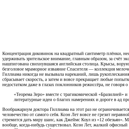
Концентрация диковинок на квадратный сантиметр плёнки, нес
удерживать зрительское внимание, главным образом, за счёт э
нашпигована свихнувшаяся английская столица. Крысы, ворующ
безголовое мраморное изваяние Спасителя — коллекция мелоче
Гиллиама никогда не вызывала нареканий, лишь рукоплескания,
сбрасывает скорость, а затем и вовсе прекращает любые поп
недостатком даже в глазах поклонников режиссёра, не говоря
«Теорема Зеро» вместе с трагикомической «Бразилией» и
литературные идеи о благих намерениях и дороге в ад пр
Воображариум доктора Гиллиама на этот раз не ограничиваетс
человечество от самого себя. Коэн Лет вовсе не грезит нерав
стремится дать миру шанс, как Джеймс Коул из «12 обезьян». М
вообще, когда-нибудь существовал. Коэн Лет, жалкий офисный