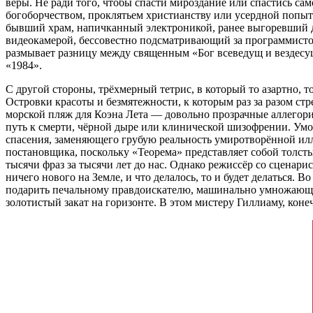
веры. Не ради того, чтобы спасти мироздание или спастись са
богоборчеством, проклятьем христианству или усердной попы
бывший храм, напичканный электроникой, ранее выгоревший до
видеокамерой, бессовестно подсматривающий за программисто
размывает разницу между священным «Бог всеведущ и вездесущ
«1984».
С другой стороны, трёхмерный тетрис, в который то азартно, т
Островки красоты и безмятежности, к которым раз за разом ст
морской пляж для Коэна Лета — довольно прозрачные аллегори
путь к смерти, чёрной дыре или клинической шизофрении. Умоп
спасения, заменяющего грубую реальность умиротворённой иллю
постановщика, поскольку «Теорема» представляет собой толст
тысячи фраз за тысячи лет до нас. Однако режиссёр со сценари
ничего нового на Земле, и что делалось, то и будет делаться.
подарить печальному правдоискателю, машинально умножающему
золотистый закат на горизонте. В этом мистеру Гиллиаму, коне