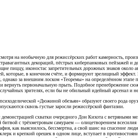
мотря на необычную для режиссёрских работ камерность, произв
кстравагантных декораций, пёстрых киберпанковых пейзажей и д
ие пиццу, иконостас запретительных дорожных знаков около ав
й, которые, в конечном счёте, и формируют зрелищный эффект.
 однако за внешним лоском «Теоремы» на определённом этапе пр
ытки вернуть первоначальную прыть. Подобное пренебрежение с
 о случайных зрителях, если бы не обильный идейный арсенал и
 психоделической «Дюжиной обезьян» образуют своего рода ору
опускаются сквозь густые заросли режиссёрской фантазии.
я демонстрацией схватки очередного Дон Кихота с ветряными м
ной битвой с трёхметровым самураем — олицетворением всесилия
афия, как выяснилось, бессмертна, а свой шанс на спасение люд
 клерк и крепкий орешек в одном лице, вступает в противостоя