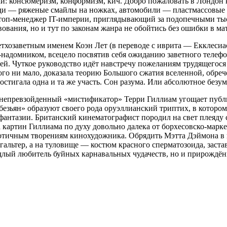
ями: консюмеризм, конформизм, кич. Добро пожаловать в Лондон
юди — ряженые смайлы на ножках, автомобили — пластмассовые к
 топ-менеджер IT-империи, приглядывающий за подопечными тыс
вования, но и тут по законам жанра не обойтись без ошибки в ма
хозаветным именем Коэн Лет (в переводе с иврита — Екклесиаст
адомником, всецело посвятив себя ожиданию заветного телефон
ей. Чуткое руководство идёт навстречу пожеланиям трудящегося и
о ни мало, доказала теорию Большого сжатия вселенной, обрече
стигала одна и та же участь. Сон разума. Или абсолютное безум
 непревзойденный «мистификатор» Терри Гиллиам угощает публи
зьян» образуют своего рода оруэллианский триптих, в котором
й фантазии. Британский кинематографист породил на свет плеяд
 картин Гиллиама по духу довольно далека от борхесовско-марке
отичным творениям кинохудожника. Обрядить Мэтта Дэймона в 
гальтер, а на туловище — костюм красного сперматозоида, зас
ядлый любитель буйных карнавальных чудачеств, но и прирождё