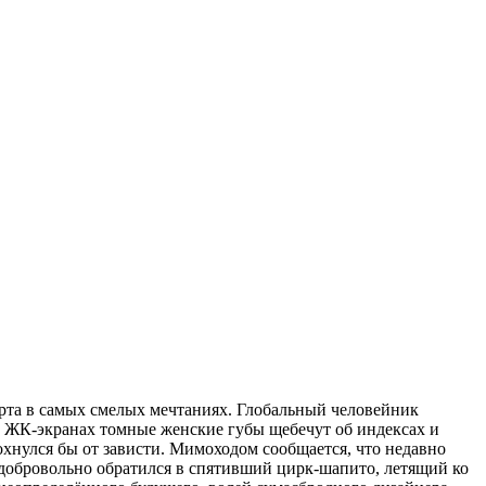
арта в самых смелых мечтаниях. Глобальный человейник
х ЖК-экранах томные женские губы щебечут об индексах и
хнулся бы от зависти. Мимоходом сообщается, что недавно
н добровольно обратился в спятивший цирк-шапито, летящий ко