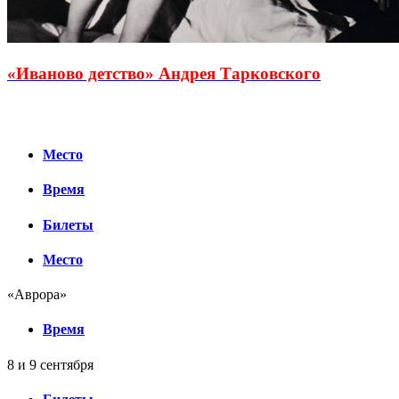
«Иваново детство» Андрея Тарковского
Место
Время
Билеты
Место
«Аврора»
Время
8 и 9 сентября