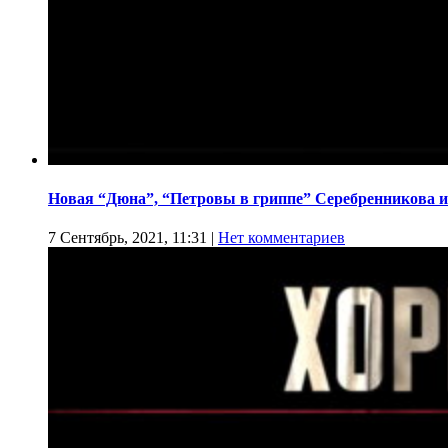
Новая “Дюна”, “Петровы в гриппе” Серебренникова и
7 Сентябрь, 2021, 11:31
|
Нет комментариев