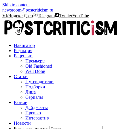
Skip to content
newsroom@postcriticism.ru
Vk
Яндекс.Дзен
Telegram
Twitter
YouTube
Навигатор
Редакция
Рецензии
Премьеры
Old Fashioned
Well Done
Статьи
Путеводители
Подборки
Лица
Сериалы
Разное
Дайджесты
Превью
Интерактив
Новости
Результат поиска: