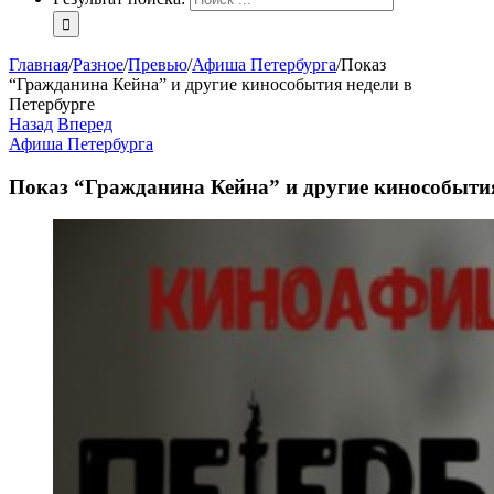
Главная
/
Разное
/
Превью
/
Афиша Петербурга
/
Показ
“Гражданина Кейна” и другие кинособытия недели в
Петербурге
Назад
Вперед
Афиша Петербурга
Показ “Гражданина Кейна” и другие кинособытия