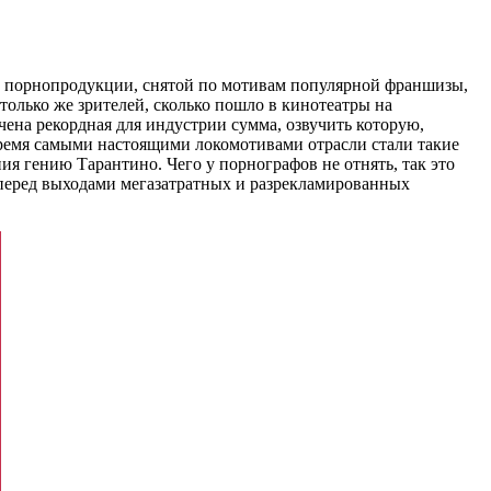
ов порнопродукции, снятой по мотивам популярной франшизы,
олько же зрителей, сколько пошло в кинотеатры на
ена рекордная для индустрии сумма, озвучить которую,
время самыми настоящими локомотивами отрасли стали такие
ния гению Тарантино. Чего у порнографов не отнять, так это
е перед выходами мегазатратных и разрекламированных