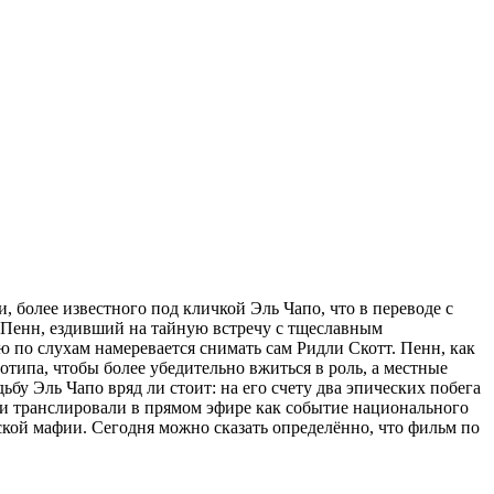
более известного под кличкой Эль Чапо, что в переводе с
н Пенн, ездивший на тайную встречу с тщеславным
по слухам намеревается снимать сам Ридли Скотт. Пенн, как
типа, чтобы более убедительно вжиться в роль, а местные
у Эль Чапо вряд ли стоит: на его счету два эпических побега
ышки транслировали в прямом эфире как событие национального
ской мафии. Сегодня можно сказать определённо, что фильм по