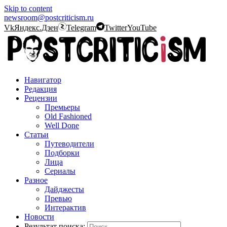
Skip to content
newsroom@postcriticism.ru
Vk
Яндекс.Дзен
Telegram
Twitter
YouTube
Навигатор
Редакция
Рецензии
Премьеры
Old Fashioned
Well Done
Статьи
Путеводители
Подборки
Лица
Сериалы
Разное
Дайджесты
Превью
Интерактив
Новости
Результат поиска: