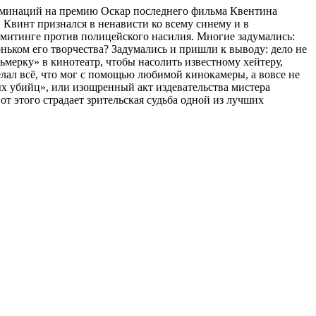
номинаций на премию Оскар последнего фильма Квентина
 Квинт признался в ненависти ко всему синему и в
в митинге против полицейского насилия. Многие задумались:
ньком его творчества? Задумались и пришли к выводу: дело не
ьмерку» в кинотеатр, чтобы насолить известному хейтеру,
ал всё, что мог с помощью любимой кинокамеры, а вовсе не
х убийц», или изощренный акт издевательства мистера
от этого страдает зрительская судьба одной из лучших