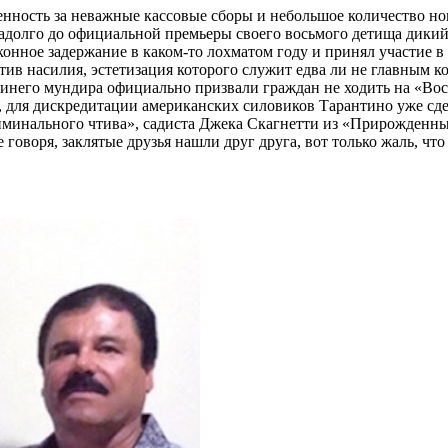
енность за неважные кассовые сборы и небольшое количество 
задолго до официальной премьеры своего восьмого детища дикий
конное задержание в каком-то лохматом году и принял участие 
ив насилия, эстетизация которого служит едва ли не главным ко
синего мундира официально призвали граждан не ходить на «Вос
 для дискредитации американских силовиков Тарантино уже сдел
иминального чтива», садиста Джека Скагнетти из «Прирожденны
воря, заклятые друзья нашли друг друга, вот только жаль, что 