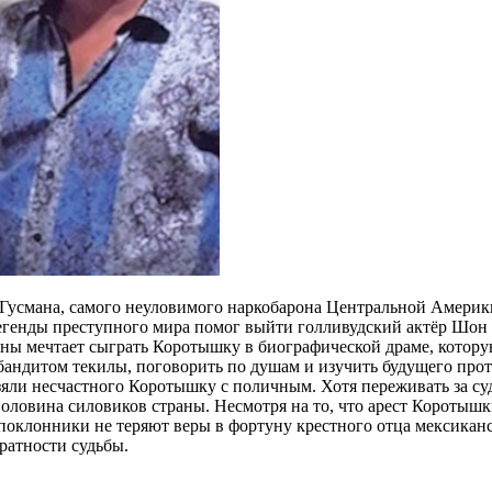
усмана, самого неуловимого наркобарона Центральной Америки, 
 легенды преступного мира помог выйти голливудский актёр Шо
 мечтает сыграть Коротышку в биографической драме, которую 
андитом текилы, поговорить по душам и изучить будущего прото
ли несчастного Коротышку с поличным. Хотя переживать за судьб
 – половина силовиков страны. Несмотря на то, что арест Корот
 поклонники не теряют веры в фортуну крестного отца мексикан
ратности судьбы.