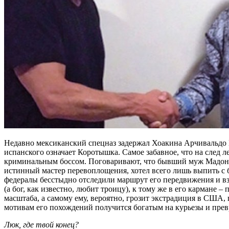
Недавно мексиканский спецназ задержал Хоакина Арчивальдо Г
испанского означает Коротышка. Самое забавное, что на след
криминальным боссом. Поговаривают, что бывший муж Мадонны
истинный мастер перевоплощения, хотел всего лишь выпить с б
федералы бесстыдно отследили маршрут его передвижения и взя
(а бог, как известно, любит троицу), к тому же в его кармане
масштаба, а самому ему, вероятно, грозит экстрадиция в США,
мотивам его похождений получится богатым на курьезы и прев
Люк, где твой конец?