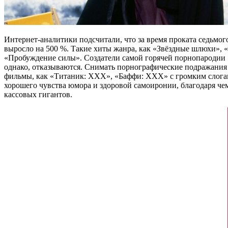
Интернет-аналитики подсчитали, что за время проката седьмо
выросло на 500 %. Такие хиты жанра, как «Звёздные шлюхи», 
«Пробуждение силы». Создатели самой горячей порнопародии «
однако, отказываются. Снимать порнографические подражания
фильмы, как «Титаник: XXX», «Баффи: XXX» с громким слоганом 
хорошего чувства юмора и здоровой самоиронии, благодаря чем
кассовых гигантов.