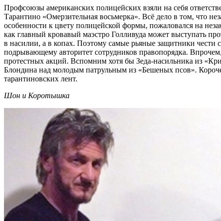
Профсоюзы американских полицейских взяли на себя ответств
Тарантино «Омерзительная восьмерка». Всё дело в том, что не
особенности к цвету полицейской формы, пожаловался на неза
как главный кровавый маэстро Голливуда может выступать прот
в насилии, а в копах. Поэтому самые рьяные защитники чести 
подрывающему авторитет сотрудников правопорядка. Впрочем,
протестных акций. Вспомним хотя бы Зеда-насильника из «Кр
Блондина над молодым патрульным из «Бешеных псов». Короче го
тарантиновских лент.
Шон и Коротышка