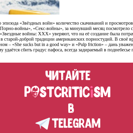
го эпизода «Звёздных войн» количество скачиваний и просмотр
«Порно-войны», «Секс-войны», за минувший месяц посмотрело ст
Звездные войны: XXX» уверяют, что на её создание была потрач
 в старой-доброй традиции американских порностудий. В своё 
– «She sucks but in a good way» и «Pulp friction» – дань уваже
у удаётся сбить градус пафоса, всегда задираемый в поднебесь