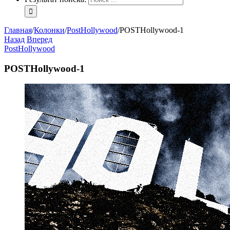
Главная
/
Колонки
/
PostHollywood
/
POSTHollywood-1
Назад
Вперед
PostHollywood
POSTHollywood-1