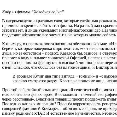
Кадр из фильма “Холодная война”
В нагромождении красивых слов, которые елейными реками л
причины искренне любить этот фильм. На разный лад скроенн
затрагивает, и лишь укрепляют мистификаторский дар Павликов
предстают абсолютно все элементы, из которых можно собрать 
К примеру, о невозможности жизни на обетованной земле. «И тр
березки, которые наверняка мироточат соком от невыносимости
душа, но за естеством – подвох. Казалось бы, зазноба, а отве
прыгает в воду и плывет миллевской Офелией, напевая выступи
песни о главном на французском высокий чин попросит перезап
с ней. Спасибо, что обошлось без платоновщины, и Виктор за
В арсенале Кулиг два типа взгляда: «томный» и «с вызов
красиво смотрятся рядом. Красивые польские лица, искл
Простой событийный язык ассоциаций генетической памяти по
исключительно фольклором. В остальном – поменяй географиче
через расстоянья». Властный товарищ просит поддержать культ
Последняя капля к миграции? Просьба корректировать реперту
говорящей фамилией Кочмарек – объяснять его роль не приходит
измену родине? ГУЛАГ. И естественное мученичество. Ребенок, 