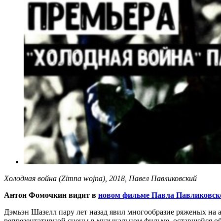
Холодная война (Zimna wojna), 2018, Павел Павликовский
Антон Фомочкин видит в
новом фильме Павла Павликовск
Дэмьэн Шазелл пару лет назад явил многообразие ряженых на а
репрезентативной сцены в музыкальном фильме, оставшейся об