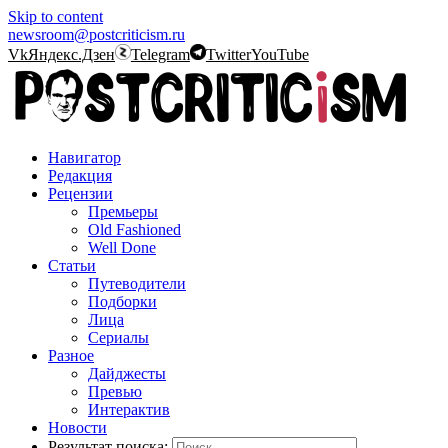
Skip to content
newsroom@postcriticism.ru
Vk
Яндекс.Дзен
Telegram
Twitter
YouTube
Навигатор
Редакция
Рецензии
Премьеры
Old Fashioned
Well Done
Статьи
Путеводители
Подборки
Лица
Сериалы
Разное
Дайджесты
Превью
Интерактив
Новости
Результат поиска: