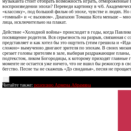
музыканта стоит отобрать возможность играть, отмороженные п
воспроизведении эпохи? Переведи картинку в ч/б. Академичес
«классику», под большой фильм об эпохе, чувстве и людях. Но 
«томный» и «с вызовом». Диапазон Томаша Кота меньше – мног
лица, исключительно на плакат.
Действие «Холодной войны» происходит в годы, когда Павлико
посвящение родителя. Вся серьезность на разрыв, связанная с
представляет и как хотел бы это ощутить (этим грешила и «Ида»
сложно» вымученно двигают зрителя по эпохам. В своих мизанс
срезает головы зрителям в зале, выбирая раздражающие планы,
подтекстом, ликом Богородицы, к которому приходят главные г
моменте не остается уже ничего, что не вшил бы режиссер в св
бегство. Песне ты не скажешь «До свиданья», песня не прощаетс
×
Читайте также:
рецензию Армена Абрамяна