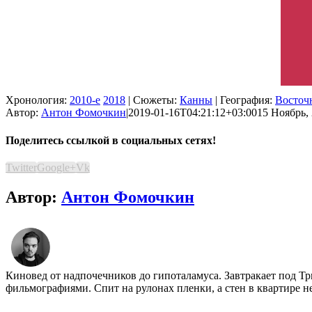
Хронология:
2010-е
2018
| Сюжеты:
Канны
| География:
Восточ
Автор:
Антон Фомочкин
|
2019-01-16T04:21:12+03:00
15 Ноябрь, 
Поделитесь ссылкой в социальных сетях!
Twitter
Google+
Vk
Автор:
Антон Фомочкин
Киновед от надпочечников до гипоталамуса. Завтракает под Т
фильмографиями. Спит на рулонах пленки, а стен в квартире н