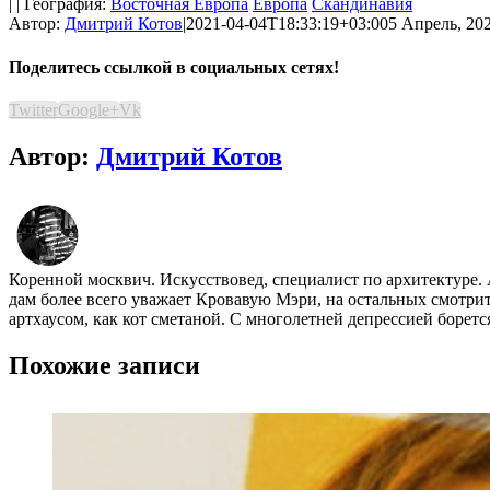
| | География:
Восточная Европа
Европа
Скандинавия
Автор:
Дмитрий Котов
|
2021-04-04T18:33:19+03:00
5 Апрель, 202
Поделитесь ссылкой в социальных сетях!
Twitter
Google+
Vk
Автор:
Дмитрий Котов
Коренной москвич. Искусствовед, специалист по архитектуре.
дам более всего уважает Кровавую Мэри, на остальных смотр
артхаусом, как кот сметаной. С многолетней депрессией борет
Похожие записи