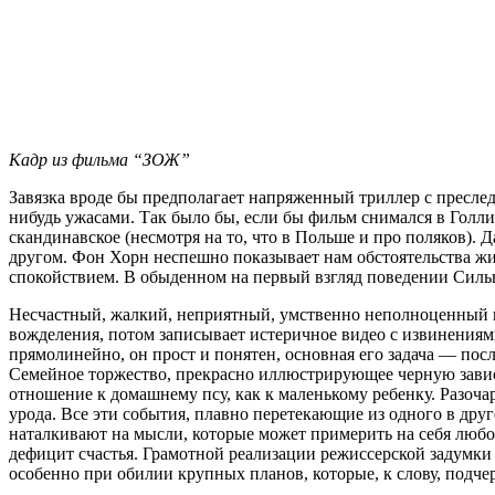
Кадр из фильма “ЗОЖ”
Завязка вроде бы предполагает напряженный триллер с пресле
нибудь ужасами. Так было бы, если бы фильм снимался в Голл
скандинавское (несмотря на то, что в Польше и про поляков)
другом. Фон Хорн неспешно показывает нам обстоятельства жи
спокойствием. В обыденном на первый взгляд поведении Силь
Несчастный, жалкий, неприятный, умственно неполноценный и
вожделения, потом записывает истеричное видео с извинениями
прямолинейно, он прост и понятен, основная его задача — пос
Семейное торжество, прекрасно иллюстрирующее черную завис
отношение к домашнему псу, как к маленькому ребенку. Разочар
урода. Все эти события, плавно перетекающие из одного в дру
наталкивают на мысли, которые может примерить на себя любой
дефицит счастья. Грамотной реализации режиссерской задумки
особенно при обилии крупных планов, которые, к слову, подч