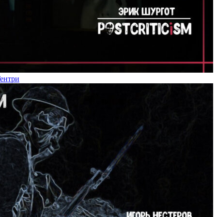
Гентри