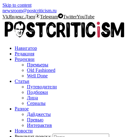
Skip to content
newsroom@postcriticism.ru
Vk
Яндекс.Дзен
Telegram
Twitter
YouTube
Навигатор
Редакция
Рецензии
Премьеры
Old Fashioned
Well Done
Статьи
Путеводители
Подборки
Лица
Сериалы
Разное
Дайджесты
Превью
Интерактив
Новости
Результат поиска: