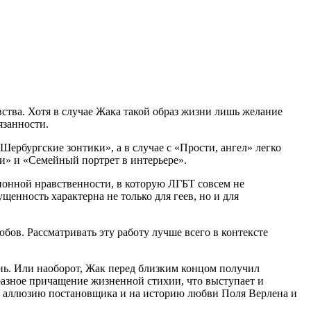
вства. Хотя в случае Жака такой образ жизни лишь желание
язанности.
Шербургские зонтики», а в случае с «Прости, ангел» легко
и» и «Семейный портрет в интерьере».
ционной нравственности, в которую ЛГБТ совсем не
щенность характерна не только для геев, но и для
бов. Рассматривать эту работу лучше всего в контексте
нь. Или наоборот, Жак перед близким концом получил
азное причащение жизненной стихии, что выступает и
ть аллюзию постановщика и на историю любви Поля Верлена и