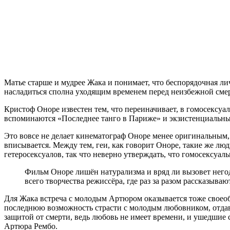
Матье старше и мудрее Жака и понимает, что беспорядочная ли
насладиться сполна уходящим временем перед неизбежной смерт
Кристоф Оноре известен тем, что переиначивает, в гомосексуа
вспоминаются «Последнее танго в Париже» и экзистенциальны
Это вовсе не делает кинематограф Оноре менее оригинальным,
вписывается. Между тем, геи, как говорит Оноре, такие же люд
гетеросексуалов, так что неверно утверждать, что гомосексуаль
Фильм Оноре лишён натурализма и вряд ли вызовет негодо
всего творчества режиссёра, где раз за разом рассказыв
Для Жака встреча с молодым Артюром оказывается тоже своеоб
последнюю возможность страсти с молодым любовником, отдав
защитой от смерти, ведь любовь не имеет времени, и ушедши
Артюра Рембо.