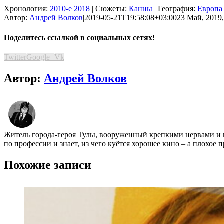
Хронология:
2010-е
2018
| Сюжеты:
Канны
| География:
Европа
Автор:
Андрей Волков
|
2019-05-21T19:58:08+03:00
23 Май, 2019,
Поделитесь ссылкой в социальных сетях!
Twitter
Google+
Vk
Автор:
Андрей Волков
Житель города-героя Тулы, вооруженный крепкими нервами и 
по профессии и знает, из чего куётся хорошее кино – а плохое
Похожие записи