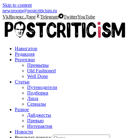
Skip to content
newsroom@postcriticism.ru
Vk
Яндекс.Дзен
Telegram
Twitter
YouTube
Навигатор
Редакция
Рецензии
Премьеры
Old Fashioned
Well Done
Статьи
Путеводители
Подборки
Лица
Сериалы
Разное
Дайджесты
Превью
Интерактив
Новости
Результат поиска: