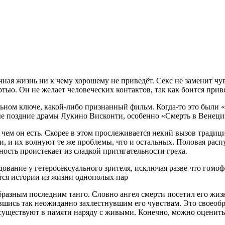
чная жизнь ни к чему хорошему не приведёт. Секс не заменит чу
ью. Он не желает человеческих контактов, так как боится прив
льном ключе, какой-либо признанный фильм. Когда-то это были «
е поздние драмы Лукино Висконти, особенно «Смерть в Венеци
 чем он есть. Скорее в этом прослеживается некий вызов тради
и, и их волнуют те же проблемы, что и остальных. Половая распу
ность проистекает из сладкой притягательности греха.
вание у гетеросексуального зрителя, исключая разве что гомофо
аются истории из жизни однополых пар
разным последним танго. Словно ангел смерти посетил его жиз
шись так неожиданно захлестнувшим его чувствам. Это своеобр
е существуют в памяти наряду с живыми. Конечно, можно оцени