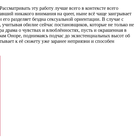
ассматривать эту работу лучше всего в контексте всего
щавший никакого внимания на queer, ныне всё чаще заигрывает
и его разделяет бездна сексуальной ориентации. В случае с
е, учитывая обилие сейчас постановщиков, которые не только не
а драма о чувствах и влюблённостях, пусть и окрашенная в
рам Оноре, поднимаясь подчас до экзистенциальных высот об
тывает к её сюжету уже заранее неприязни и способен