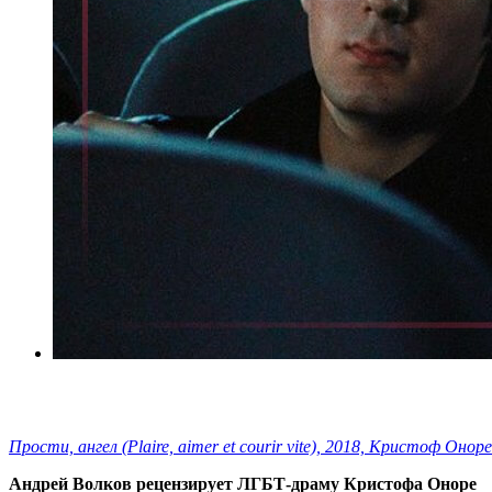
Прости, ангел (Plaire, aimer et courir vite), 2018, Кристоф Оноре
Андрей Волков рецензирует ЛГБТ-драму Кристофа Оноре