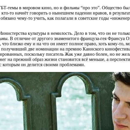
ЛГБТ-темы в мировом кино, но и фильмы “про это”. Общество бы
, кто-то начнёт говорить о нынешнем падении нравов, в результ
обязано чему-то учить, как полагали в советские годы «инженер
истерства культуры в немилость. Дело в том, что он не только
мы. В отличие от другого знаменитого француза-гея Франсуа О
то близко ему и на что он имеет полное право, хоть кому-то, м
, получивший две номинации на премию Каннского кинофестивал
рованных, поскольку писатель Жак уже давно болен, но не желае
нег на прежний образ жизни становится всё меньше, а перспекти
 с которым он делится своими проблемами.