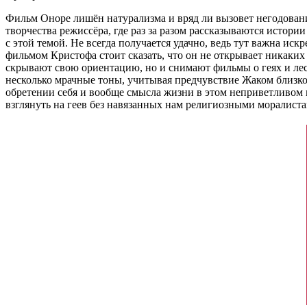
Фильм Оноре лишён натурализма и вряд ли вызовет негодование 
творчества режиссёра, где раз за разом рассказываются истор
с этой темой. Не всегда получается удачно, ведь тут важна иск
фильмом Кристофа стоит сказать, что он не открывает никаких 
скрывают свою ориентацию, но и снимают фильмы о геях и лес
несколько мрачные тоны, учитывая предчувствие Жаком близко
обретении себя и вообще смысла жизни в этом неприветливом к
взглянуть на геев без навязанных нам религиозными моралист