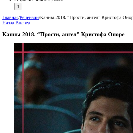
Главная
/
Рецензии
/
Канны-2018. “Прости, ангел” Кристофа Оно
Назад
Вперед
Канны-2018. “Прости, ангел” Кристофа Оноре