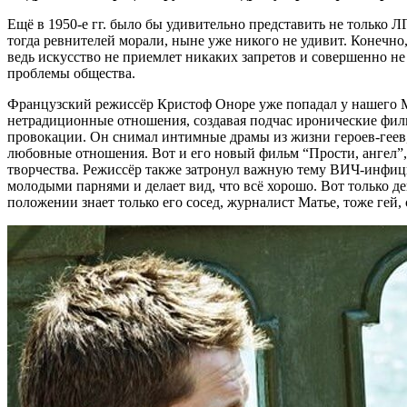
Ещё в 1950-е гг. было бы удивительно представить не только 
тогда ревнителей морали, ныне уже никого не удивит. Конечно
ведь искусство не приемлет никаких запретов и совершенно не 
проблемы общества.
Французский режиссёр Кристоф Оноре уже попадал у нашего Мин
нетрадиционные отношения, создавая подчас иронические филь
провокации. Он снимал интимные драмы из жизни героев-геев, ч
любовные отношения. Вот и его новый фильм “Прости, ангел”
творчества. Режиссёр также затронул важную тему ВИЧ-инфици
молодыми парнями и делает вид, что всё хорошо. Вот только де
положении знает только его сосед, журналист Матье, тоже гей,