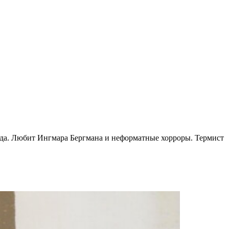
рда. Любит Ингмара Бергмана и неформатные хорроры. Термист