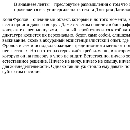
В анамнезе ленты – пресловутые размышления о том что ж
проявляется вся универсальность текста Дмитрия Данило
Коля Фролов – очевидный объект, который и до того момента,
всего происходящего вокруг. Даже с учетом наличия в биограф
контракте с шестью нулями, главный герой относится к той к
диктатура коснется их персонально, будет, само собой, слишко
выживание, сколь в абсурдный экзистенциалистский опыт, где
Фролов и сам и исподволь ожидает традиционного меню от поли
неизвестных. Но на этот раз героя ждёт крейзи-меню, в которо
которую он на поверку в упор не видит. Естественно, ничего х
естественное решение. Ничего не вижу, ничего не слышу, ничего
для жизнедеятельности. Однако так ли уж стоило ему давать по
субъектом насилия.