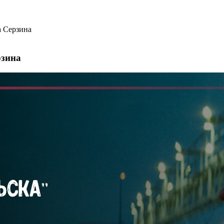
а Серзина
рзина