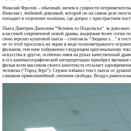
Николай Фролов – обычный, ничем в сущности непримечательны
Николая с любимой девушкой, которой он на самом деле опост
попадает в отделение полиции, где допрос с пристрастием пос
Пьеса Дмитрия Данилова “Человек из Подольска” за довольно 
классикой современной новой драмы, выдержав более сотни пос
свою версию культовой пьесы – спектакль “Людина з…” в пост
не то чтоб просилась на экран в виде полнометражного игрово
фильмом, тем паче побуквенно следующем оригинальному текст
искусства в другое, особенно имея на руках качественный драм
в его кинематографической интерпретации приобрел звучание е
фильм всем массивом своего кинотекста отсылает одновременн
человека (“Город Зеро”). Серзин избавил текст пьесы от душной
слишком прямолинейный синоним свободы. Воздух равносильный