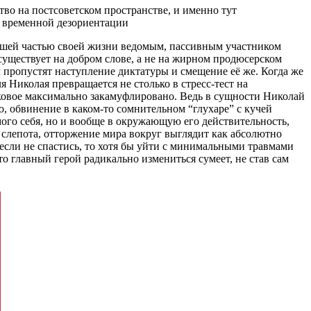
тво на постсоветском пространстве, и именно тут
й временной дезориентации
льшей частью своей жизни ведомым, пассивным участником
 существует на добром слове, а не на жирном продюсерском
 пропустят наступление диктатуры и смещение её же. Когда же
я Николая превращается не столько в стресс-тест на
аковое максимально закамуфлировано. Ведь в сущности Николай
о, обвинение в каком-то сомнительном “глухаре” с кучей
амого себя, но и вообще в окружающую его действительность,
я слепота, отторжение мира вокруг выглядит как абсолютно
о если не спастись, то хотя бы уйти с минимальными травмами
то главный герой радикально измениться сумеет, не став сам