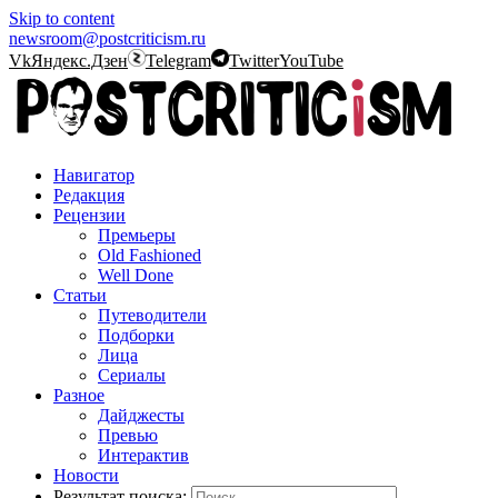
Skip to content
newsroom@postcriticism.ru
Vk
Яндекс.Дзен
Telegram
Twitter
YouTube
Навигатор
Редакция
Рецензии
Премьеры
Old Fashioned
Well Done
Статьи
Путеводители
Подборки
Лица
Сериалы
Разное
Дайджесты
Превью
Интерактив
Новости
Результат поиска: