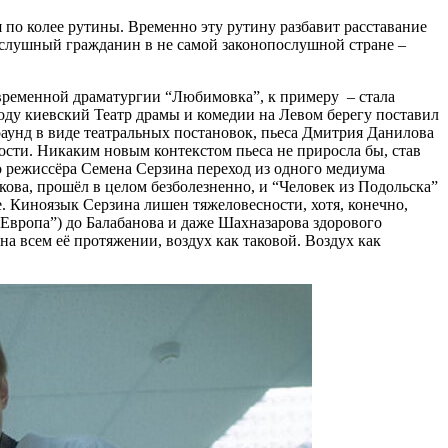
по колее рутины. Временно эту рутину разбавит расставание
ослушный гражданин в не самой законопослушной стране –
овременной драматургии “Любимовка”, к примеру – стала
году киевский Театр драмы и комедии на Левом берегу поставил
аунд в виде театральных постановок, пьеса Дмитрия Данилова
ости. Никаким новым контекстом пьеса не приросла бы, став
 режиссёра Семена Серзина переход из одного медиума
кова, прошёл в целом безболезненно, и “Человек из Подольска”
е. Киноязык Серзина лишен тяжеловесности, хотя, конечно,
“Европа”) до Балабанова и даже Шахназарова здорового
на всем её протяжении, воздух как таковой. Воздух как