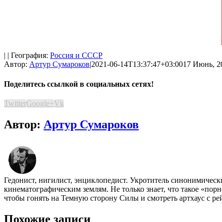
| | География:
Россия и СССР
Автор:
Артур Сумароков
|
2021-06-14T13:37:47+03:00
17 Июнь, 2
Поделитесь ссылкой в социальных сетях!
Twitter
Google+
Vk
Автор:
Артур Сумароков
Гедонист, нигилист, энциклопедист. Укротитель синонимичес
кинематографическим землям. Не только знает, что такое «пор
чтобы гонять на Темную сторону Силы и смотреть артхаус с ре
Похожие записи