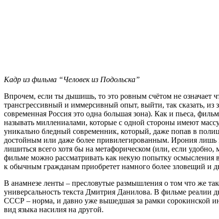
Кадр из фильма “Человек из Подольска”
Впрочем, если ты дышишь, то это ровным счётом не означает 
трансгрессивный и иммерсивный опыт, выйти, так сказать, из 
современная Россия это одна большая зона). Как и пьеса, филь
называть миллениалами, которые с одной стороны имеют массу
уникально бледный современник, который, даже попав в полицию,
достойным или даже более привилегированным. Ирония лишь в 
лишиться всего хотя бы на метафорическом (или, если удобно,
фильме можно рассматривать как некую попытку осмысления в
к обычным гражданам приобретет намного более зловещий и д
В анамнезе ленты – пресловутые размышления о том что же тако
универсальность текста Дмитрия Данилова. В фильме реалии д
СССР – норма, и давно уже вышедшая за рамки сорокинской ин
вид языка насилия на другой.