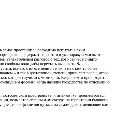
чь самое простейшее необходимо испытать некий
орта (если ещё держать при этом в уме здравую мысль что
тем увлекательный разговор о тех, кого сейчас принято
но свободы воли дабы перестать выживать. Фролов –
стим, все это с ним, именно с ним, а не с кем-то более
юансы – и так в достаточной степени привилегирован, чтобы
тью, которая научилась мимикрии. Ведь все что происходит в
 очевидным формам, когда насилие государства по отношению
 постсоветском пространстве, и именно тут проявляется вся
ации, ведь авторитаризм и диктатура на территории бывшего
дущие философские диспуты, а на самом деле заменяющие один