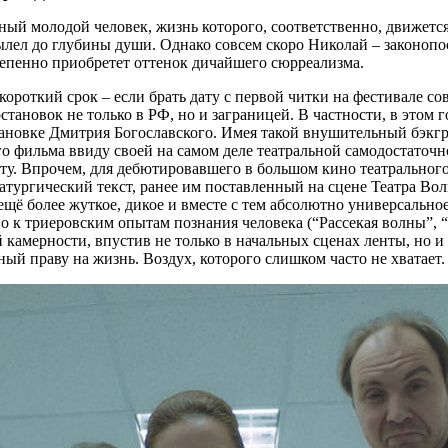
й молодой человек, жизнь которого, соответственно, движется 
ылел до глубины души. Однако совсем скоро Николай – законоп
тепенно приобретет оттенок дичайшего сюрреализма.
короткий срок – если брать дату с первой читки на фестивале с
тановок не только в РФ, но и заграницей. В частности, в этом 
ановке Дмитрия Богославского. Имея такой внушительный бэкгр
го фильма ввиду своей на самом деле театральной самодостаточн
у. Впрочем, для дебютировавшего в большом кино театрального
атургический текст, ранее им поставленный на сцене Театра Вол
щё более жуткое, дикое и вместе с тем абсолютно универсально
о к триеровским опытам познания человека (“Рассекая волны”, 
 камерности, впустив не только в начальных сценах ленты, но и 
 праву на жизнь. Воздух, которого слишком часто не хватает.