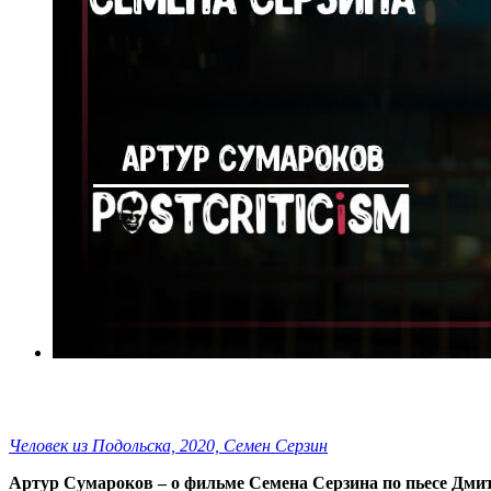
Человек из Подольска, 2020, Семен Серзин
Артур Сумароков – о фильме Семена Серзина по пьесе Дми