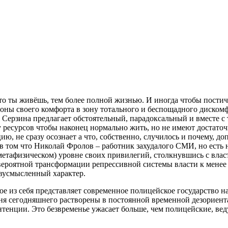
что ты живёшь, тем более полной жизнью. И иногда чтобы пости
зоны своего комфорта в зону тотального и беспощадного дискомф
м Серзина предлагает обстоятельный, парадоксальный и вместе с 
 ресурсов чтобы наконец нормально жить, но не имеют достаточ
 не сразу осознает а что, собственно, случилось и почему, допу
том что Николай Фролов – работник захудалого СМИ, но есть н
 метафизическом) уровне своих привилегий, столкнувшись с влас
ероятной трансформации репрессивной системы власти к менее
вусмысленный характер.
е из себя представляет современное полицейское государство на
ня сегодняшнего растворены в постоянной временной дезориент
тенции. Это безвременье ужасает больше, чем полицейские, ве