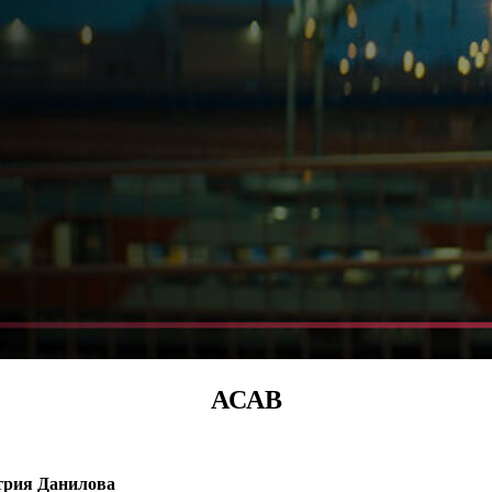
АСАВ
трия Данилова