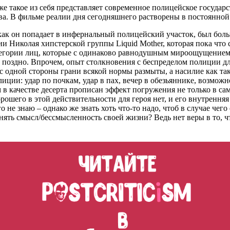
е такое из себя представляет современное полицейское государс
ва. В фильме реалии дня сегодняшнего растворены в постоянно
 как он попадает в инфернальный полицейский участок, был бо
ии Николая хипстерской группы Liquid Mother, которая пока что
атегории лиц, которые с одинаково равнодушным мироощущением
м поздно. Впрочем, опыт столкновения с беспределом полиции дл
 с одной стороны грани всякой нормы размыты, а насилие как т
ции: удар по почкам, удар в пах, вечер в обезьяннике, возможн
м в качестве десерта прописан эффект погружения не только в с
орошего в этой действительности для героя нет, и его внутрення
 не знаю – однако же знать хоть что-то надо, чтоб в случае чег
нять смысл/бессмысленность своей жизни? Ведь нет веры в то, ч