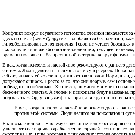
Конфликт вокруг неудачного потомства слонихи накаляется за 
здесь и сейчас (зачем?), другие – влюбляются без памяти и, ка
гиперболизирован до неприличия. Герои не устают бросаться в
«хорошесть» или же абсолютное злодейство, текущее по венам, 
времени посвящены беспрестанной истерике вокруг формулы «у
В век, когда психологи настойчиво рекомендуют с раннего дет
системы. Люди делятся на психопатов и супергероев. Психопат
сейчас, иначе я убью слонов, а мир отравлю ядом Йормунганда
допускают ошибок. Просто за то, что они добрые, сам Господь н
побеждать непобедимое. Хэппи-энд неминуем и мчит со скорост
бесконечного счастья. А злодеи и психопаты будут наказаны, 
подсказать: «Сэр, у вас уже фрак горит, а вокруг стены рушатся
В век, когда психологи настойчиво рекомендуют с ранне
против этой системы. Люди делятся на психопатов и супе
В кинозале вопросы «почему?» звучат не только от старшего по
узнали, что если дочка карабкается по горящей лестнице, то п
смотрят на Еву Грин, которая в одну секунду готова бросить 