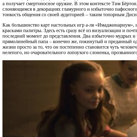
а получает смертоносное оружие. В этом контексте Тим Бёртон
слоняющимся в декорациях гламурного и избыточно пафосного 
тонкость общения со своей аудиторией – таким топорным Дисне
Как большинство карт настольных игр а-ля «Имаджинариум»,
красками палитры. Здесь есть сразу всё из визуализации и по
последний момент до представления. Два избыточно мудрых и 
прямолинейный папа – конечно же, покинутый и преданный одн
жизни просто за то, что он постепенно становится чуть челове
нелепого, но очаровательного лопоухого слоненка, прозванного