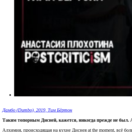
Дамбо (Dumbo), 2019, Тим Бёртон
Таким топорным Дисней, кажется, никогда прежде не был. 
Алхимия, происходящая на кухне Диснея at the moment, всё бо