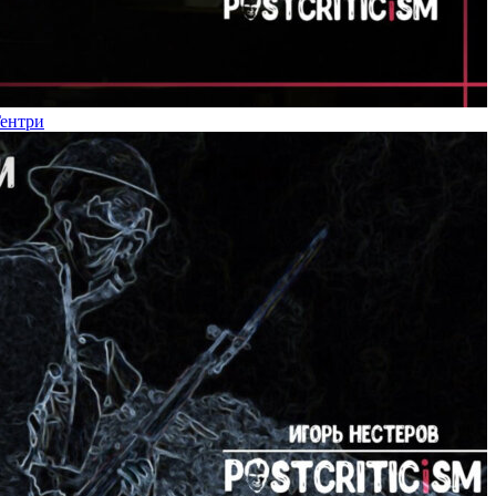
Гентри