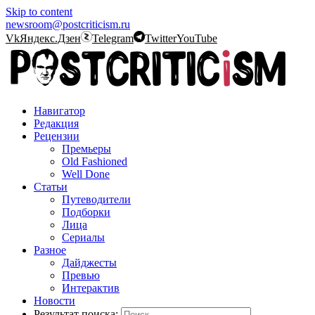
Skip to content
newsroom@postcriticism.ru
Vk
Яндекс.Дзен
Telegram
Twitter
YouTube
Навигатор
Редакция
Рецензии
Премьеры
Old Fashioned
Well Done
Статьи
Путеводители
Подборки
Лица
Сериалы
Разное
Дайджесты
Превью
Интерактив
Новости
Результат поиска: