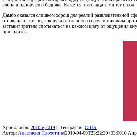
слона и однорукого бедняка. Кажется, пятнадцать минут назад.
Дамбо оказался слишком хорош для реалий развлекательной сфе
оторвана от жизни, как рука от главного героя, и никаким про
заставит зрителя спотыкаться на каждом шагу от ощущения вну
пригодится.
Хронология:
2010-е
2019
| | География:
США
Автор:
Анастасия Плохотина
|
2019-04-09T23:22:39+03:00
10 Апре