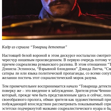
Кадр из сериала “Товарищ детектив”
Настоящей белой вороной в этом дискурсе ностальгии смотритс
чересчур нишевым произведением. В первую очередь потому что
причем соцреализма румынского разлива. В этом отношении “
Дэниела Эспиносы, “Взрывной блондинки” Дэвида Литча, “Сме
сатиры ли или языка политической пропаганды, со всеми соп
желании постичь этот социалистический морок разума.
Тем примечательнее воспринимается начало “Товарища детектив
поверку же – это введение в заблуждение. Зрителя ртом Ченни
который, прежде чем быть представленным здесь и сейчас, поп
своеобразного пролога, обман зрителя как художественный при
побуждающий впоследствии рассматривать показываемый сериал 
эстетски подчеркнутой мазками соцреалистического нуара и б