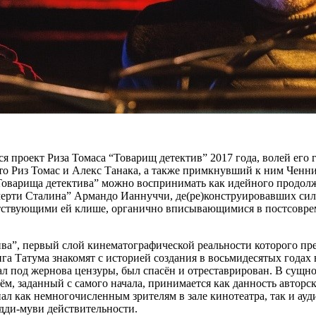
я проект Риза Томаса “Товарищ детектив” 2017 года, волей его 
 Риз Томас и Алекс Танака, а также примкнувший к ним Ченнинг
Товарища детектива” можно воспринимать как идейного продолж
рти Сталина” Армандо Ианнуччи, де(ре)конструировавших сильн
утствующими ей клише, органично вписывающимися в постсовре
а”, первый слой кинематографической реальности которого предс
нга Татума знакомят с историей создания в восьмидесятых годах
ал под жернова цензуры, был спасён и отреставрирован. В сущн
ём, заданный с самого начала, принимается как данность авторс
как немногочисленным зрителям в зале кинотеатра, так и аудит
адди-муви действительности.