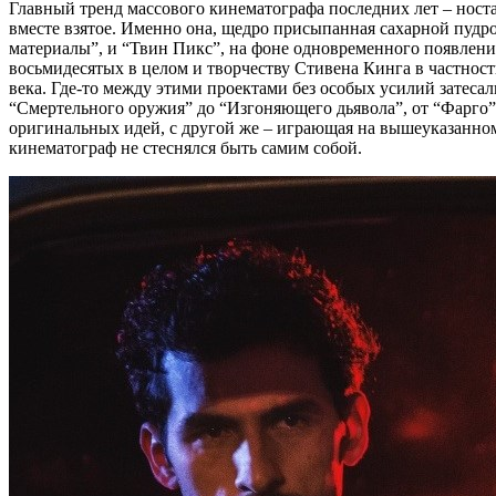
Главный тренд массового кинематографа последних лет – ностал
вместе взятое. Именно она, щедро присыпанная сахарной пудро
материалы”, и “Твин Пикс”, на фоне одновременного появлен
восьмидесятых в целом и творчеству Стивена Кинга в частно
века. Где-то между этими проектами без особых усилий затеса
“Смертельного оружия” до “Изгоняющего дьявола”, от “Фарго”
оригинальных идей, с другой же – играющая на вышеуказанном 
кинематограф не стеснялся быть самим собой.