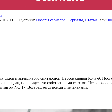
па
2018, 11:55
|
Рубрики:
Обзоры сериалов
,
Сериалы
,
Статьи
|
Теги:
#Д
ких рядов и затейливого синтаксиса. Персональный Колумб Пос
ношаншада», но и видел это собственными глазами. Человек-орке
йтингом NC-17. Возвращается всегда с печеньками.