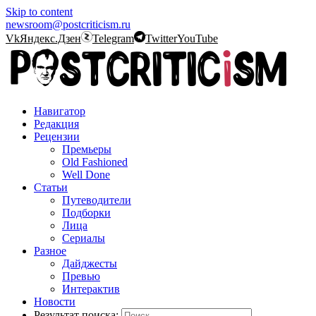
Skip to content
newsroom@postcriticism.ru
Vk
Яндекс.Дзен
Telegram
Twitter
YouTube
Навигатор
Редакция
Рецензии
Премьеры
Old Fashioned
Well Done
Статьи
Путеводители
Подборки
Лица
Сериалы
Разное
Дайджесты
Превью
Интерактив
Новости
Результат поиска: