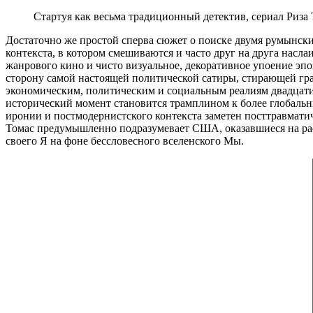
Стартуя как весьма традиционный детектив, сериал Риза
Достаточно же простой сперва сюжет о поиске двумя румынск
контекста, в котором смешиваются и часто друг на друга насл
жанрового кино и чисто визуальное, декоративное упоение эпо
сторону самой настоящей политической сатиры, стирающей гр
экономическим, политическим и социальным реалиям двадцати
исторический момент становится трамплином к более глобаль
иронии и постмодернистского контекста заметен посттравмат
Томас предумышленно подразумевает США, оказавшиеся на расп
своего Я на фоне бессловесного вселенского Мы.