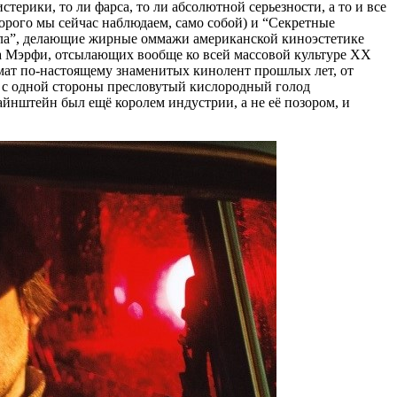
терики, то ли фарса, то ли абсолютной серьезности, а то и все
орого мы сейчас наблюдаем, само собой) и “Секретные
дела”, делающие жирные оммажи американской киноэстетике
на Мэрфи, отсылающих вообще ко всей массовой культуре ХХ
рмат по-настоящему знаменитых кинолент прошлых лет, от
я с одной стороны пресловутый кислородный голод
айнштейн был ещё королем индустрии, а не её позором, и