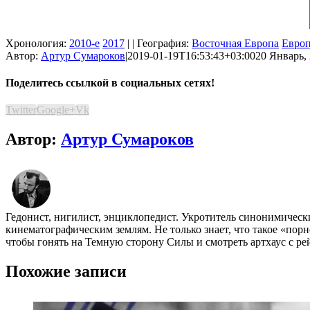
Хронология:
2010-е
2017
| | География:
Восточная Европа
Евро
Автор:
Артур Сумароков
|
2019-01-19T16:53:43+03:00
20 Январь, 
Поделитесь ссылкой в социальных сетях!
Twitter
Google+
Vk
Автор:
Артур Сумароков
Гедонист, нигилист, энциклопедист. Укротитель синонимичес
кинематографическим землям. Не только знает, что такое «пор
чтобы гонять на Темную сторону Силы и смотреть артхаус с ре
Похожие записи