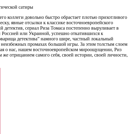
тической сатиры
го коллеги довольно быстро обрастает плотью прихотливого
еску, явные отсылки к классике восточноевропейского
й детектив, сериал Риза Томаса постепенно выруливает в
 Россией или Украиной, успешно откатившихся к
оварища детектива” намного шире, частный локальный
а неизбежных промахах большой игры. За этим толстым слоем
мая о нас, нашем восточноевропейском мироощущении, Риз
же отрицанием самого себя, своей истории, своей личности,