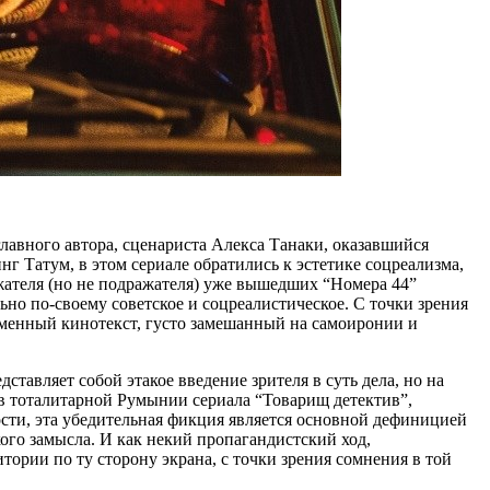
главного автора, сценариста Алекса Танаки, оказавшийся
 Татум, в этом сериале обратились к эстетике соцреализма,
ателя (но не подражателя) уже вышедших “Номера 44”
о по-своему советское и соцреалистическое. С точки зрения
менный кинотекст, густо замешанный на самоиронии и
тавляет собой этакое введение зрителя в суть дела, но на
 в тоталитарной Румынии сериала “Товарищ детектив”,
ости, эта убедительная фикция является основной дефиницией
кого замысла. И как некий пропагандистский ход,
ории по ту сторону экрана, с точки зрения сомнения в той