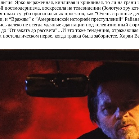
ьгия. Ярко выраженная, кичливая и крикливая, то ли на грани ис
й постмодернизма, воскресила на телевидении (Золотую эру кот
ия таких сугубо оригинальных проектов, как “Очень странные 
сти, и “Вражды” с “Американской историей преступлений” Райа
лись далеко не всегда удачные адаптации под телевизионный фо
 до “От заката до рассвета”…И это тоже тенденция, отражающа
ностальгическом нерве, когда травка была забористее, Харви В