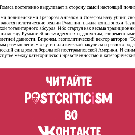
 Томаса постепенно выруливает в сторону самой настоящей поли
ими полицейскими Грегором Ангелом и Йозефом Бачу убийц свое
аиваются политические реалии Румынии начала конца эпохи Чауш
хой тоталитарного абсурда. Ибо стартуя как весьма традиционны
ани между Румынией восьмидесятых и, допустим, современными
летней давности. Впрочем, геополитический вектор авторов “Т
ным размышлениям о сути политической закулисы и разного род
ический синдром либеральной посттрамповской Америки. И сни
утье между категорической нравственностью и категорическим 