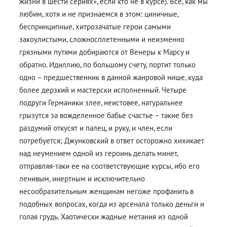
жизни в шести сериях», если кто не в курсе). Все, как мы
любим, хотя и не признаемся в этом: циничные,
беспринципные, хитрозачатые герои самыми
закоулистыми, сложносплетенными и неизменно
грязными путями добираются от Венеры к Марсу и
обратно. Идиллию, по большому счету, портит только
одно – предшественник в данной жанровой нише, куда
более дерзкий и мастерски исполненный. Четыре
подруги Германики злее, неистовее, натуральнее
грызутся за вожделенное бабье счастье – такие без
раздумий откусят и палец, и руку, и член, если
потребуется; Джунковский в ответ осторожно хихикает
над неумением одной из героинь делать минет,
отправляя-таки ее на соответствующие курсы, ибо его
ленивым, инертным и исключительно
несообразительным женщинам негоже профанить в
подобных вопросах, когда из арсенала только деньги и
голая грудь. Хаотически жадные метания из одной