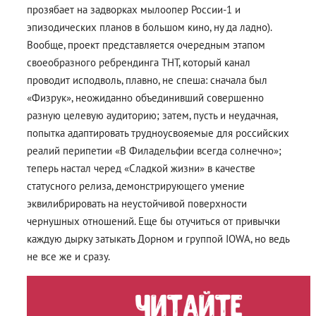
прозябает на задворках мылоопер России-1 и
эпизодических планов в большом кино, ну да ладно).
Вообще, проект представляется очередным этапом
своеобразного ребрендинга ТНТ, который канал
проводит исподволь, плавно, не спеша: сначала был
«Физрук», неожиданно объединивший совершенно
разную целевую аудиторию; затем, пусть и неудачная,
попытка адаптировать трудноусвояемые для российских
реалий перипетии «В Филадельфии всегда солнечно»;
теперь настал черед «Сладкой жизни» в качестве
статусного релиза, демонстрирующего умение
эквилибрировать на неустойчивой поверхности
чернушных отношений. Еще бы отучиться от привычки
каждую дырку затыкать Дорном и группой IOWA, но ведь
не все же и сразу.