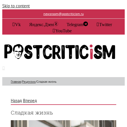
Skip to content
newsroom@postcriticism.ru
Vk
Яндекс.Дзен
Telegram
Twitter
YouTube
Главная
/
Рецензии
/
Сладкая жизнь
Назад
Вперед
Сладкая жизнь