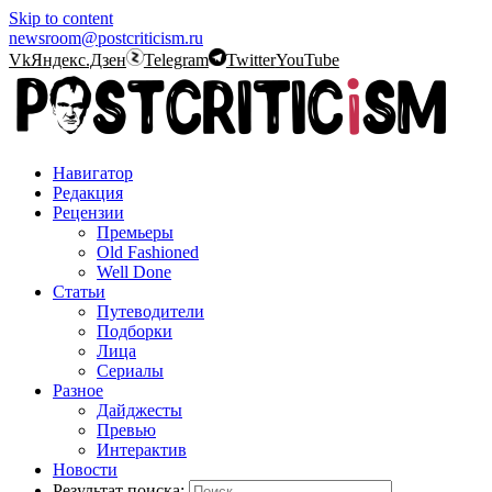
Skip to content
newsroom@postcriticism.ru
Vk
Яндекс.Дзен
Telegram
Twitter
YouTube
Навигатор
Редакция
Рецензии
Премьеры
Old Fashioned
Well Done
Статьи
Путеводители
Подборки
Лица
Сериалы
Разное
Дайджесты
Превью
Интерактив
Новости
Результат поиска: