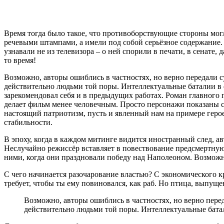
Время тогда было такое, что противоборствующие стороны могли
речевыми штампами, а имели под собой серьёзное содержание. 
узнавали не из телевизора – о ней спорили в печати, в сенате,
то время!
Возможно, авторы ошиблись в частностях, но верно передали с
действительно людьми той поры. Интеллектуальные баталии в
зарекомендовал себя и в предыдущих работах. Роман главного г
делает фильм менее человечным. Просто персонажи показаны с 
настоящий патриотизм, пусть и явленный нам на примере геро
стабильности.
В эпоху, когда в каждом митинге видится иностранный след, а
Неслучайно режиссёр вставляет в повествование предсмертную
ними, когда они праздновали победу над Наполеоном. Возможн
С чего начинается разочарование властью? С экономического кр
требует, чтобы ты ему повиновался, как раб. Но птица, выпуще
Возможно, авторы ошиблись в частностях, но верно перед
действительно людьми той поры. Интеллектуальные бата