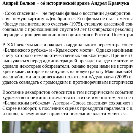
Андрей Волков – об исторической драме Андрея Кравчука
«Союз спасения» – не первый фильм о восстании декабристов. 
снял немую картину «Декабристы». Его фильм не стал заметны
«Звезду пленительного счастья» (1975), ставшую классикой сов
совпадали с произошедшей спустя 90 лет Октябрьской революц
периодизацию революционного движения в России. Посмотрим,
В XXI веке мы могли ожидать кардинального пересмотра сове
«Балканского рубежа» и «Крымского моста». Однако идейным
счету которого немало отечественных блокбастеров. При всей 
выслужиться перед администрацией президента, где не хотят, 
сделали некоторые обозреватели, однако перед нами не историч
критиками, которые накинулись на новую работу Максимова/Э
масштабными историческими полотнами «Адмиралъ» (2008) и «
удалось совладать с громоздким и противоречивым историческ
Восстание декабристов относится к тем историческим события
художественное кино отличается от агитки именно тем, что не
«Балканским рубежом». Авторы «Союза спасения» сохраняют не
Скорее наоборот, в последних сценах проводятся параллели с 
и понял, к чему может привести нежелание власти меняться.