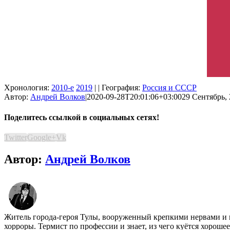
Хронология:
2010-е
2019
| | География:
Россия и СССР
Автор:
Андрей Волков
|
2020-09-28T20:01:06+03:00
29 Сентябрь, 
Поделитесь ссылкой в социальных сетях!
Twitter
Google+
Vk
Автор:
Андрей Волков
Житель города-героя Тулы, вооруженный крепкими нервами и 
хорроры. Термист по профессии и знает, из чего куётся хороше