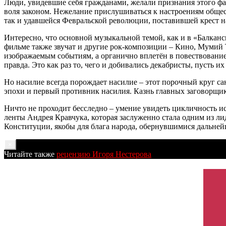
Люди, увидевшие себя гражданами, желали признания этого фак
воля законом. Нежелание прислушиваться к настроениям обществ
так и удавшейся Февральской революции, поставившей крест н
Интересно, что основной музыкальной темой, как и в «Балканс
фильме также звучат и другие рок-композиции – Кино, Мумий Т
изображаемым событиям, а органично вплетён в повествование.
правда. Это как раз то, чего и добивались декабристы, пусть 
Но насилие всегда порождает насилие – этот порочный круг са
эпохи и первый противник насилия. Казнь главных заговорщико
Ничто не проходит бесследно – умение увидеть цикличность и
ленты Андрея Кравчука, которая заслуженно стала одним из ли
Конституции, якобы для блага народа, обернувшимися дальне
×
Читайте также
рецензию Игоря Нестерова