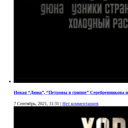
Новая “Дюна”, “Петровы в гриппе” Серебренникова и
7 Сентябрь, 2021, 11:31
|
Нет комментариев