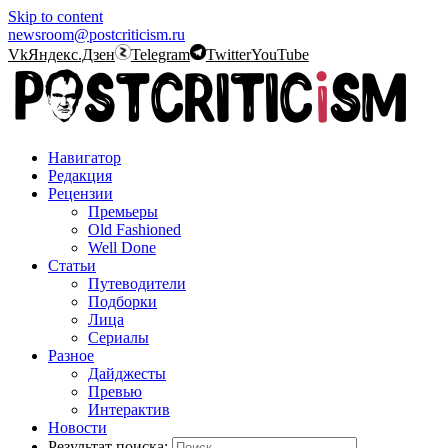
Skip to content
newsroom@postcriticism.ru
Vk
Яндекс.Дзен
Telegram
Twitter
YouTube
Навигатор
Редакция
Рецензии
Премьеры
Old Fashioned
Well Done
Статьи
Путеводители
Подборки
Лица
Сериалы
Разное
Дайджесты
Превью
Интерактив
Новости
Результат поиска: