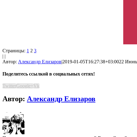
Страницы:
1
2
3
| |
Автор:
Александр Елизаров
|
2019-01-05T16:27:38+03:00
22 Июнь,
Поделитесь ссылкой в социальных сетях!
Twitter
Google+
Vk
Автор:
Александр Елизаров