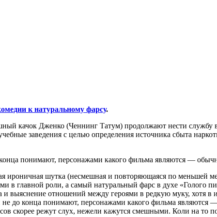
комедии к натуральному фарсу
.
ый качок Дженко (Ченнинг Татум) продолжают нести службу в п
чебные заведения с целью определения источника сбыта наркоти
 конца понимают, персонажами какого фильма являются ― обыч
ая ироничная шутка (несмешная и повторяющаяся по меньшей мер
ами в главной роли, а самый натуральный фарс в духе «Голого п
ба и выяснение отношений между героями в редкую муку, хотя в 
 не до конца понимают, персонажами какого фильма являются 
ов скорее режут слух, нежели кажутся смешными. Коли на то п