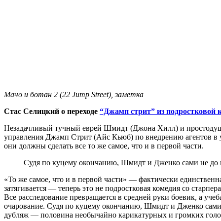
Мачо и ботан 2 (22 Jump Street), заметка
Стас Селицкий о переходе
“Джамп стрит” из подростковой 
Незадачливый тучный еврей Шмидт (Джона Хилл) и простодушн
управления Джамп Стрит (Айс Кьюб) по внедрению агентов в у
они должны сделать все то же самое, что и в первой части.
Судя по куцему окончанию, Шмидт и Дженко сами не до
«То же самое, что и в первой части» ― фактически единственн
затягивается ― теперь это не подростковая комедия со старпер
Все расследование превращается в средней руки боевик, а уче
очарование. Судя по куцему окончанию, Шмидт и Дженко сами
дубляж ― половина необычайно карикатурных и громких голос