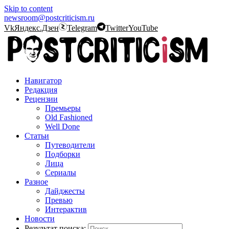
Skip to content
newsroom@postcriticism.ru
Vk
Яндекс.Дзен
Telegram
Twitter
YouTube
Навигатор
Редакция
Рецензии
Премьеры
Old Fashioned
Well Done
Статьи
Путеводители
Подборки
Лица
Сериалы
Разное
Дайджесты
Превью
Интерактив
Новости
Результат поиска: