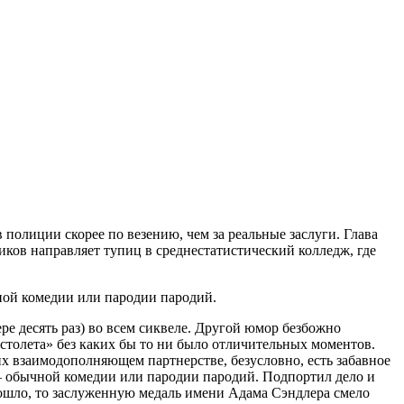
олиции скорее по везению, чем за реальные заслуги. Глава
ков направляет тупиц в среднестатистический колледж, где
ной комедии или пародии пародий.
е десять раз) во всем сиквеле. Другой юмор безбожно
истолета» без каких бы то ни было отличительных моментов.
их взаимодополняющем партнерстве, безусловно, есть забавное
― обычной комедии или пародии пародий. Подпортил дело и
ошло, то заслуженную медаль имени Адама Сэндлера смело