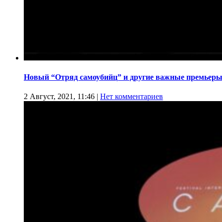
Новый “Отряд самоубийц” и другие важные премьеры
2 Август, 2021, 11:46
|
Нет комментариев