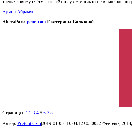
трешачковому счёту – то всё по лузам и никто не в накладе, н
Армен Абрамян
AlteraPars:
рецензия
Екатерины Волковой
Страницы:
1
2
3
4
5
6
7
8
| |
Автор:
Postcriticism
|
2019-01-05T16:04:12+03:00
22 Февраль, 2014,