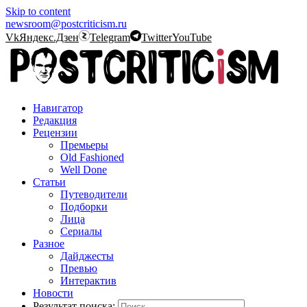
Skip to content
newsroom@postcriticism.ru
Vk
Яндекс.Дзен
Telegram
Twitter
YouTube
Навигатор
Редакция
Рецензии
Премьеры
Old Fashioned
Well Done
Статьи
Путеводители
Подборки
Лица
Сериалы
Разное
Дайджесты
Превью
Интерактив
Новости
Результат поиска: