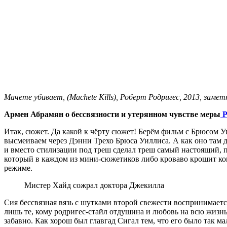
Мачете убивает, (Machete Kills), Роберт Родригес, 2013, замет
Армен Абрамян о бессвязности и утерянном чувстве меры
Р
Итак, сюжет. Да какой к чёрту сюжет! Берём фильм с Брюсом 
высмеиваем через Дэнни Трехо Брюса Уиллиса. А как оно там д
и вместо стилизации под треш сделал треш самый настоящий, 
который в каждом из мини-сюжетиков либо кроваво крошит кого-
режиме.
Мистер Хайд сожрал доктора Джекилла
Сия бессвязная вязь с шутками второй свежести воспринимает
лишь те, кому родригес-стайл отдушина и любовь на всю жизнь
забавно. Как хорош был главгад Сигал тем, что его было так ма