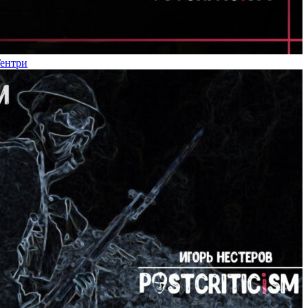
Гентри