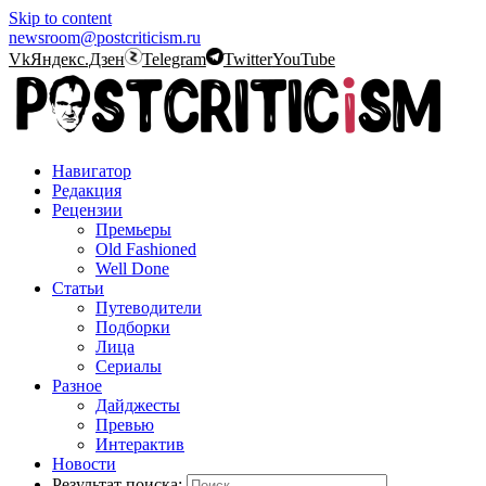
Skip to content
newsroom@postcriticism.ru
Vk
Яндекс.Дзен
Telegram
Twitter
YouTube
Навигатор
Редакция
Рецензии
Премьеры
Old Fashioned
Well Done
Статьи
Путеводители
Подборки
Лица
Сериалы
Разное
Дайджесты
Превью
Интерактив
Новости
Результат поиска: