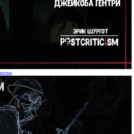
Гентри