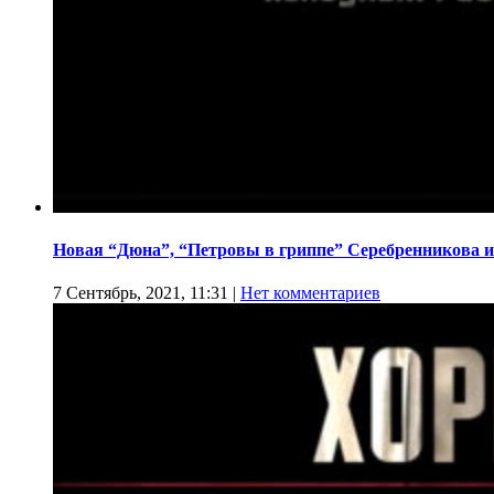
Новая “Дюна”, “Петровы в гриппе” Серебренникова и
7 Сентябрь, 2021, 11:31
|
Нет комментариев