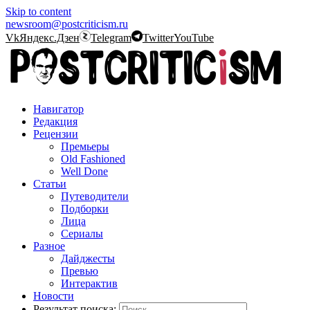
Skip to content
newsroom@postcriticism.ru
Vk
Яндекс.Дзен
Telegram
Twitter
YouTube
Навигатор
Редакция
Рецензии
Премьеры
Old Fashioned
Well Done
Статьи
Путеводители
Подборки
Лица
Сериалы
Разное
Дайджесты
Превью
Интерактив
Новости
Результат поиска: