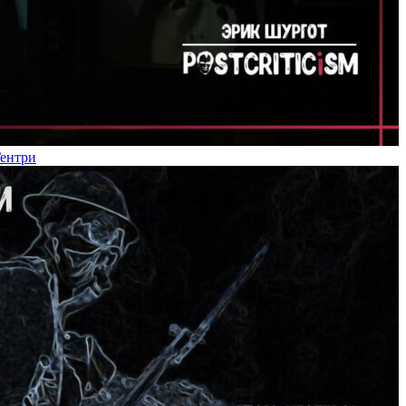
Гентри