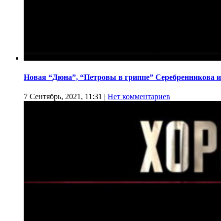
Новая “Дюна”, “Петровы в гриппе” Серебренникова и
7 Сентябрь, 2021, 11:31
|
Нет комментариев