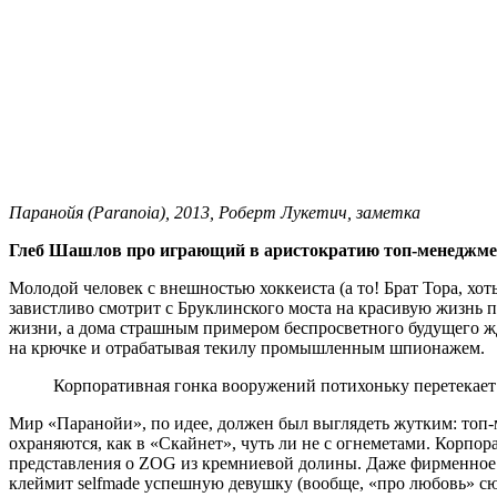
Паранойя (Paranoia), 2013, Роберт Лукетич, заметка
Глеб Шашлов про играющий в аристократию топ-менеджмен
Молодой человек с внешностью хоккеиста (а то! Брат Тора, хо
завистливо смотрит с Бруклинского моста на красивую жизнь п
жизни, а дома страшным примером беспросветного будущего жде
на крючке и отрабатывая текилу промышленным шпионажем.
Корпоративная гонка вооружений потихоньку перетекает
Мир «Паранойи», по идее, должен был выглядеть жутким: топ-
охраняются, как в «Скайнет», чуть ли не с огнеметами. Корпо
представления о ZOG из кремниевой долины. Даже фирменное ш
клеймит selfmade успешную девушку (вообще, «про любовь» с