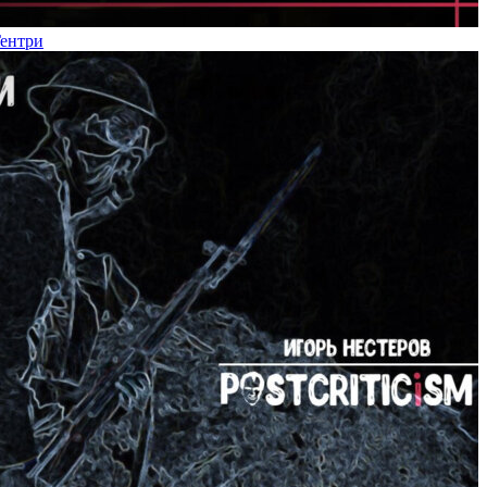
Гентри