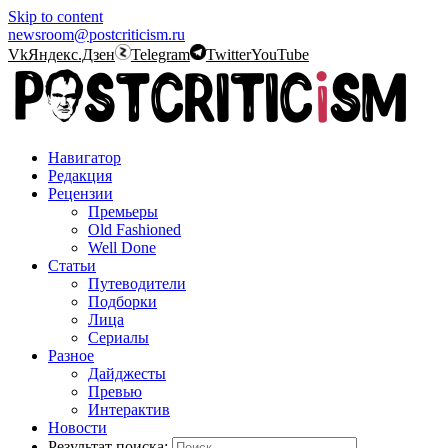
Skip to content
newsroom@postcriticism.ru
Vk
Яндекс.Дзен
Telegram
Twitter
YouTube
Навигатор
Редакция
Рецензии
Премьеры
Old Fashioned
Well Done
Статьи
Путеводители
Подборки
Лица
Сериалы
Разное
Дайджесты
Превью
Интерактив
Новости
Результат поиска: