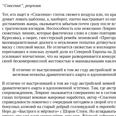
“Спасение”, рецензия
Тот, кто ищет в «Спасении» глоток свежего воздуха или, по к
думает ломать шаблоны, а, наоборот, охотно выстраивает из ни
достижениях жанра, оказывается забытым почти сразу после в
с трагическим взглядом. Неспособность или нежелание Левринг
сюжетных линиях, которые фактически слово в слово повторяют
Куросавы), а скорее, гангстерский ремейк леоновской «Приг
маловыразительные диалоги и неуклюжие попытки дотянуться д
маску с гипсовой маски. Не отличается свежестью и воплощен
переехавших в поисках лучшей доли из Северной Европы на 
усиливают впечатление, что на экране разворачивается конку
своей бескомпромиссной жестокостью и маниакальными накло
В отличие от выстрелившей в том же году австрийской з
железная нехватка драматического азарта и вдохновенной
В отличие от выстрелившей в том же году австрийской зимней 
драматического азарта и вдохновенной эстетики. Там, где а
сопровождением, Левринг оказывается совершенно не в состоя
глазах потрошат вековые жанровые наработки, автор «Спасения
справедливости покончил с очередным негодяем и сворой его
бонусных аллюзий на старый добрый голливудский и европейс
Неро до «Быстрого и мёртвого» с Шэрон Стоун. Но вглядыватьс
оттого, что сам жанр скорее мёртв, чем жив. Жёсткий дефицит к