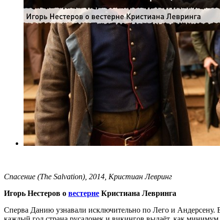
Спасение (The Salvation), 2014, Кристиан Левринг
Игорь Нестеров о
вестерне
Кристиана Левринга
Сперва Данию узнавали исключительно по Лего и Андерсену. 
каждый год страна русалочек и викингов выдаёт, как минимум,