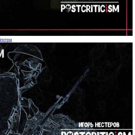
Гентри