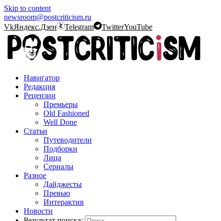
Skip to content
newsroom@postcriticism.ru
Vk
Яндекс.Дзен
Telegram
Twitter
YouTube
Навигатор
Редакция
Рецензии
Премьеры
Old Fashioned
Well Done
Статьи
Путеводители
Подборки
Лица
Сериалы
Разное
Дайджесты
Превью
Интерактив
Новости
Результат поиска: