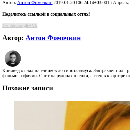
Автор:
Антон Фомочкин
|
2019-01-20T06:24:14+03:00
15 Апрель, 
Поделитесь ссылкой в социальных сетях!
Twitter
Google+
Vk
Автор:
Антон Фомочкин
Киновед от надпочечников до гипоталамуса. Завтракает под Т
фильмографиями. Спит на рулонах пленки, а стен в квартире н
Похожие записи