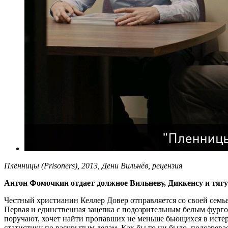
Пленницы (Prisoners), 2013, Дени Вильнёв, рецензия
Антон Фомочкин отдает должное Вильневу, Диккенсу и тяг
Честный христианин Келлер Довер отправляется со своей семье
Первая и единственная зацепка с подозрительным белым фурго
поручают, хочет найти пропавших не меньше бьющихся в истер
статистику по раскрытым делам. Как бы то ни было, подозревае