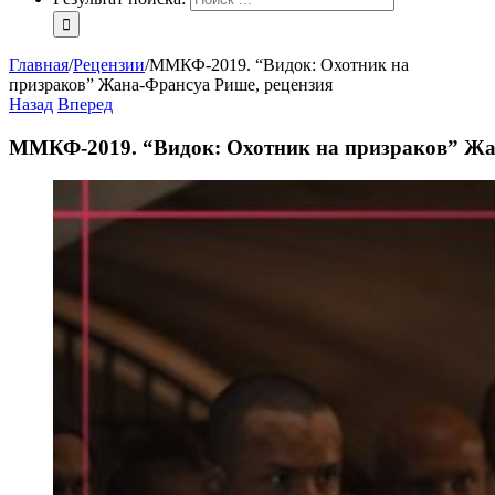
Главная
/
Рецензии
/
ММКФ-2019. “Видок: Охотник на
призраков” Жана-Франсуа Рише, рецензия
Назад
Вперед
ММКФ-2019. “Видок: Охотник на призраков” Жа