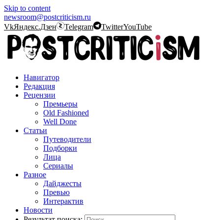
Skip to content
newsroom@postcriticism.ru
Vk
Яндекс.Дзен
Telegram
Twitter
YouTube
Навигатор
Редакция
Рецензии
Премьеры
Old Fashioned
Well Done
Статьи
Путеводители
Подборки
Лица
Сериалы
Разное
Дайджесты
Превью
Интерактив
Новости
Результат поиска: