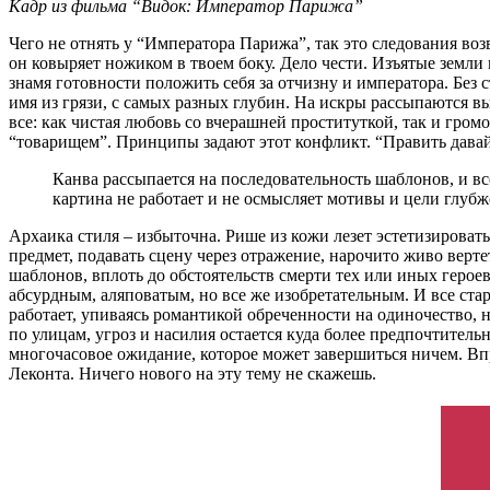
Кадр из фильма “Видок: Император Парижа”
Чего не отнять у “Императора Парижа”, так это следования в
он ковыряет ножиком в твоем боку. Дело чести. Изъятые земл
знамя готовности положить себя за отчизну и императора. Без
имя из грязи, с самых разных глубин. На искры рассыпаются 
все: как чистая любовь со вчерашней проституткой, так и гро
“товарищем”. Принципы задают этот конфликт. “Править давай
Канва рассыпается на последовательность шаблонов, и вс
картина не работает и не осмысляет мотивы и цели глу
Архаика стиля – избыточна. Рише из кожи лезет эстетизирова
предмет, подавать сцену через отражение, нарочито живо верте
шаблонов, вплоть до обстоятельств смерти тех или иных геро
абсурдным, аляповатым, но все же изобретательным. И все ста
работает, упиваясь романтикой обреченности на одиночество, 
по улицам, угроз и насилия остается куда более предпочтител
многочасовое ожидание, которое может завершиться ничем. Вп
Леконта. Ничего нового на эту тему не скажешь.