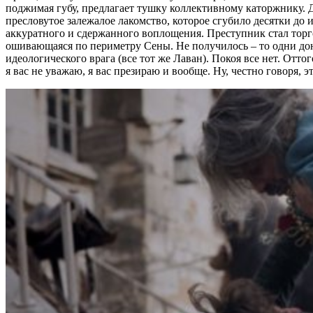
поджимая губу, предлагает тушку коллективному каторжнику. 
пресловутое залежалое лакомство, которое сгубило десятки до
аккуратного и сдержанного воплощения. Преступник стал торг
ошивающаяся по периметру Сены. Не получилось – то одни доне
идеологического врага (все тот же Лаван). Покоя все нет. Отт
я вас не уважаю, я вас презираю и вообще. Ну, честно говоря, э