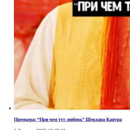
Премьера: “При чем тут любовь” Шекхара Капура