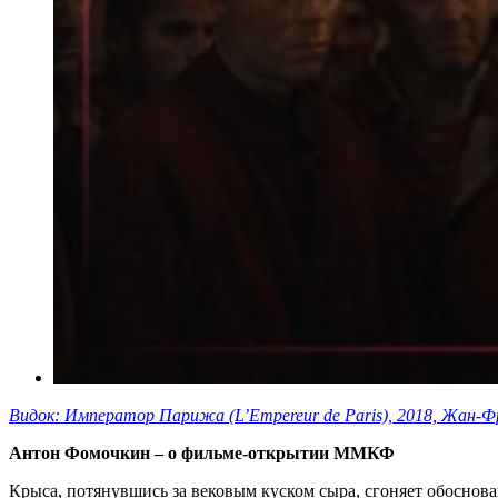
Видок: Император Парижа (L’Empereur de Paris), 2018, Жан-
Антон Фомочкин – о фильме-открытии ММКФ
Крыса, потянувшись за вековым куском сыра, сгоняет обоснов