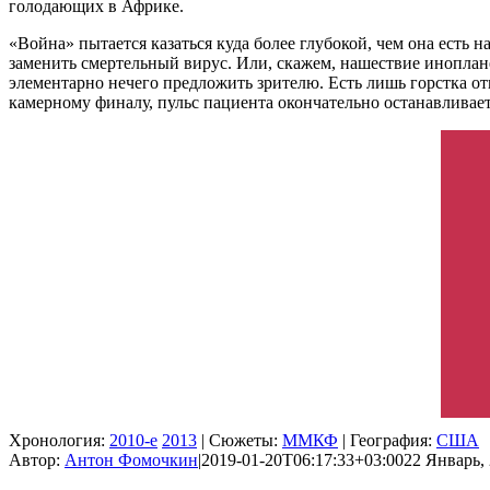
голодающих в Африке.
«Война» пытается казаться куда более глубокой, чем она есть 
заменить смертельный вирус. Или, скажем, нашествие иноплан
элементарно нечего предложить зрителю. Есть лишь горстка о
камерному финалу, пульс пациента окончательно останавливает
Хронология:
2010-е
2013
| Сюжеты:
ММКФ
| География:
США
Автор:
Антон Фомочкин
|
2019-01-20T06:17:33+03:00
22 Январь, 