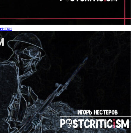
Гентри