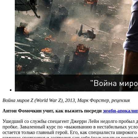
Война миров Z (World War Z), 2013, Марк Форстер, рецензия
Антон Фомочкин учит, как выжить посреди
зомби-апокали
Ушедший со службы спецагент Джерри Лейн недолго пробыл дом
пробке. Заваленный курс по «выживанию в нестабильных услови
остается только главный герой. Его, как специалиста широког
комично споткнется и застрелит сам себя (пользоваться пистоле