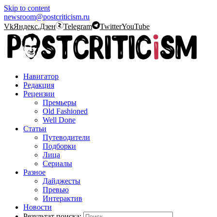
Skip to content
newsroom@postcriticism.ru
Vk
Яндекс.Дзен
Telegram
Twitter
YouTube
Навигатор
Редакция
Рецензии
Премьеры
Old Fashioned
Well Done
Статьи
Путеводители
Подборки
Лица
Сериалы
Разное
Дайджесты
Превью
Интерактив
Новости
Результат поиска: