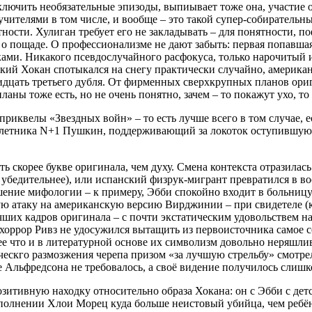
сключить необязательные эпизоды, выпиывает тоже она, участие
 учителями в том числе, и вообще – это такой супер-собирательн
ости. Хулиган требует его не закладывать – для понятности, по
 о пощаде. О профессионализме не дают забыть: первая попавша
ми. Никакого псевдослучайного расфокуса, только нарочитый и
дский Хокан спотыкался на снегу практически случайно, америк
ридцать третьего дубля. От фирменных сверхкрупных планов ори
аны тоже есть, но не очень понятно, зачем – то покажут ухо, то 
приквелы «Звездных войн» – то есть лучше всего в том случае, е
 сплетника N+1 Пушкин, поддерживающий за локоток оступившую
ь скорее букве оригинала, чем духу. Смена контекста отразилась
раз убедительнее), или испанский физрук-мигрант превратился в 
шение мифологии – к примеру, Эбби спокойно входит в больницу 
пую атаку на американскую версию Вирджинии – при свидетеле (
лучших кадров оригинала – с почти экстатическим удовольствем 
а хоррор Ривз не удосужился вытащить из первоисточника самое 
ее что и в литературной основе их символизм довольно неряшли
ескго размозжения черепа призом «за лучшую стрельбу» смотре
 Альфредсона не требовалось, а своё видение получилось слишк
тивную находку относительно образа Хокана: он с Эбби с детст
полнении Хлои Морец куда больше неистовый убийца, чем ребёно