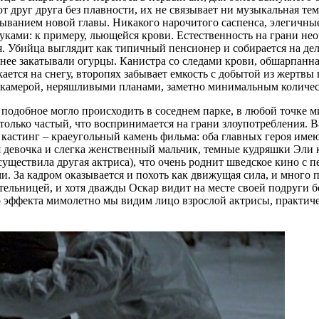
 друг друга без плавности, их не связывает ни музыкальная тем
рыванием новой главы. Никакого нарочитого саспенса, элегичн
ками: к примеру, льющейся крови. Естественность на грани нео
. Убийца выглядит как типичный пенсионер и собирается на дело
 нее закатывали огурцы. Канистра со следами крови, обшарпанная
кается на снегу, второпях забывает емкость с добытой из жертвы
й камерой, неряшливыми планами, заметно минимальным количес
о подобное могло происходить в соседнем парке, в любой точке 
олько частый, что воспринимается на грани злоупотребления. 
 кастинг – краеугольный камень фильма: оба главных героя име
 девочка и слегка женственный мальчик, темные кудряшки Эли к
уществила другая актриса), что очень роднит шведское кино с 
. За кадром оказывается и похоть как движущая сила, и много 
ельницей, и хотя дважды Оскар видит на месте своей подруги б
 эффекта мимолетно мы видим лицо взрослой актрисы, практиче