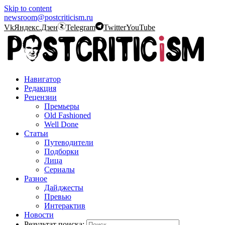
Skip to content
newsroom@postcriticism.ru
Vk
Яндекс.Дзен
Telegram
Twitter
YouTube
Навигатор
Редакция
Рецензии
Премьеры
Old Fashioned
Well Done
Статьи
Путеводители
Подборки
Лица
Сериалы
Разное
Дайджесты
Превью
Интерактив
Новости
Результат поиска: