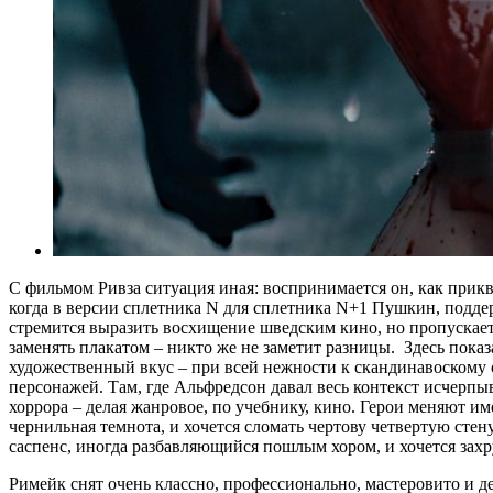
С фильмом Ривза ситуация иная: воспринимается он, как прикве
когда в версии сплетника N для сплетника N+1 Пушкин, подде
стремится выразить восхищение шведским кино, но пропускает л
заменять плакатом – никто же не заметит разницы. Здесь пок
художественный вкус – при всей нежности к скандинавоскому 
персонажей. Там, где Альфредсон давал весь контекст исчерпы
хоррора – делая жанровое, по учебнику, кино. Герои меняют и
чернильная темнота, и хочется сломать чертову четвертую ст
саспенс, иногда разбавляющийся пошлым хором, и хочется захр
Римейк снят очень классно, профессионально, мастеровито и д