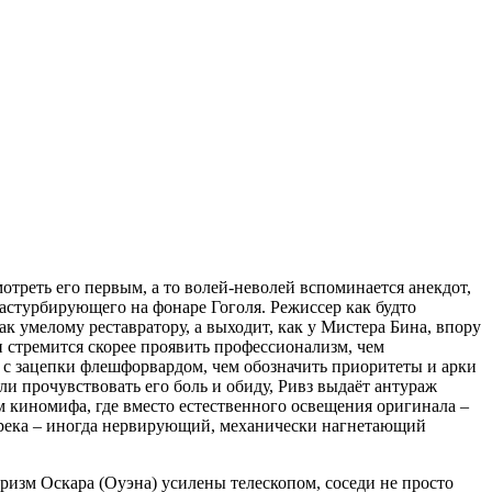
отреть его первым, а то волей-неволей вспоминается анекдот,
астурбирующего на фонаре Гоголя. Режиссер как будто
к умелому реставратору, а выходит, как у Мистера Бина, впору
 стремится скорее проявить профессионализм, чем
 с зацепки флешфорвардом, чем обозначить приоритеты и арки
ли прочувствовать его боль и обиду, Ривз выдаёт антураж
ом киномифа, где вместо естественного освещения оригинала –
дтрека – иногда нервирующий, механически нагнетающий
ризм Оскара (Оуэна) усилены телескопом, соседи не просто