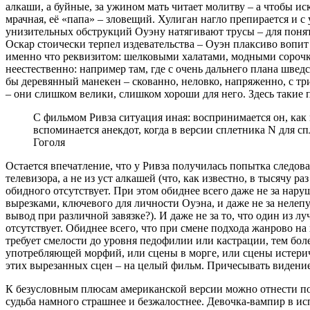
алкаши, а буйные, за ужином мать читает молитву – а чтобы и
мрачная, её «папа» – зловещий. Хулиган нагло препирается и с
унизительных обструкций Оуэну натягивают трусы – для понятн
Оскар стоически терпел издевательства – Оуэн плаксиво вопит
именно что реквизитом: шелковыми халатами, модными сорочка
неестественно: например там, где с очень дальнего плана шве
бы деревянный манекен – скованно, неловко, напряженно, с т
– они слишком велики, слишком хороши для него. Здесь такие пл
С фильмом Ривза ситуация иная: воспринимается он, как 
вспоминается анекдот, когда в версии сплетника N для
Гоголя
Остается впечатление, что у Ривза получилась попытка следоват
телевизора, а не из уст алкашей (что, как известно, в тысячу 
обидного отсутствует. При этом обиднее всего даже не за нару
вырезками, ключевого для личности Оуэна, и даже не за неле
вывод при различной завязке?). И даже не за то, что один из 
отсутствует. Обиднее всего, что при смене подхода жанрово н
требует смелости до уровня педофилии или кастрации, тем бол
употребляющей морфий, или сцены в морге, или сцены истерич
этих вырезанных сцен – на целый фильм. Причесывать видение
К безусловным плюсам американской версии можно отнести пози
судьба намного страшнее и безжалостнее. Девочка-вампир в ис