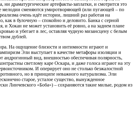
а, ни драматургические артефакты-заплатки, и смотрится это
ые мелодии сменяются умиротворяющей (или пугающей – по
реализма очень идёт истории, лишний раз работая на
, как в булочную – спокойно и деловито. Банка с серной
, и Хокан не может установить её ровно, а на заднем плане
 кровью и убегает в лес, оставляя чудную мизансцену с белым
твом дублей.
мира. На ощущение близости и интимности играют и
Вампиризм Эли выступает в качестве метафоры изоляции и
ют андрогинный вид, внешностью обеспечивая полярность,
онтрастны светлому каре Оскара, и даже голоса играют на эту
первоисточником. И оперирует оно не столько безжалостной
противного, но в принципе неважного натурализма. Эли
есконечно старое, усталое существо, вынужденное
ски Линчевского «Боба») – сохраняются такие милые, родом из