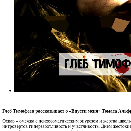
Глеб Тимофеев рассказывает о «Впусти меня» Томаса Альф
Оскар – омежка с психосоматическим энурезом и жертва школь
интровертов гиперзаботливость и участливость. Днем жестокие