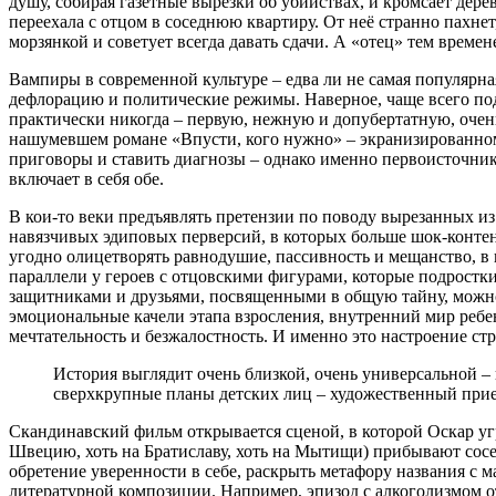
душу, собирая газетные вырезки об убийствах, и кромсает дере
переехала с отцом в соседнюю квартиру. От неё странно пахнет
морзянкой и советует всегда давать сдачи. А «отец» тем време
Вампиры в современной культуре – едва ли не самая популярна
дефлорацию и политические режимы. Наверное, чаще всего п
практически никогда – первую, нежную и допубертатную, очень
нашумевшем романе «Впусти, кого нужно» – экранизированном
приговоры и ставить диагнозы – однако именно первоисточник
включает в себя обе.
В кои-то веки предъявлять претензии по поводу вырезанных 
навязчивых эдиповых перверсий, в которых больше шок-контент
угодно олицетворять равнодушие, пассивность и мещанство, в
параллели у героев с отцовскими фигурами, которые подростки
защитниками и друзьями, посвященными в общую тайну, можно
эмоциональные качели этапа взросления, внутренний мир реб
мечтательность и безжалостность. И именно это настроение ст
История выглядит очень близкой, очень универсальной –
сверхкрупные планы детских лиц – художественный прие
Скандинавский фильм открывается сценой, в которой Оскар угр
Швецию, хоть на Братиславу, хоть на Мытищи) прибывают сосед
обретение уверенности в себе, раскрыть метафору названия с
литературной композиции. Например, эпизод с алкоголизмом от