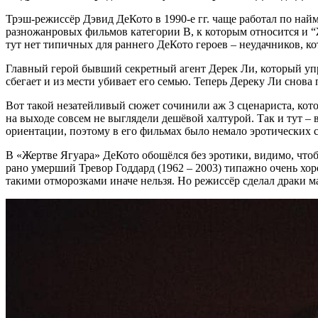
Трэш-режиссёр Дэвид ДеКото в 1990-е гг. чаще работал по най
разножанровых фильмов категории B, к которым относится и “Ж
тут нет типичных для раннего ДеКото героев – неудачников, к
Главный герой бывший секретный агент Дерек Ли, который упр
сбегает и из мести убивает его семью. Теперь Дереку Ли снова 
Вот такой незатейливый сюжет сочинили аж 3 сценариста, кот
на выходе совсем не выглядели дешёвой халтурой. Так и тут – 
ориентации, поэтому в его фильмах было немало эротических 
В «Жертве Ягуара» ДеКото обошёлся без эротики, видимо, чтобы
рано умерший Тревор Годдард (1962 – 2003) типажно очень хоро
такими отморозками иначе нельзя. Но режиссёр сделал драки м