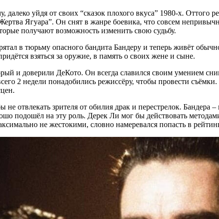
му, далеко уйдя от своих “сказок плохого вкуса” 1980-х. Оттог
ертва Ягуара”. Он снят в жанре боевика, что совсем непривычн
оторые получают возможность изменить свою судьбу.
ятал в тюрьму опасного бандита Бандеру и теперь живёт обычн
придётся взяться за оружие, в память о своих жене и сыне.
орый и доверили ДеКото. Он всегда славился своим умением сн
всего 2 недели понадобились режиссёру, чтобы провести съёмки. 
сцен.
 не отвлекать зрителя от обилия драк и перестрелок. Бандера –
шо подошёл на эту роль. Дерек Ли мог бы действовать методами 
аксимально не жестокими, словно намеревался попасть в рейтин