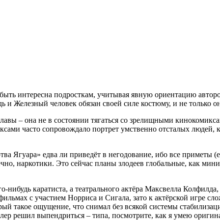
ы быть интересна подросткам, учитывая явную ориентацию автор
ь и Железный человек обязан своей силе костюму, и не только о
лавы – она не в состоянии тягаться со зрелищными кинокомикса
сами часто сопровождало портрет умственно отсталых людей, ка
тва Ягуара» едва ли приведёт в негодование, ибо все приметы (е
чно, наркотики. Это сейчас планы злодеев глобальные, как мини
го-нибудь каратиста, а театрального актёра Максвелла Колфилда
 фильмах с участием Норриса и Сигала, зато к актёрской игре сл
рый такое ощущение, что снимал без всякой системы стабилизаци
лер решил выпендриться – типа, посмотрите, как я умею оригина