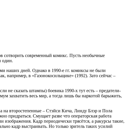
ов сотворить современный комикс. Пусть необычные
н один.
ми наших дней. Однако в 1990-е гг. комиксы не были
к, например, в «Газонокосильщике» (1992). Зато сейчас –
сли не сказать штампы) боевика 1990-х тут есть – предатели-
мум захватить весь мир, а тогда лишь бы наркотой барыжить,
, а на второстепенные – Стэйси Кича, Линду Блэр и Пола
ожно придраться. Смущает разве что операторская работа
и изображения. Кадр периодически трясётся, а ракурсы такие,
льно кадр выстраивать. Но только зритель таких усилий