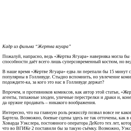
Кадр из фильма “Жертва ягуара”
Пожалуй, напрасно, ведь «Жертва Ягуара» наверняка могла б
способности даёт всего лишь суперсовременный костюм, но вед
В наше время «Жертве Ягуара» едва ли перепали бы 15 минут с
популярны в Голливуде. Стыдно вспомнить, но увлечение комик
подождите-ка, за кого это нас в Голливуде держат?
Впрочем, и противников комиксов, как автор этой статьи, «Жер
агенты, типажные злодеи, уличные перестрелки и драки и, коне
да оружие продавать – никакого воображения.
Интересно, что на главную роль режиссёр позвал вовсе не како
Бартела. Возможно, боевые сцены здесь не так отточены, как в
Ховарда Уэкслера, постоянного оператора ДеКото тех лет, кото
что во ВГИКе 2 поставили бы за такую съёмку. Возможно, Уэкс