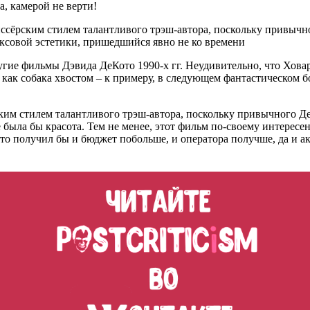
а, камерой не верти!
ссёрским стилем талантливого трэш-автора, поскольку привычног
иксовой эстетики, пришедшийся явно не ко времени
ругие фильмы Дэвида ДеКото 1990-х гг. Неудивительно, что Ховар
й, как собака хвостом – к примеру, в следующем фантастическом
им стилем талантливого трэш-автора, поскольку привычного ДеК
была бы красота. Тем не менее, этот фильм по-своему интересен
 получил бы и бюджет побольше, и оператора получше, да и акт