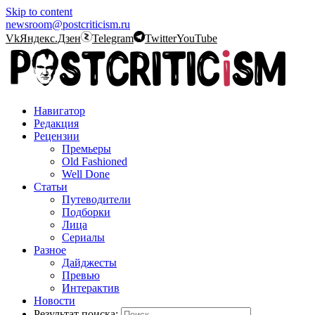
Skip to content
newsroom@postcriticism.ru
Vk
Яндекс.Дзен
Telegram
Twitter
YouTube
Навигатор
Редакция
Рецензии
Премьеры
Old Fashioned
Well Done
Статьи
Путеводители
Подборки
Лица
Сериалы
Разное
Дайджесты
Превью
Интерактив
Новости
Результат поиска: