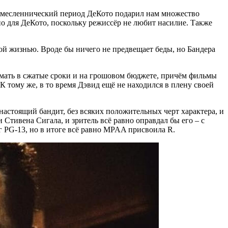
о ремесленнический период ДеКото подарил нам множество
о для ДеКото, поскольку режиссёр не любит насилие. Также
ой жизнью. Вроде бы ничего не предвещает беды, но Бандера
имать в сжатые сроки и на грошовом бюджете, причём фильмы
К тому же, в то время Дэвид ещё не находился в плену своей
 настоящий бандит, без всяких положительных черт характера, и
Стивена Сигала, и зритель всё равно оправдал бы его – с
г PG-13, но в итоге всё равно MPAA присвоила R.