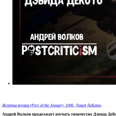
Жертва ягуара (Prey of the Jaguar), 1996, Дэвид ДеКото
Андрей Волков продолжает изучать творчество Дэвида ДеК