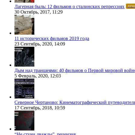
Лагерная быль: 12 фильмов о сталинских репрессиях
ЛУЧ
30 Октябрь, 2017, 11:29
11 исторических фильмов 2019 года
23 Сентябрь, 2020, 14:09
Дым над траншеями: 40 фильмов о Первой мировой войн
5 Февраль, 2020, 12:03
Северное Чертаново: Кинематографический путеводител
17 Сентябрь, 2018, 10:59
“Не стучи дважды”, рецензия