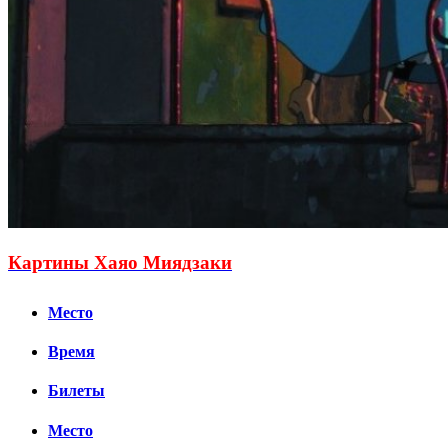
Картины Хаяо Миядзаки
Место
Время
Билеты
Место