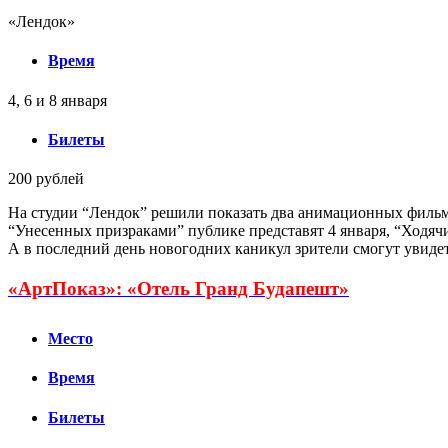
«Лендок»
Время
4, 6 и 8 января
Билеты
200 рублей
На студии “Лендок” решили показать два анимационных филь
“Унесенных призраками” публике представят 4 января, “Ходячи
А в последний день новогодних каникул зрители смогут увидет
«АртПоказ»:
«Отель Гранд Будапешт»
Место
Время
Билеты