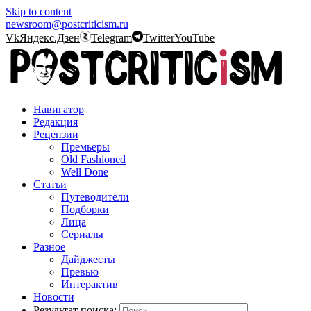
Skip to content
newsroom@postcriticism.ru
Vk
Яндекс.Дзен
Telegram
Twitter
YouTube
Навигатор
Редакция
Рецензии
Премьеры
Old Fashioned
Well Done
Статьи
Путеводители
Подборки
Лица
Сериалы
Разное
Дайджесты
Превью
Интерактив
Новости
Результат поиска: