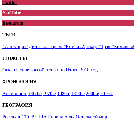
Twitter
YouTube
Instagram
ТЕГИ
#Анимация
#Детство
#Тюрьма
#Книги
#Артхаус
#Трэш
#Комиксы
СЮЖЕТЫ
Оскар
Новое российское кино
Итоги 2018 года
ХРОНОЛОГИЯ
Античность
1960-е
1970-е
1980-е
1990-е
2000-е
2010-е
ГЕОГРАФИЯ
Россия и СССР
США
Европа
Азия
Остальной мир