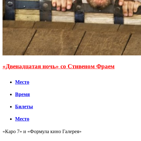
«Двенадцатая ночь» со Стивеном Фраем
Место
Время
Билеты
Место
«Каро 7» и «Формула кино Галерея»