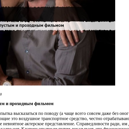
ш
ым и проходным фильмом
пытка высказаться по поводу (а чаще всего совсем даже без оног
щие это воздушное транспортное средство, честно отрабатывают 
невнятное актерское представление. Справедливости ради, им д
кадре нет. Клапиш опытным путем доказывает, что французскос