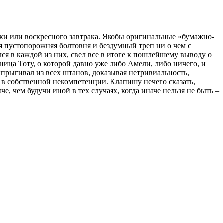
рки или воскресного завтрака. Якобы оригинальные «бумажно-
я пустопорожняя болтовня и бездумный треп ни о чем с
я в каждой из них, свел все в итоге к пошлейшему выводу о
ца Тоту, о которой давно уже либо Амели, либо ничего, и
выпрыгивал из всех штанов, доказывая нетривиальность,
 в собственной некомпетенции. Клапишу нечего сказать,
че, чем будучи иной в тех случаях, когда иначе нельзя не быть –