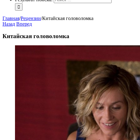
Главная
/
Рецензии
/
Китайская головоломка
Назад
Вперед
Китайская головоломка