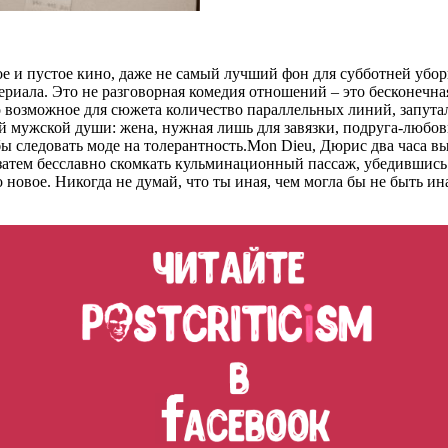
ое и пустое кино, даже не самый лучший фон для субботней убо
риала. Это не разговорная комедия отношений – это бесконечна
возможное для сюжета количество параллельных линий, запуталс
мужской души: жена, нужная лишь для завязки, подруга-любовни
о бы следовать моде на толерантность.Mon Dieu, Дюрис два часа 
затем бесславно скомкать кульминационный пассаж, убедившись
то новое. Никогда не думай, что ты иная, чем могла бы не быть ина