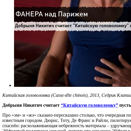
Китайская головоломка (Casse-tête chinois), 2013, Седрик Клапи
Добрыня Никитич считает
“Китайскую головоломку”
пуст
Про «эм» и «жэ» сказано-пересказано столько, что очередная по
известным городом. Дюрис, Тоту, Де Франс и Райли, пилотирую
спасибо: расхолаживающая небрежность материала – удручающе 
Эйфелевой поддержки никакой, потому что никакого Эйфеля в 