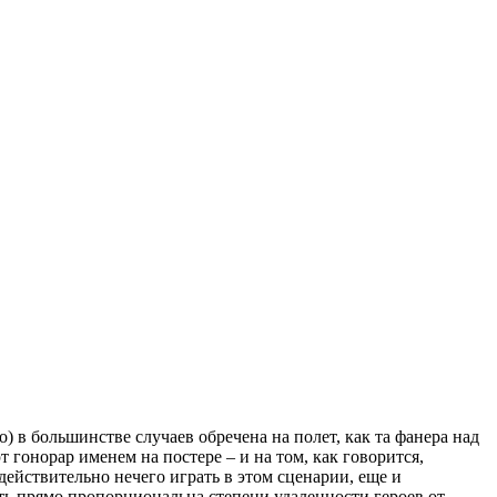
о) в большинстве случаев обречена на полет, как та фанера над
гонорар именем на постере – и на том, как говорится,
ействительно нечего играть в этом сценарии, еще и
ть прямо пропорциональна степени удаленности героев от