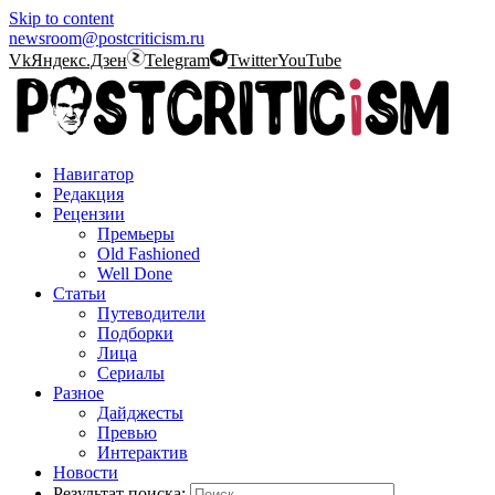
Skip to content
newsroom@postcriticism.ru
Vk
Яндекс.Дзен
Telegram
Twitter
YouTube
Навигатор
Редакция
Рецензии
Премьеры
Old Fashioned
Well Done
Статьи
Путеводители
Подборки
Лица
Сериалы
Разное
Дайджесты
Превью
Интерактив
Новости
Результат поиска: