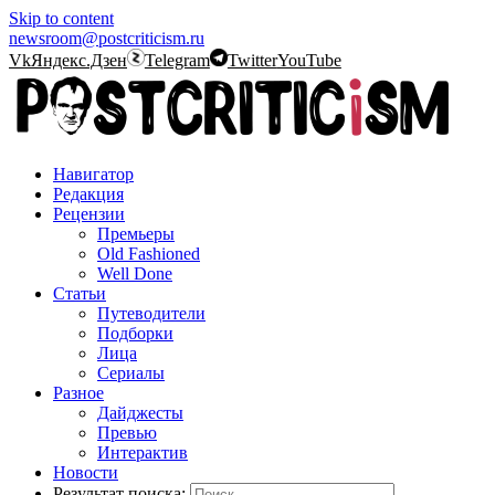
Skip to content
newsroom@postcriticism.ru
Vk
Яндекс.Дзен
Telegram
Twitter
YouTube
Навигатор
Редакция
Рецензии
Премьеры
Old Fashioned
Well Done
Статьи
Путеводители
Подборки
Лица
Сериалы
Разное
Дайджесты
Превью
Интерактив
Новости
Результат поиска: