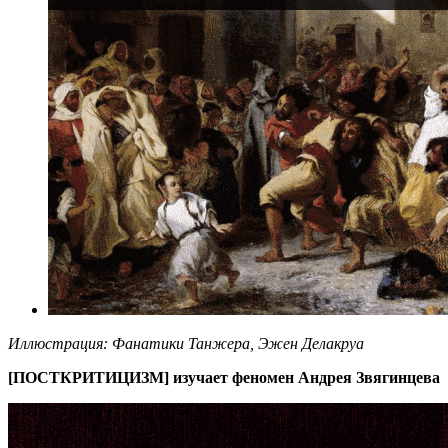
Иллюстрация: Фанатики Танжера, Эжен Делакруа
[ПОСТКРИТИЦИЗМ] изучает феномен Андрея Звягинцева