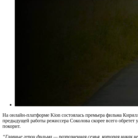
На онлайн-платформе Kion состоялась премьера фильма Кирилл
предыдущей работы режиссера Соколова скорее всего обретет
покорит.
“Главные герои фильма — разрозненная семья, которая никак 