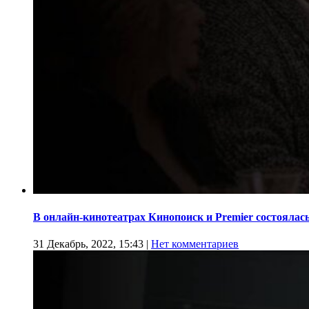
В онлайн-кинотеатрах Кинопоиск и Premier состоялас
31 Декабрь, 2022, 15:43
|
Нет комментариев