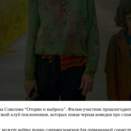
а Соколова “Оторви и выбрось”. Фильм-участник прошлогоднего 
 узкий клуб поклонников, которых новая черная комедия про с
не может найти точки соприкосновения для гармоничной совмес