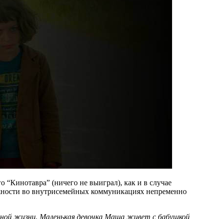
“Кинотавра” (ничего не выиграл), как и в случае
ложности во внутрисемейных коммуникациях непременно
тной жизни. Маленькая девочка Маша живет с бабушкой,