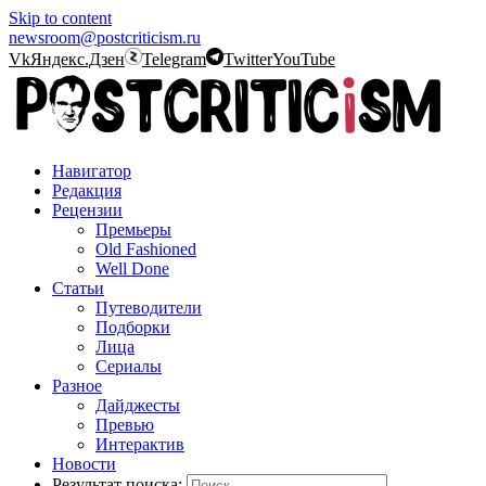
Skip to content
newsroom@postcriticism.ru
Vk
Яндекс.Дзен
Telegram
Twitter
YouTube
Навигатор
Редакция
Рецензии
Премьеры
Old Fashioned
Well Done
Статьи
Путеводители
Подборки
Лица
Сериалы
Разное
Дайджесты
Превью
Интерактив
Новости
Результат поиска: