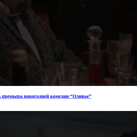
ь премьера новогодней комедии “Оливье”