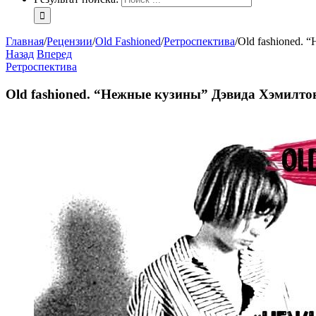
Главная
/
Рецензии
/
Old Fashioned
/
Ретроспектива
/
Old fashioned.
Назад
Вперед
Ретроспектива
Old fashioned. “Нежные кузины” Дэвида Хэмилто