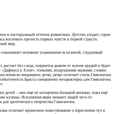
ое в пасторальный оттенок романтики. Детство уходит, герои
ась воспевать прелесть первых чувств и первой страсти.
слый мир.
но показывает неловкие ухаживания за кузиной, стыдливый
 растает без следа, покроется дымом от залпов орудий и будет
ии «Дафниса и Хлои», тонкими, воздушными мазками, словно
осления во вчерашних детях, резко отличает стиль Гамильтона
избыточность Брасса совершенно нехарактерна для Гамильтона
т.
ющих детей – они ещё не испорчены большой жизнью, пока ещё
коже кузины. Искушения мира лишают людей чего-то
м для эротического творчества Гамильтона.
ильм отличает ироничное повествование о взрослении тел и