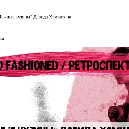
 “Нежные кузины” Дэвида Хэмилтона
на