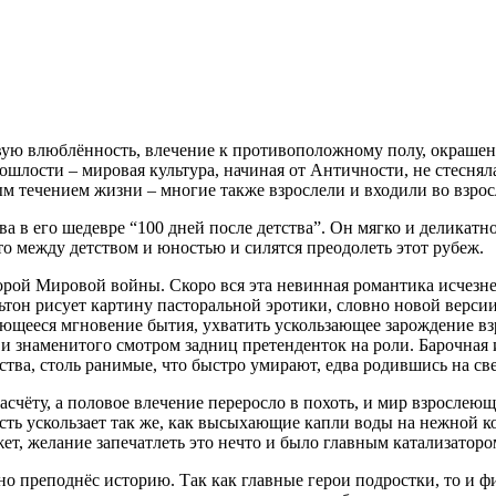
ую влюблённость, влечение к противоположному полу, окрашенн
пошлости – мировая культура, начиная от Античности, не стеснял
ым течением жизни – многие также взрослели и входили во взро
а в его шедевре “100 дней после детства”. Он мягко и деликат
то между детством и юностью и силятся преодолеть этот рубеж.
орой Мировой войны. Скоро вся эта невинная романтика исчезнет,
ьтон рисует картину пасторальной эротики, словно новой верс
ющееся мгновение бытия, ухватить ускользающее зарождение взр
и знаменитого смотром задниц претенденток на роли. Барочная 
ства, столь ранимые, что быстро умирают, едва родившись на све
расчёту, а половое влечение переросло в похоть, и мир взросле
сть ускользает так же, как высыхающие капли воды на нежной 
жет, желание запечатлеть это нечто и было главным катализаторо
но преподнёс историю. Так как главные герои подростки, то и ф