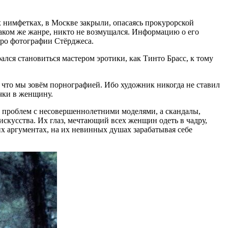
нимфетках, в Москве закрыли, опасаясь прокурорской
аком же жанре, никто не возмущался. Информацию о его
 про фотографии Стёрджеса.
лся становиться мастером эротики, как Тинто Брасс, к тому
 что мы зовём порнографией. Ибо художник никогда не ставил
очки в женщину.
о проблем с несовершеннолетними моделями, а скандалы,
искусства. Их глаз, мечтающий всех женщин одеть в чадру,
их аргументах, на их невинных душах зарабатывая себе