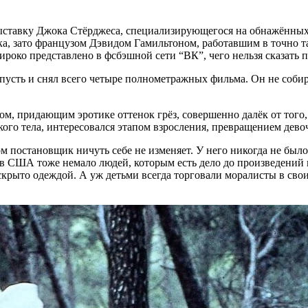
ставку Джока Стёрджеса, специализирующегося на обнажённых 
, зато французом Дэвидом Гамильтоном, работавшим в точно т
широко представлено в фсбэшной сети “ВК”, чего нельзя сказать
пусть и снял всего четыре полнометражных фильма. Он не собира
м, придающим эротике оттенок грёз, совершенно далёк от того,
ского тела, интересовался этапом взросления, превращением дев
м постановщик ничуть себе не изменяет. У него никогда не был
– в США тоже немало людей, которым есть дело до произведений 
 скрыто одеждой. А уж детьми всегда торговали моралисты в сво