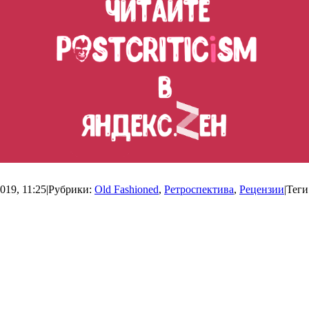
019, 11:25
|
Рубрики:
Old Fashioned
,
Ретроспектива
,
Рецензии
|
Теги