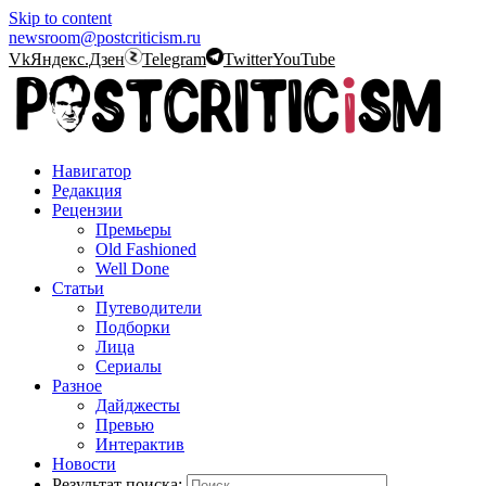
Skip to content
newsroom@postcriticism.ru
Vk
Яндекс.Дзен
Telegram
Twitter
YouTube
Навигатор
Редакция
Рецензии
Премьеры
Old Fashioned
Well Done
Статьи
Путеводители
Подборки
Лица
Сериалы
Разное
Дайджесты
Превью
Интерактив
Новости
Результат поиска: