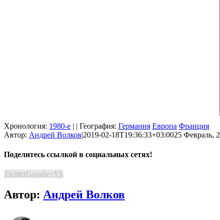
Хронология:
1980-е
| | География:
Германия
Европа
Франция
Автор:
Андрей Волков
|
2019-02-18T19:36:33+03:00
25 Февраль, 2
Поделитесь ссылкой в социальных сетях!
Twitter
Google+
Vk
Автор:
Андрей Волков