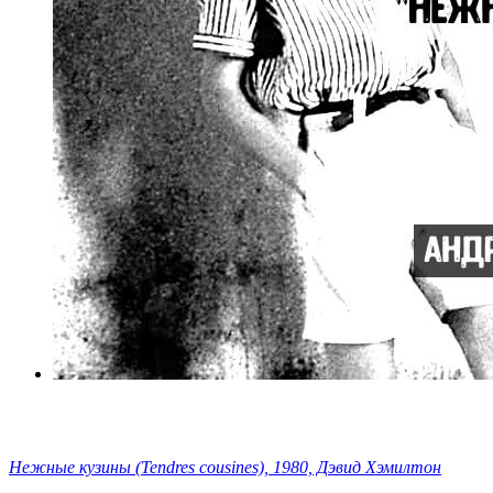
Нежные кузины (Tendres cousines), 1980, Дэвид Хэмилтон