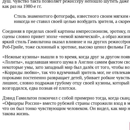
душ. Чувство такта позволяет режиссёру непошло шутить даже
как раз на 1980-е гг.
Стиль знаменитого фотографа, известного своим мягким 
никогда не ставил своей целью возбудить зрителя, а ско
Соединяя в пределах своей картины импрессионизм, эротику, 
сцены словно привет эпохе «немой комической», а образ жизн
яркий стиль Гамильтона оказал влияние и на других режиссёр
Роб-Грийе, тоже склонный к эротике, высоко ценил фильмы Га
«Нежные кузины» вышли в то время, когда друг за другом по
«Лолиты», наделавшая много шума в Англии самим фактом сво
некоторые умы, зато западный мир был далёк от того, чтобы 
«Корриды любви», так что вдумчивый зритель мог, не отвлекая
пороками постепенно развращает детей, убивает робкие чувств
лишнее, словно подражая грубому отцу своей кузины, который т
возгордился, едва познав её плотски.
Дэвид Гамильтон покончил с собой примерно тогда, когда скан
«Офицеры России» вместо рубежей страны сторожили вход в муз
что он был тонко чувствующим человеком. Он видел, как мир н
такова жизнь.