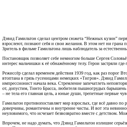
Дэвид Гамильтон сделал центром сюжета “Нежных кузин” перв
взрослеют, познают себя и свои желания. В этом нет ни грана 
Зритель в фильме Гамильтона лишь наблюдатель за естественн
Постановщик позволяет себе немногим больше Сергея Соловьёв
интерес мальчишки к её обнажённому телу. Герои застряли где-
Режиссёр сделал временем действия 1939 год, как раз порог Вт
втоптана в грязь гусеницами немецких «Тигров». Дэвид Гамил
импрессионист начала века. Стремление запечатлеть неповторя
от, допустим, Тинто Брасса, любителя пышногрудых барышень 
– не тела его главная цель, а юные души, трепетные первые чув
Гамильтон противопоставляет мир взрослых, где всё давно по 
доверчивы, романтичны и внутренне чисты. И вот эта невинно
неуловимого, что исчезает безвозвратно вместе с детством. Мо
Впрочем, не надо думать, что Дэвид Гамильтон излишне серьёз