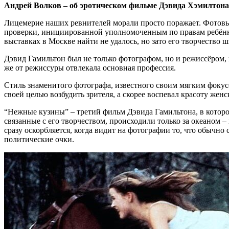
Андрей Волков – об эротическом фильме Дэвида Хэмилтона
Лицемерие наших ревнителей морали просто поражает. Фотовы
проверки, инициированной уполномоченным по правам ребёнка
выставках в Москве найти не удалось, но зато его творчество 
Дэвид Гамильтон был не только фотографом, но и режиссёром, 
же от режиссуры отвлекала основная профессия.
Стиль знаменитого фотографа, известного своим мягким фокусо
своей целью возбудить зрителя, а скорее воспевал красоту жен
“Нежные кузины” – третий фильм Дэвида Гамильтона, в которо
связанные с его творчеством, происходили только за океаном 
сразу оскорбляется, когда видит на фотографии то, что обычно
политические очки.