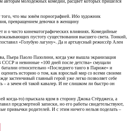
гим авторам молодёжных комедий, расцвет которых пришёлся
 того, что мы зовём порнографией. Ибо художник
ления, превращением девочки в женщину
ает и о чисто кинематографических влияниях. Комедийные
 показывающих пустоту существования высшего света. Тонкий,
 поставил «Голубую лагуну». Да и артхаусный режиссёр Ален
ва, Пьера Паоло Пазолини, когда уже вышла экранизация
В СССР и невинные «100 дней после детства» смущали
 баталии относительно «Последнего танго в Париже» и
е оценить историю о том, как взрослый мир со всеми своими
жде застенчивый главный герой уже легко позволяет себе
ь – а зачем ей такой кавалер. И не слишком ли быстро он
ей когда-то) прыскала ядом в сторону Джока Стёрджеса, а
авил предсмертной записки, но его работы свидетельствуют,
ые привычки родителей. И с этим ничего нельзя поделать –