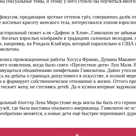
 на сексуальные темы, и этому у него стоило бы поучиться мно
фокусом, придающим эротике оттенок грёз, совершенно далёк от
рее воспевал красоту женского тела, интересовался этапом взрос
пасторальный сюжет а-ля «Дафнис и Хлоя», Гамильтон не забыв
и богатых взрослых изображён в традициях салонных мелодрам,
ов, например, на Рэндала Клайзера, который параллельно в США
мильтона.
явились провокационные работы Хесуса Франко, Душана Макавее
его появления, когда было снято «Прелестное дитя» Луи Маля. 
возмущаться обнажёнными нимфетками Гамильтона. Давно утихли
сь на дебаты о границах допустимого в искусстве, в полной мер
а и формирует собственническое отношение к жизни. Оттого пре
искает жену, не стесняясь детей. Да и кузина впервые задумалас
дальный блоггер Лена Миро (тоже ведь могла бы быть его героин
ей, где была выставка опального американца. Гамильтон не ост
еобратимо меняется, а новые дети ещё быстрее перенимают дурн