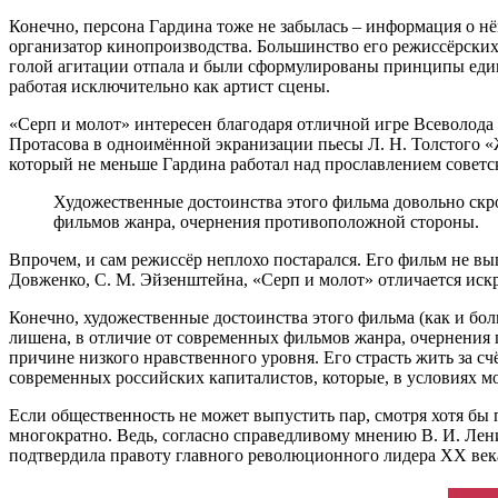
Конечно, персона Гардина тоже не забылась – информация о нём
организатор кинопроизводства. Большинство его режиссёрских 
голой агитации отпала и были сформулированы принципы едино
работая исключительно как артист сцены.
«Серп и молот» интересен благодаря отличной игре Всеволода 
Протасова в одноимённой экранизации пьесы Л. Н. Толстого «
который не меньше Гардина работал над прославлением советско
Художественные достоинства этого фильма довольно скро
фильмов жанра, очернения противоположной стороны.
Впрочем, и сам режиссёр неплохо постарался. Его фильм не вы
Довженко, С. М. Эйзенштейна, «Серп и молот» отличается искр
Конечно, художественные достоинства этого фильма (как и бол
лишена, в отличие от современных фильмов жанра, очернения 
причине низкого нравственного уровня. Его страсть жить за сч
современных российских капиталистов, которые, в условиях мо
Если общественность не может выпустить пар, смотря хотя бы
многократно. Ведь, согласно справедливому мнению В. И. Лени
подтвердила правоту главного революционного лидера XX век