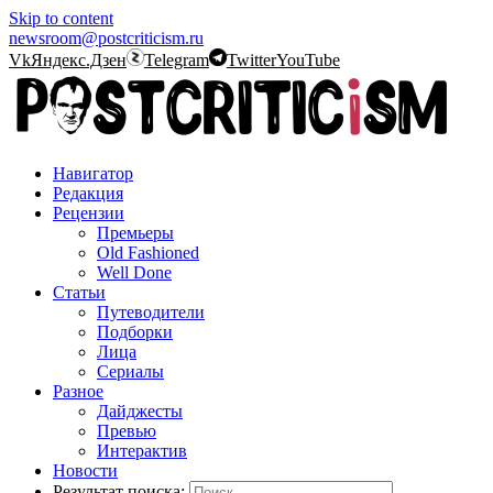
Skip to content
newsroom@postcriticism.ru
Vk
Яндекс.Дзен
Telegram
Twitter
YouTube
Навигатор
Редакция
Рецензии
Премьеры
Old Fashioned
Well Done
Статьи
Путеводители
Подборки
Лица
Сериалы
Разное
Дайджесты
Превью
Интерактив
Новости
Результат поиска: