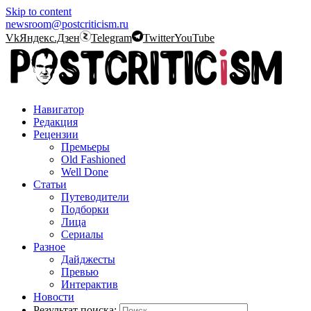
Skip to content
newsroom@postcriticism.ru
Vk
Яндекс.Дзен
Telegram
Twitter
YouTube
Навигатор
Редакция
Рецензии
Премьеры
Old Fashioned
Well Done
Статьи
Путеводители
Подборки
Лица
Сериалы
Разное
Дайджесты
Превью
Интерактив
Новости
Результат поиска: