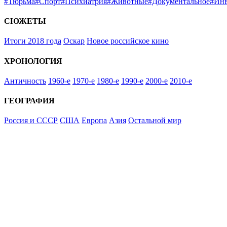
#Тюрьма
#Спорт
#Психиатрия
#Животные
#Документальное
#Ин
СЮЖЕТЫ
Итоги 2018 года
Оскар
Новое российское кино
ХРОНОЛОГИЯ
Античность
1960-е
1970-е
1980-е
1990-е
2000-е
2010-е
ГЕОГРАФИЯ
Россия и СССР
США
Европа
Азия
Остальной мир