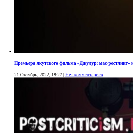
Премьера якутского фильма «Джулур: мас-рестлинг» 
21 Октябрь, 2022, 18:27
|
Нет комментариев