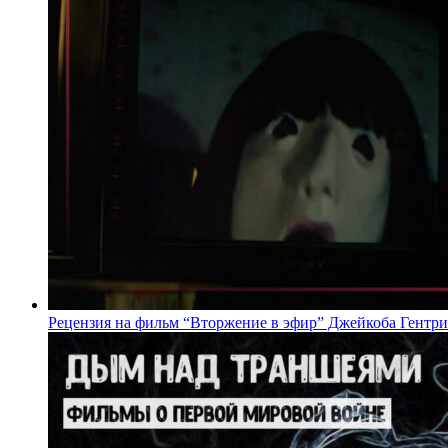
Рецензия на фильм “Вторжение в эфир” Джейкоба Гентри