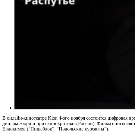
В онлайн-кинотеатре Kion 4-ого ноября состоится цифровая п
диплом жюри и приз кинокритиков России). Фильм описывают, 
Евдокимов (“Пищеблок”, “Подольские курсанты”).