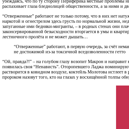
убеждаясь, что по ту сторону Периферика местные проблемы н
распахивает глаза бледнолицей общественности, а за ними и д
“Отверженные” работают не только потому, что в них нет нату
наркотой и огнестрелом здесь грусть по нормальной жизни, не
запуганные ими бедняки-мигранты, – в родных стенах они плач
законсервированной безысходности вторгается в умы и кварти
лестничного пролёта и не может дышать…
“Отверженные” работают, в первую очередь, за счёт нем
не достижимой из-за токсичной вседозволенности гетто
“Ой, правда?!” – на голубом глазу возопит Макрон и направит 
появилась своя “Ненависть”. Оторопевшего Ладжа номинируют
растворится в ковидном воздухе, коктейль Молотова истлеет в 
пророком назовут того, кто на глазах у восхищённой толпы об