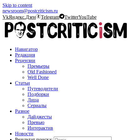
Skip to content
newsroom@postcriticism.ru
Vk
Яндекс.Дзен
Telegram
Twitter
YouTube
Навигатор
Редакция
Рецензии
Премьеры
Old Fashioned
Well Done
Статьи
Путеводители
Подборки
Лица
Сериалы
Разное
Дайджесты
Превью
Интерактив
Новости
Результат поиска: