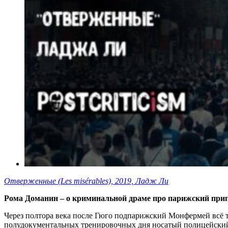
Отверженные (Les misérables), 2019, Ладж Ли
Рома Доманин – о криминальной драме про парижский при
Через полтора века после Гюго подпарижский Монфермей всё т
полудокументальных тренировочных дня носатый полицейский-