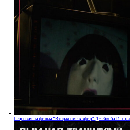
Рецензия на фильм “Вторжение в эфир” Джейкоба Гентри