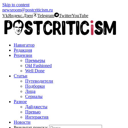
Skip to content
newsroom@postcriticism.ru
Vk
Яндекс.Дзен
Telegram
Twitter
YouTube
Навигатор
Редакция
Рецензии
Премьеры
Old Fashioned
Well Done
Статьи
Путеводители
Подборки
Лица
Сериалы
Разное
Дайджесты
Превью
Интерактив
Новости
Результат поиска: