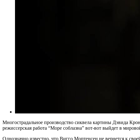
Многострадальное производство сиквела картины Дэвида Крон
режиссерская работа “Море соблазна” вот-вот выйдет в мирово
Однозначно известно, что Вигго Мортенсен не вернется к сво