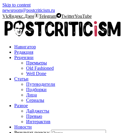
Skip to content
newsroom@postcriticism.ru
Vk
Яндекс.Дзен
Telegram
Twitter
YouTube
Навигатор
Редакция
Рецензии
Премьеры
Old Fashioned
Well Done
Статьи
Путеводители
Подборки
Лица
Сериалы
Разное
Дайджесты
Превью
Интерактив
Новости
Результат поиска: