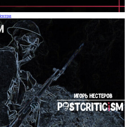
Гентри