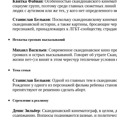
Квитка Фабиан
: Особенностью скандинавского кинемато
социуме групп, поэтому среди главных сюжетных линий 
людях с аутизмом или же тех, у кого нет определенного м
Станислав Бельков
: Поскольку скандинавскому кинема
скандинавской истории, а также картины, бросающие чер
персонажей, принадлежащих к ЛГБТ-сообществу, страда
Нехватка громких высказываний
Михаил Васильев
: Современное скандинавское кино пр
громких и острых высказываний. Говорят об утрате Скан
жизни нет») и винят в этом чересчур тепличные условия
Тема семьи
Станислав Бельков
: Одной из главных тем в скандинав
Рождение у одного из персонажей фильма ребенка станов
препятствуют ее решению сделать аборт.
Стремление к реализму
Денис Зильбер
: Скандинавский кинематограф, в целом, до
содержанию. Вопросы поднимаются разные, и политическ