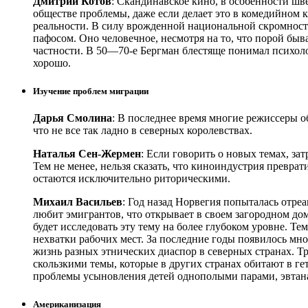
Дмитрий Котов
: Скандинавское кино, в особенности шв
обществе проблемы, даже если делает это в комедийном к
реальности. В силу врожденной национальной скромност
пафосом. Оно человечное, несмотря на то, что порой быв
частности. В 50—70-е Бергман блестяще понимал психоло
хорошо.
Изучение проблем миграции
Дарья Смолина
: В последнее время многие режиссеры о
что не все так ладно в северных королевствах.
Наталья Сен-Жермен
: Если говорить о новых темах, за
Тем не менее, нельзя сказать, что киноиндустрия превра
остаются исключительно риторическими.
Михаил Васильев
: Год назад Норвегия попыталась отре
любит эмигрантов, что открывает в своем загородном до
будет исследовать эту тему на более глубоком уровне. Т
нехватки рабочих мест. За последние годы появилось мн
жизнь разных этнических диаспор в северных странах. Т
скользкими темы, которые в других странах обитают в г
проблемы усыновления детей однополыми парами, эвтана
Американизация