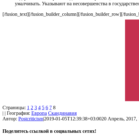
умалчивать. Указывают на несовершенства в государстве
[/fusion_text][/fusion_builder_column][/fusion_builder_row][/fusion_
Страницы:
1
2
3
4
5
6
7
8
| | География:
Европа
Скандинавия
Автор:
Postcriticism
|
2019-01-05T12:39:38+03:00
20 Апрель, 2017, 
Поделитесь ссылкой в социальных сетях!