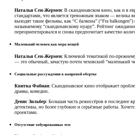
Наталья Сен-Жермен
: В скандинавском кино, как и в 
стандартами, что является тревожным знаком — велика в
выходят такие фильмы, как “С балкона” (“Fra balkongen”
называемому “скандинавскому нуару”. Рейтинг ожидания 
переориентировался и снова предпочитает качество коли
Маленький человек как мера вещей
Наталья Сен-Жермен
: Ключевой тематикой по-прежнему
— это обычный, зачастую почти чеховский “маленький ч
Социальные рассуждения в жанровой обертке
Квитка Фабиан
: Скандинавское кино отображает пробле
драмы, комедии.
Денис Зильбер
: Большая часть режиссёров в последнее в
детективы, но более глубокие и серьёзные работы. Хочет
проектами.
Отсутствие табуированных тем