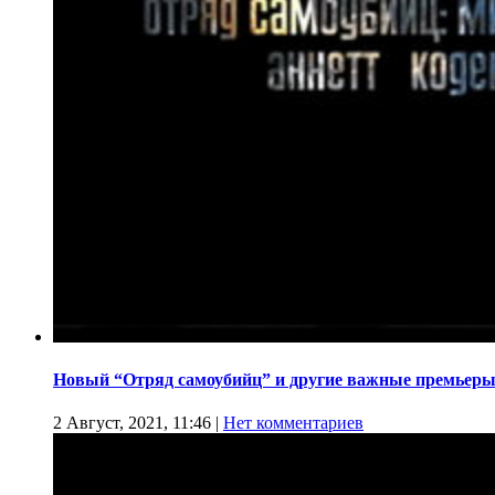
Новый “Отряд самоубийц” и другие важные премьеры
2 Август, 2021, 11:46
|
Нет комментариев