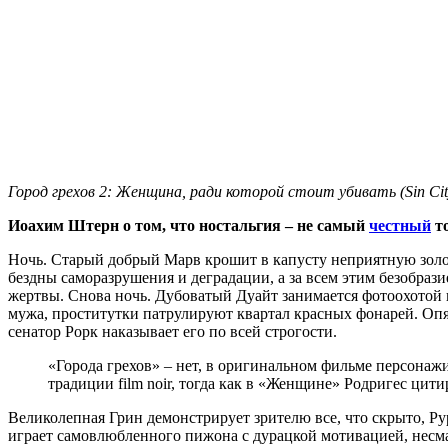
Город грехов 2: Женщина, ради которой стоит убивать (Sin City
Иоахим Штерн о том, что ностальгия – не самый
честный
то
Ночь. Старый добрый Марв крошит в капусту неприятную золот
бездны саморазрушения и деградации, а за всем этим безобра
жертвы. Снова ночь. Дубоватый Дуайт занимается фотоохотой 
мужа, проститутки патрулируют квартал красных фонарей. Опят
сенатор Рорк наказывает его по всей строгости.
«Города грехов» – нет, в оригинальном фильме персонаж
традиции film noir, тогда как в «Женщине» Родригес цит
Великолепная Грин демонстрирует зрителю все, что скрыто, Ру
играет самовлюбленного пижона с дурацкой мотивацией, несма