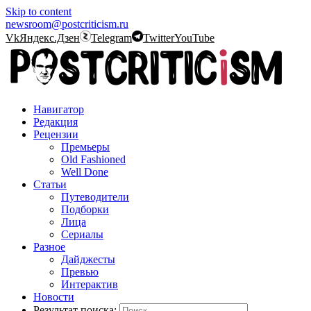
Skip to content
newsroom@postcriticism.ru
Vk
Яндекс.Дзен
Telegram
Twitter
YouTube
Навигатор
Редакция
Рецензии
Премьеры
Old Fashioned
Well Done
Статьи
Путеводители
Подборки
Лица
Сериалы
Разное
Дайджесты
Превью
Интерактив
Новости
Результат поиска: