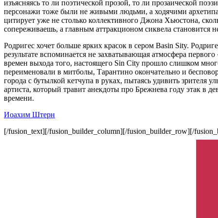
изъясняясь то ли поэтической прозой, то ли прозаической поэз
персонажи тоже были не живыми людьми, а ходячими архетипами
цитирует уже не столько коллективного Джона Хьюстона, сколь
сопереживаешь, а главным аттракционом сиквела становится н
Родригес хочет больше ярких красок в сером Basin Sity. Родри
результате вспоминается не захватывающая атмосфера первого 
времен выхода того, настоящего Sin City прошло слишком мног
переименовали в митболы, Тарантино окончательно и бесповор
города с бутылкой кетчупа в руках, пытаясь удивить зрителя 
артиста, который травит анекдоты про Брежнева году этак в дев
времени.
Иоахим Штерн
[/fusion_text][/fusion_builder_column][/fusion_builder_row][/fusion_