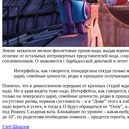
Землю захватили мелкие фиолетовые пришельцы, выдав коренно
отличие от остальных интровертных представителей вида, соци
соплеменников, О знакомится с барбадосской девочкой и летит
Интерфейсы, как говорится, понадерганы откуда только 
царя), семейные ценности, редко в принципе получающи
Понятно, что в демисезонном перерыве от крупных студий ждат
надо. Но и края видеть тоже надо. Интерфейсы, как говорится
только на лемурского царя), семейные ценности, редко в при
отсутствие ритма, нервная суетливость – и в “Доме” этого в и
надо верить в успех, и тогда к О будут обращаться не “Оооу”, 
под Рианну. Сахарная вата. Ближайшее по уровню – какая-нибуд
до 10”, но родителям необходимо помнить – придется терпеть,
Глеб Шашлов