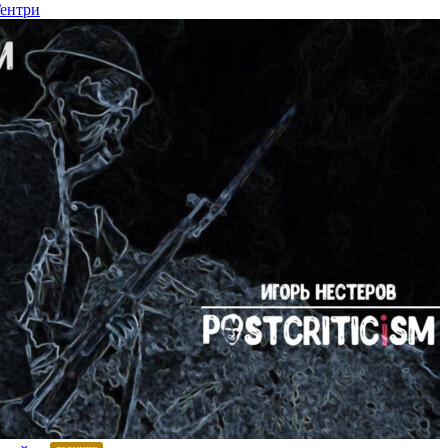
Гентри