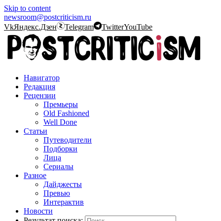
Skip to content
newsroom@postcriticism.ru
Vk
Яндекс.Дзен
Telegram
Twitter
YouTube
Навигатор
Редакция
Рецензии
Премьеры
Old Fashioned
Well Done
Статьи
Путеводители
Подборки
Лица
Сериалы
Разное
Дайджесты
Превью
Интерактив
Новости
Результат поиска: