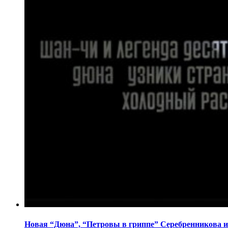
Новая “Дюна”, “Петровы в гриппе” Серебренникова и